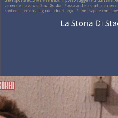
una risposta accurata e sensata. Ti posso suggerire di utilizzare pa
carriera e il lavoro di Staci Gordon. Posso anche aiutarti a scriv
contiene parole inadeguate o fuori luogo. Fammi sapere come poss
La Storia Di St