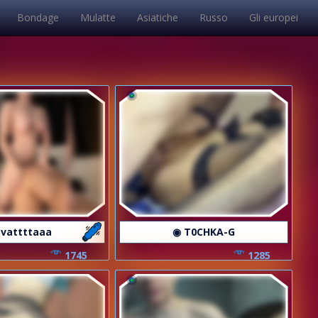
Bondage
Mulatte
Asiatiche
Russo
Gli europei
 vattttaaa
◉ T0CHKA-G
1745
1285