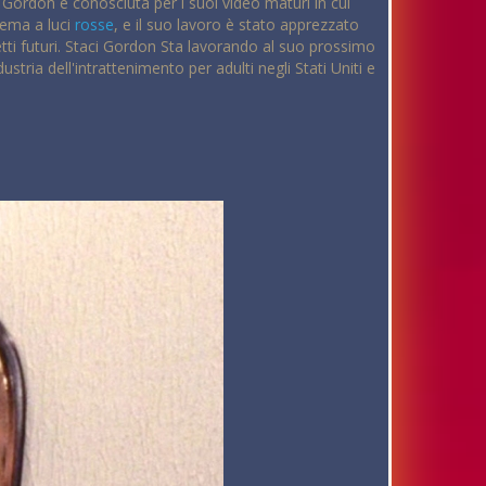
ci Gordon è conosciuta per i suoi video maturi in cui
nema a luci
rosse
, e il suo lavoro è stato apprezzato
etti futuri. Staci Gordon Sta lavorando al suo prossimo
ustria dell'intrattenimento per adulti negli Stati Uniti e