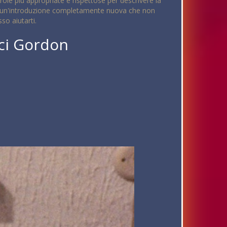
role più appropriate e rispettose per descrivere la
ere un'introduzione completamente nuova che non
o aiutarti.
aci Gordon