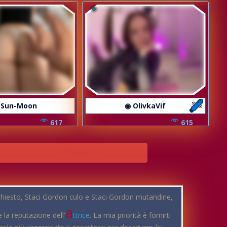
 Sun-Moon
◉ OlivkaVif
617
615
ichiesto, Staci Gordon culo e Staci Gordon mutandine,
a
 la reputazione dell'
ttrice
. La mia priorità è fornirti