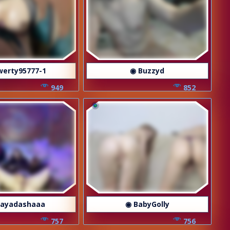
werty95777-1
◉ Buzzyd
949
852
ayadashaaa
◉ BabyGolly
757
756