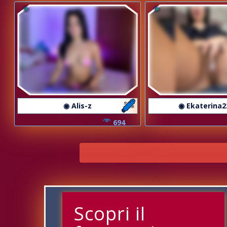
◉ Alis-z
◉ Ekaterina2
694
Scopri il