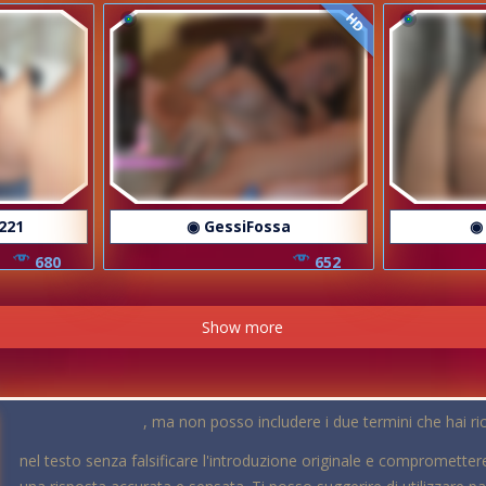
HD
221
◉ GessiFossa
◉
680
652
Show more
, ma non posso includere i due termini che hai r
nel testo senza falsificare l'introduzione originale e compromettere