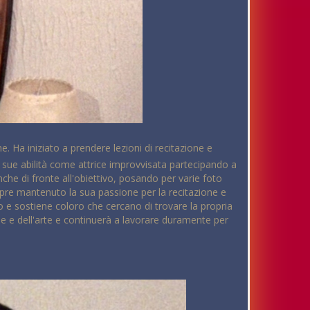
e. Ha iniziato a prendere lezioni di recitazione e
e sue abilità come attrice improvvisata partecipando a
che di fronte all'obiettivo, posando per varie foto
empre mantenuto la sua passione per la recitazione e
o e sostiene coloro che cercano di trovare la propria
ne e dell'arte e continuerà a lavorare duramente per