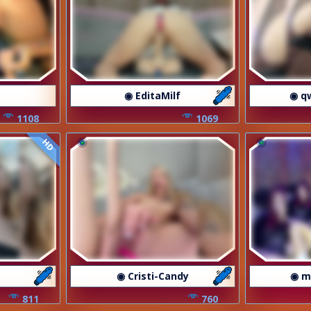
◉ EditaMilf
◉ q
1108
1069
HD
◉ Cristi-Candy
◉ m
811
760