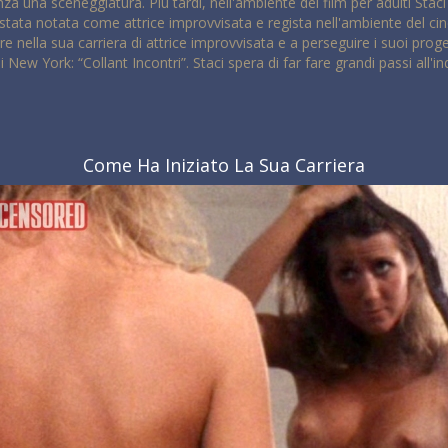
 senza una sceneggiatura. Più tardi, nell'ambiente dei film per adulti Sta
 stata notata come attrice improvvisata e regista nell'ambiente del ci
e nella sua carriera di attrice improvvisata e a perseguire i suoi prog
New York: “Collant Incontri”. Staci spera di far fare grandi passi all'ind
Come Ha Iniziato La Sua Carriera