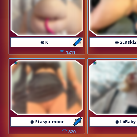
◉ K___
◉ 2Laski2
1211
◉ Stasya-moor
◉ LiiBaby
820