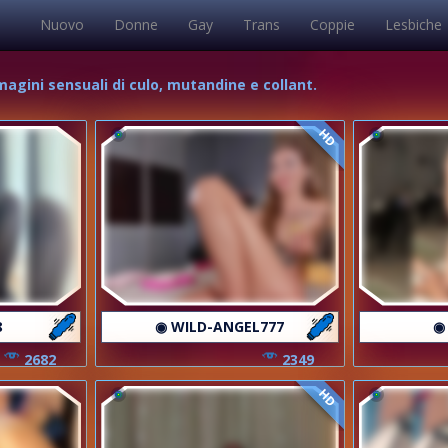
Nuovo
Donne
Gay
Trans
Coppie
Lesbiche
mmagini sensuali di culo, mutandine e collant.
HD
8
◉ WILD-ANGEL777
◉
2682
2349
HD