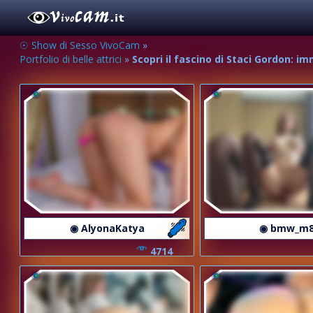
☉ Show di Sesso VivoCam
»
Portfolio di belle attrici
»
Scopri il fascino di Staci Gordon: i
◉ AlyonaKatya
◉ bmw_m
4714