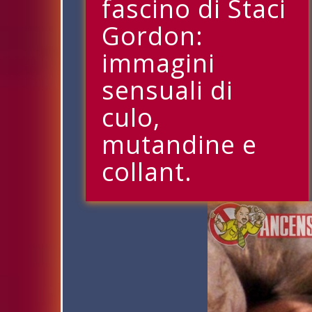
fascino di Staci
Gordon:
immagini
sensuali di
culo,
mutandine e
collant.