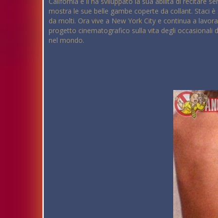
California e lì ha sviluppato la sua abilità di recitare
mostra le sue belle gambe coperte da collant. Staci è
da molti. Ora vive a New York City e continua a lavorar
progetto cinematografico sulla vita degli occasionali di 
nel mondo.