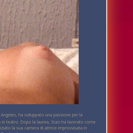
 Angeles, ha sviluppato una passione per la
a in teatro. Dopo la laurea, Staci ha lavorato come
ato la sua carriera di attrice improvvisata in