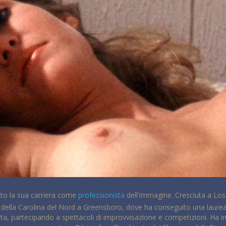
ato la sua carriera come
professionista
dell'immagine. Cresciuta a Los
tà della Carolina del Nord a Greensboro, dove ha conseguito una laure
 partecipando a spettacoli di improvvisazione e competizioni. Ha inizi