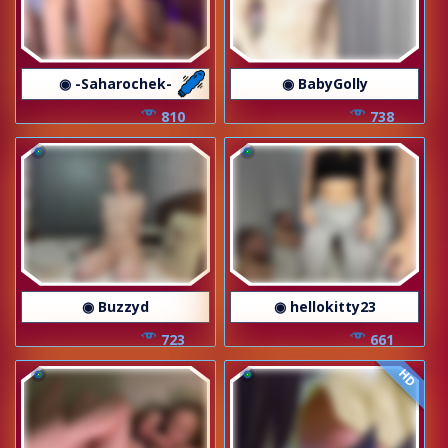
◉ -Saharochek-
◉ BabyGolly
810
738
◉ Buzzyd
◉ hellokitty23
723
661
HD