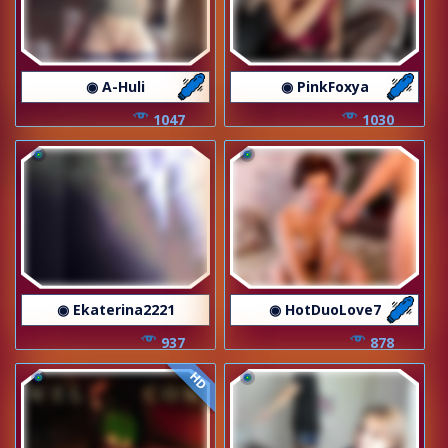
◉ A-Huli
◉ PinkFoxya
1047
1030
◉ Ekaterina2221
◉ HotDuoLove7
937
878
HD