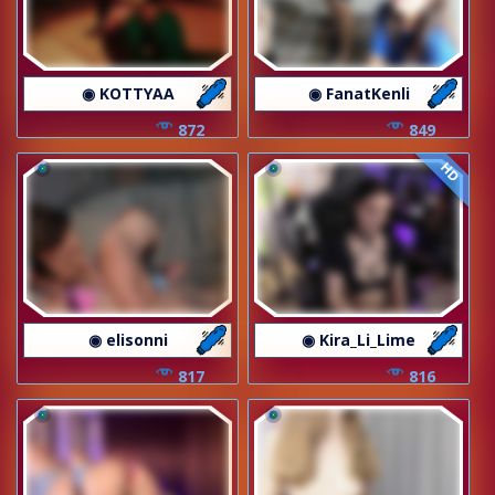
◉ KOTTYAA
◉ FanatKenli
872
849
HD
◉ elisonni
◉ Kira_Li_Lime
817
816