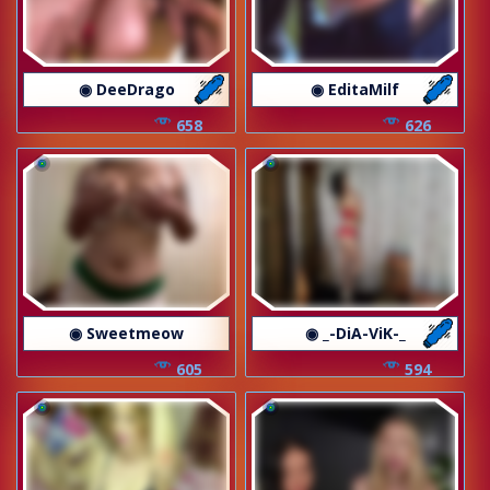
◉ DeeDrago
◉ EditaMilf
658
626
◉ Sweetmeow
◉ _-DiA-ViK-_
605
594