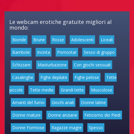
Le webcam erotiche gratuite migliori al
mondo:
Bionde
Brune
Rosse
Adolescenti
Liceali
Bambole
Incinta
Pornostar
Sesso di gruppo
Schizzare
Masturbazione
Con giochi sessuali
Casalinghe
Fighe depilate
Fighe pelose
Tette
piccole
Tette medie
Grandi tette
Muscolose
Amanti del fumo
Giochi anali
Donne latine
Donne mature
Donne anziane
Feticismo dei Piedi
Donne Formose
Ragazze magre
Spesso