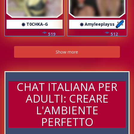
◉ T0CHKA-G
◉ Amyleeplayss
519
512
Show more
CHAT ITALIANA PER
ADULTI: CREARE
L'AMBIENTE
PERFETTO