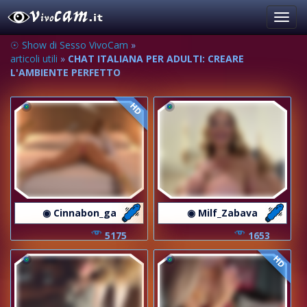
Toggl
navig
☉ Show di Sesso VivoCam
»
articoli utili
»
CHAT ITALIANA PER ADULTI: CREARE
L'AMBIENTE PERFETTO
HD
◉ Cinnabon_ga
◉ Milf_Zabava
5175
1653
HD