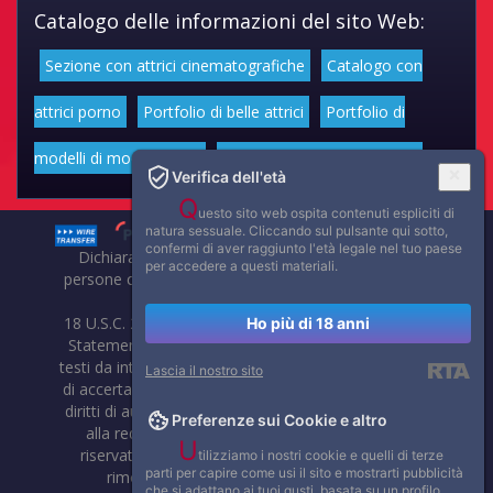
Catalogo delle informazioni del sito Web:
Sezione con attrici cinematografiche
Catalogo con
attrici porno
Portfolio di belle attrici
Portfolio di
modelli di moda volgari
Affascinanti star dello sport
Verifica dell'età
Q
uesto sito web ospita contenuti espliciti di
natura sessuale. Cliccando sul pulsante qui sotto,
confermi di aver raggiunto l'età legale nel tuo paese
Dichiarazione di non responsabilità: tutti i membri e le
per accedere a questi materiali.
persone che compaiono su questo sito hanno almeno 18
anni.
18 U.S.C. 2257 Record-Keeping Requirements Compliance
Ho più di 18 anni
Statement. Affaritaliani, prima di pubblicare foto, video o
testi da internet, compie tutte le opportune verifiche al fine
Lascia il nostro sito
di accertarne il libero regime di circolazione e non violare i
diritti di autore o altri diritti esclusivi di terzi. Per segnalare
Preferenze sui Cookie e altro
alla redazione eventuali errori nell'uso del materiale
U
riservato, scriveteci: provvederemo prontamente alla
tilizziamo i nostri cookie e quelli di terze
parti per capire come usi il sito e mostrarti pubblicità
rimozione del materiale lesivo di diritti di terzi.
che si adattano ai tuoi gusti, basata su un profilo