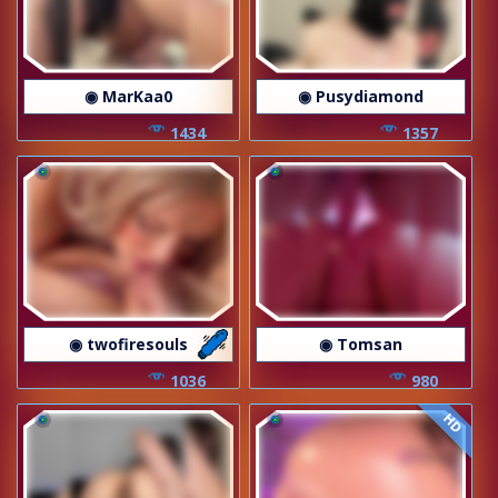
◉ MarKaa0
◉ Pusydiamond
1434
1357
◉ twofiresouls
◉ Tomsan
1036
980
HD