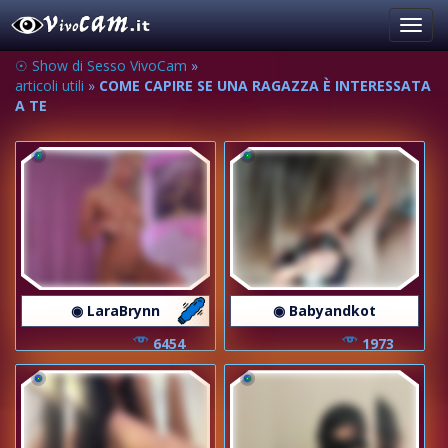
Toggl
navig
☉ Show di Sesso VivoCam
»
articoli utili
»
COME CAPIRE SE UNA RAGAZZA È INTERESSATA
A TE
◉ LaraBrynn
◉ Babyandkot
6454
1973