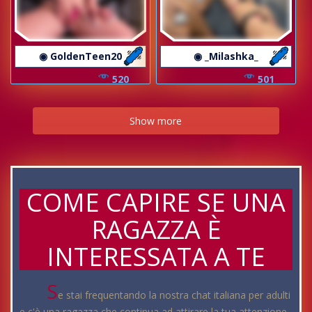
◉ GoldenTeen20
◉ _Milashka_
520
501
Show more
COME CAPIRE SE UNA
RAGAZZA È
INTERESSATA A TE
S
e stai frequentando la nostra chat italiana per adulti
e c'è una ragazza che continua ad attirare la tua attenzione,