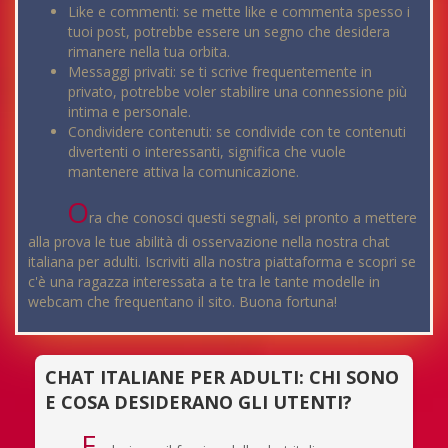
Like e commenti: se mette like e commenta spesso i
tuoi post, potrebbe essere un segno che desidera
rimanere nella tua orbita.
Messaggi privati: se ti scrive frequentemente in
privato, potrebbe voler stabilire una connessione più
intima e personale.
Condividere contenuti: se condivide con te contenuti
divertenti o interessanti, significa che vuole
mantenere attiva la comunicazione.
O
ra che conosci questi segnali, sei pronto a mettere
alla prova le tue abilità di osservazione nella nostra chat
italiana per adulti. Iscriviti alla nostra piattaforma e scopri se
c'è una ragazza interessata a te tra le tante modelle in
webcam che frequentano il sito. Buona fortuna!
CHAT ITALIANE PER ADULTI: CHI SONO
E COSA DESIDERANO GLI UTENTI?
E