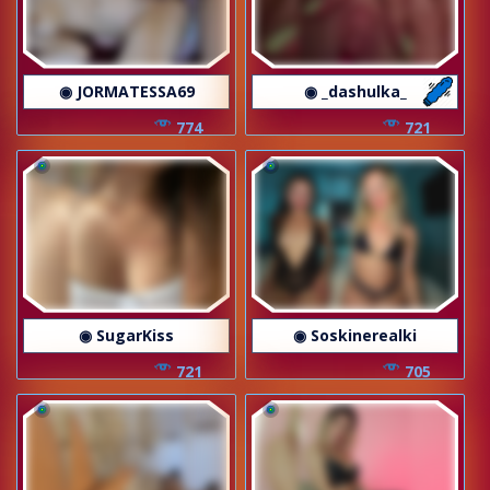
◉ JORMATESSA69
◉ _dashulka_
774
721
◉ SugarKiss
◉ Soskinerealki
721
705