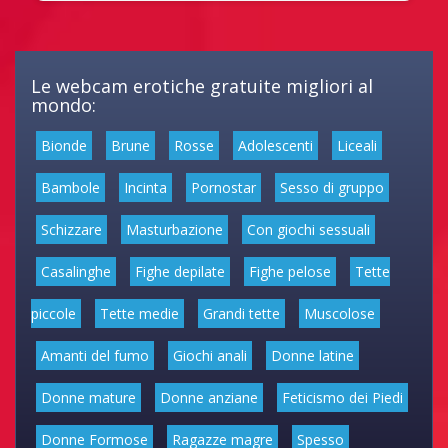
Le webcam erotiche gratuite migliori al
mondo:
Bionde
Brune
Rosse
Adolescenti
Liceali
Bambole
Incinta
Pornostar
Sesso di gruppo
Schizzare
Masturbazione
Con giochi sessuali
Casalinghe
Fighe depilate
Fighe pelose
Tette
piccole
Tette medie
Grandi tette
Muscolose
Amanti del fumo
Giochi anali
Donne latine
Donne mature
Donne anziane
Feticismo dei Piedi
Donne Formose
Ragazze magre
Spesso