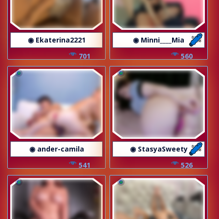
◉ Ekaterina2221
◉ Minni____Mia
701
560
◉ ander-camila
◉ StasyaSweety
541
526