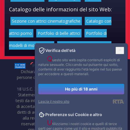
Catalogo delle informazioni del sito Web:
Sezione con attrici cinematografiche
Catalogo con
attrici porno
Portfolio di belle attrici
Portfolio di
modelli di moda volgari
Affascinanti star dello sport
Verifica dell'età
Q
uesto sito web ospita contenuti espliciti di
natura sessuale. Cliccando sul pulsante qui sotto,
confermi di aver raggiunto l'età legale nel tuo paese
Dichiarazione di non responsabilità: tutti i membri e le
per accedere a questi materiali.
persone che compaiono su questo sito hanno almeno 18
anni.
18 U.S.C. 2257 Record-Keeping Requirements Compliance
Ho più di 18 anni
Statement. Affaritaliani, prima di pubblicare foto, video o
testi da internet, compie tutte le opportune verifiche al fine
Lascia il nostro sito
di accertarne il libero regime di circolazione e non violare i
diritti di autore o altri diritti esclusivi di terzi. Per segnalare
Preferenze sui Cookie e altro
alla redazione eventuali errori nell'uso del materiale
U
riservato, scriveteci: provvederemo prontamente alla
tilizziamo i nostri cookie e quelli di terze
parti per capire come usi il sito e mostrarti pubblicità
rimozione del materiale lesivo di diritti di terzi.