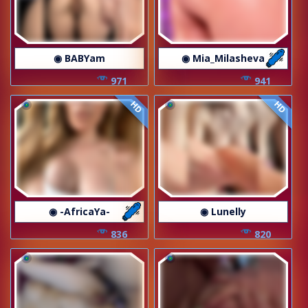
◉ BABYam
◉ Mia_Milasheva
971
941
HD
HD
◉ -AfricaYa-
◉ Lunelly
836
820