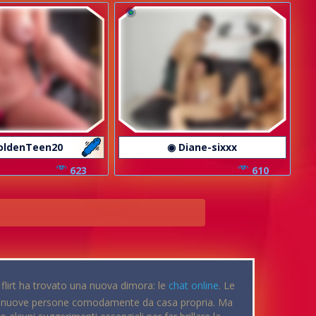
oldenTeen20
◉ Diane-sixxx
623
610
 flirt ha trovato una nuova dimora: le
chat online
. Le
rare nuove persone comodamente da casa propria. Ma