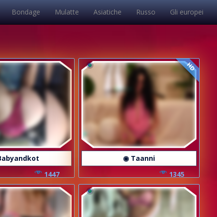
Bondage
Mulatte
Asiatiche
Russo
Gli europei
HD
Babyandkot
◉ Taanni
1447
1345