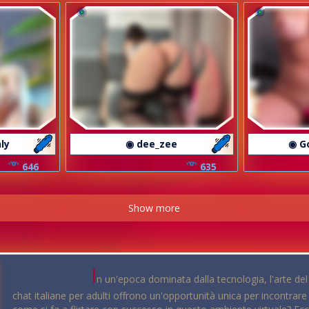
ly
◉ dee_zee
◉ G
646
635
Show more
I
n un'epoca dominata dalla tecnologia, l'arte del
chat italiane per adulti offrono un'opportunità unica per incont