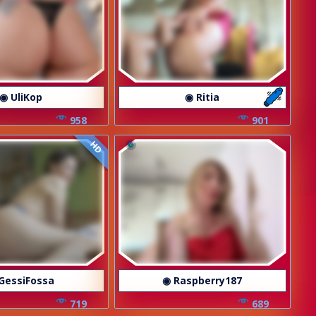
◉ UliKop
◉ Ritia
958
901
HD
GessiFossa
◉ Raspberry187
719
689