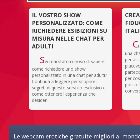
IL VOSTRO SHOW
CREA
PERSONALIZZATO: COME
FIDU
RICHIEDERE ESIBIZIONI SU
ITAL
MISURA NELLE CHAT PER
C
ADULTI
una cha
S
per ass
ei mai stato curioso di sapere
piacevol
come richiedere uno show
parteci
personalizzato in una chat per adulti?
per cos
Continua a leggere per scoprire i
possa s
segreti di questo servizio esclusivo e
convers
come ottenere l'esperienza che
desideri.
Le webcam erotiche gratuite migliori al mondo