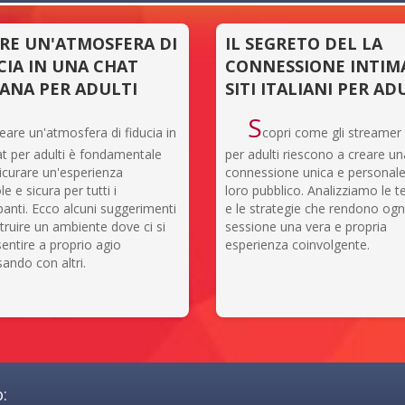
RE UN'ATMOSFERA DI
IL SEGRETO DEL LA
CIA IN UNA CHAT
CONNESSIONE INTIM
IANA PER ADULTI
SITI ITALIANI PER AD
S
reare un'atmosfera di fiducia in
copri come gli streamer i
t per adulti è fondamentale
per adulti riescono a creare u
icurare un'esperienza
connessione unica e personale 
e e sicura per tutti i
loro pubblico. Analizziamo le t
panti. Ecco alcuni suggerimenti
e le strategie che rendono ogn
truire un ambiente dove ci si
sessione una vera e propria
entire a proprio agio
esperienza coinvolgente.
ando con altri.
: