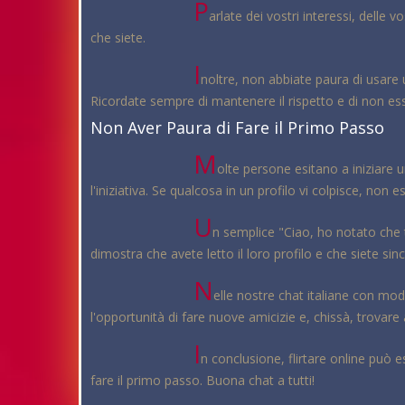
P
arlate dei vostri interessi, delle 
che siete.
I
noltre, non abbiate paura di usare
Ricordate sempre di mantenere il rispetto e di non ess
Non Aver Paura di Fare il Primo Passo
M
olte persone esitano a iniziare 
l'iniziativa. Se qualcosa in un profilo vi colpisce, no
U
n semplice "Ciao, ho notato che 
dimostra che avete letto il loro profilo e che siete si
N
elle nostre chat italiane con m
l'opportunità di fare nuove amicizie e, chissà, trovare
I
n conclusione, flirtare online può 
fare il primo passo. Buona chat a tutti!