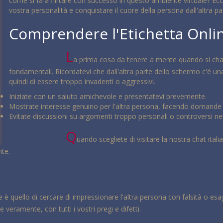
come si fa a flirtare con successo in questo ambiente virtuale? Ecco
vostra personalità e conquistare il cuore della persona dall'altra p
Comprendere l'Etichetta Onli
L
a prima cosa da tenere a mente quando si chatt
fondamentali. Ricordatevi che dall'altra parte dello schermo c'è un
quindi di essere troppo invadenti o aggressivi.
Iniziate con un saluto amichevole e presentatevi brevemente.
Mostrate interesse genuino per l'altra persona, facendo domande e
Evitate discussioni su argomenti troppo personali o controversi nel
Q
uando scegliete di visitare la nostra chat ital
nte.
 è quello di cercare di impressionare l'altra persona con falsità o esag
veramente, con tutti i vostri pregi e difetti.