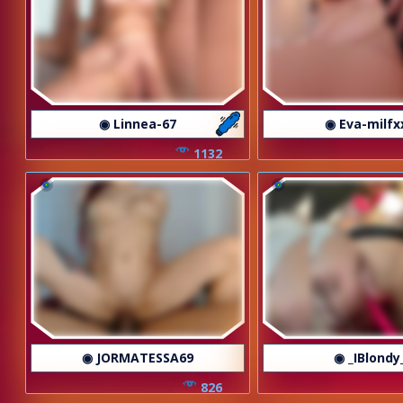
◉ Linnea-67
◉ Eva-milfx
1132
◉ JORMATESSA69
◉ _IBlondy
826