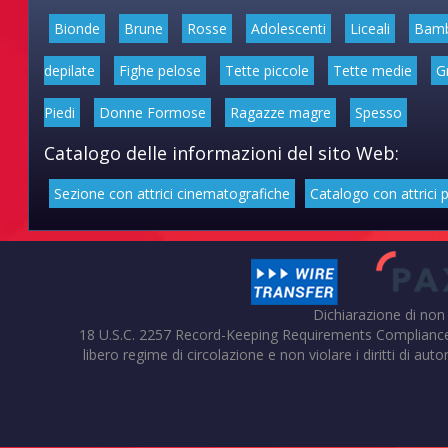
Bionde
Brune
Rosse
Adolescenti
Liceali
Bam
depilate
Fighe pelose
Tette piccole
Tette medie
G
Piedi
Donne Formose
Ragazze magre
Spesso
Catalogo delle informazioni del sito Web:
Sezione con attrici cinematografiche
Catalogo con attrici 
Dichiarazione di non
18 U.S.C. 2257 Record-Keeping Requirements Compliance Stat
libero regime di circolazione e non violare i diritti di auto