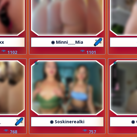
xx
◉ Minni____Mia
1102
1101
_
◉ Soskinerealki
◉ 
768
757