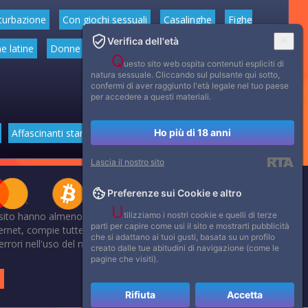
turbazione
Con giochi sessuali
Casalinghe
Fighe
Verifica dell'età
e latine
Donne mature
Donne anziane
Feticismo dei
Q
uesto sito web ospita contenuti espliciti di
natura sessuale. Cliccando sul pulsante qui sotto,
confermi di aver raggiunto l'età legale nel tuo paese
per accedere a questi materiali.
Ho più di 18 anni
Affascinanti star dello sport
Lascia il nostro sito
Preferenze sui Cookie e altro
U
tilizziamo i nostri cookie e quelli di terze
 sito hanno almeno 18 anni.
parti per capire come usi il sito e mostrarti pubblicità
net, compie tutte le opportune verifiche al fine di accertarne il
che si adattano ai tuoi gusti, basata su un profilo
li errori nell'uso del materiale riservato, scriveteci: provvederemo
creato dalle tue abitudini di navigazione (come le
.
pagine che visiti).
.
Rifiuta
Accetta