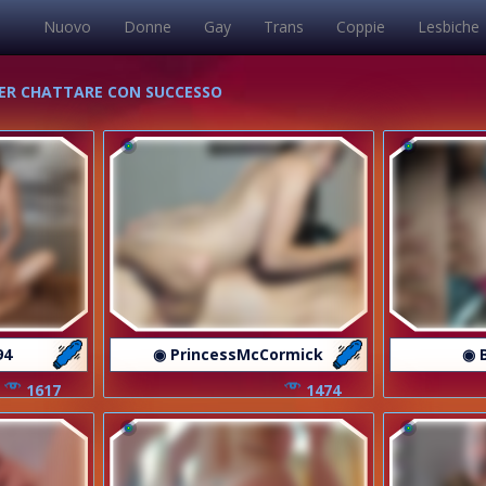
Nuovo
Donne
Gay
Trans
Coppie
Lesbiche
 PER CHATTARE CON SUCCESSO
94
◉ PrincessMcCormick
◉ 
1617
1474