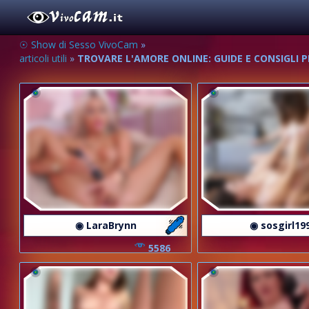
☉ Show di Sesso VivoCam
»
articoli utili
»
TROVARE L'AMORE ONLINE: GUIDE E CONSIGLI
◉ LaraBrynn
◉ sosgirl19
5586