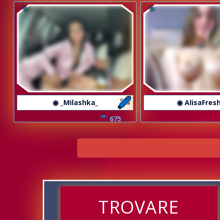
◉ _Milashka_
◉ AlisaFresh
675
TROVARE