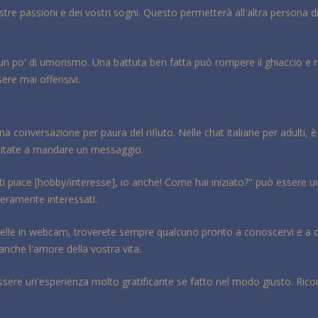
vostre passioni e dei vostri sogni. Questo permetterà all'altra persona d
 un po' di umorismo. Una battuta ben fatta può rompere il ghiaccio e r
ere mai offensivi.
una conversazione per paura del rifiuto. Nelle chat italiane per adulti
n esitate a mandare un messaggio.
ti piace [hobby/interesse], io anche! Come hai iniziato?" può essere
nceramente interessati.
odelle in webcam, troverete sempre qualcuno pronto a conoscervi e a 
 anche l'amore della vostra vita.
essere un'esperienza molto gratificante se fatto nel modo giusto. Ricord