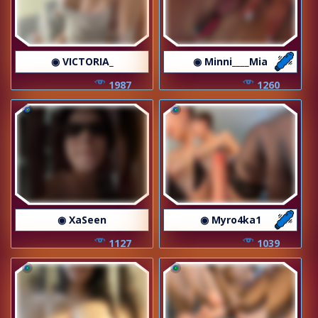
◉ VICTORIA_
◉ Minni____Mia
1987
1260
◉ XaSeen
◉ Myro4ka1
1127
1039