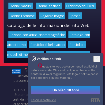
Donne mature
Donne anziane
Feticismo dei Piedi
Donne Formose
Ragazze magre
Spesso
Catalogo delle informazioni del sito Web:
Sezione con attrici cinematografiche
Catalogo con
attrici porno
Portfolio di belle attrici
Portfolio di
modelli di moda volgari
Affascinanti star dello sport
Verifica dell'età
Q
uesto sito web ospita contenuti espliciti di
natura sessuale. Cliccando sul pulsante qui sotto,
confermi di aver raggiunto l'età legale nel tuo paese
Dichiarazione di non responsabilità: tutti i membri e le
per accedere a questi materiali.
persone che compaiono su questo sito hanno almeno 18
anni.
18 U.S.C. 2257 Record-Keeping Requirements Compliance
Ho più di 18 anni
Statement. Affaritaliani, prima di pubblicare foto, video o
testi da internet, compie tutte le opportune verifiche al fine
Lascia il nostro sito
di accertarne il libero regime di circolazione e non violare i