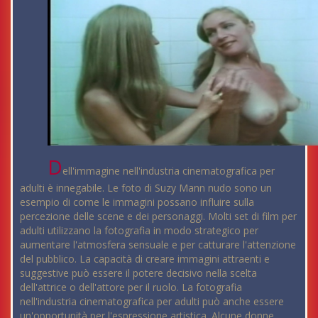
D
ell'immagine nell'industria cinematografica per
adulti è innegabile. Le foto di Suzy Mann nudo sono un
esempio di come le immagini possano influire sulla
percezione delle scene e dei personaggi. Molti set di film per
adulti utilizzano la fotografia in modo strategico per
aumentare l'atmosfera sensuale e per catturare l'attenzione
del pubblico. La capacità di creare immagini attraenti e
suggestive può essere il potere decisivo nella scelta
dell'attrice o dell'attore per il ruolo. La fotografia
nell'industria cinematografica per adulti può anche essere
un'opportunità per l'espressione artistica. Alcune donne