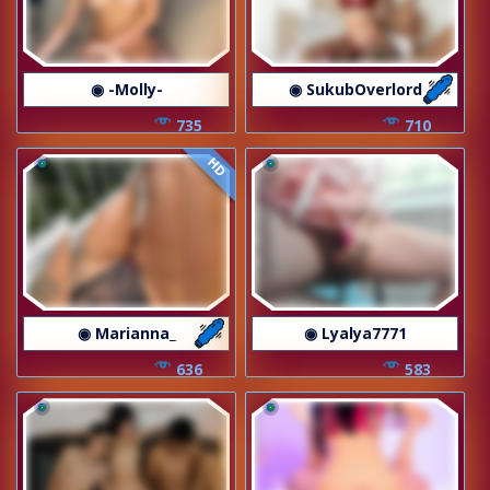
◉ -Molly-
◉ SukubOverlord
735
710
HD
◉ Marianna_
◉ Lyalya7771
636
583