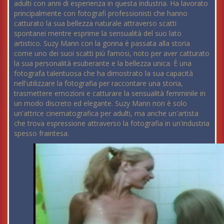
adulti con anni di esperienza in questa industria. Ha lavorato
principalmente con fotografi professionisti che hanno
catturato la sua bellezza naturale attraverso scatti
spontanei mentre esprime la sensualità del suo lato
artistico. Suzy Mann con la gonna è passata alla storia
come uno dei suoi scatti più famosi, noto per aver catturato
la sua personalità esuberante e la bellezza unica. È una
fotografa talentuosa che ha dimostrato la sua capacità
nell'utilizzare la fotografia per raccontare una storia,
trasmettere emozioni e catturare la sensualità femminile in
un modo discreto ed elegante. Suzy Mann non è solo
un'attrice cinematografica per adulti, ma anche un'artista
che trova espressione attraverso la fotografia in un'industria
spesso fraintesa.