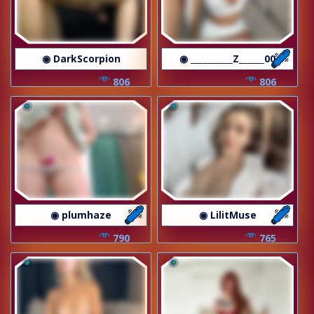
◉ DarkScorpion
◉ __________Z______00
806
806
◉ plumhaze
◉ LilitMuse
790
765