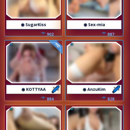
◉ SugarKiss
◉ Sex-mia
902
887
HD
◉ KOTTYAA
◉ AnzuKim
884
828