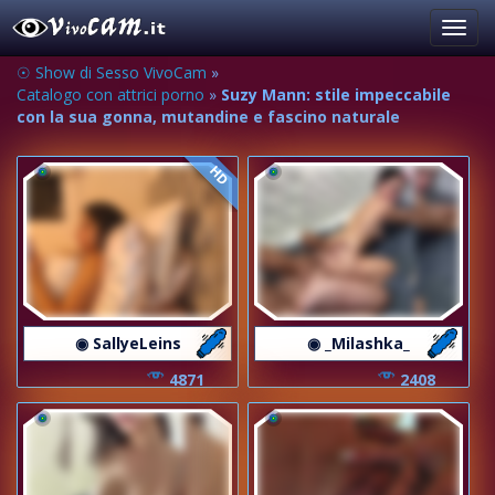
Toggl
navig
☉ Show di Sesso VivoCam
»
Catalogo con attrici porno
»
Suzy Mann: stile impeccabile
con la sua gonna, mutandine e fascino naturale
HD
◉ SallyeLeins
◉ _Milashka_
4871
2408