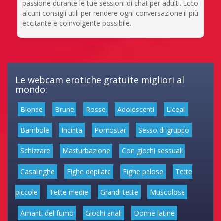
passione durante le tue sessioni di chat per adulti. Ecco
alcuni consigli utili per rendere ogni conversazione il più
eccitante e coinvolgente possibile.
Le webcam erotiche gratuite migliori al
mondo:
Bionde
Brune
Rosse
Adolescenti
Liceali
Bambole
Incinta
Pornostar
Sesso di gruppo
Schizzare
Masturbazione
Con giochi sessuali
Casalinghe
Fighe depilate
Fighe pelose
Tette
piccole
Tette medie
Grandi tette
Muscolose
Amanti del fumo
Giochi anali
Donne latine