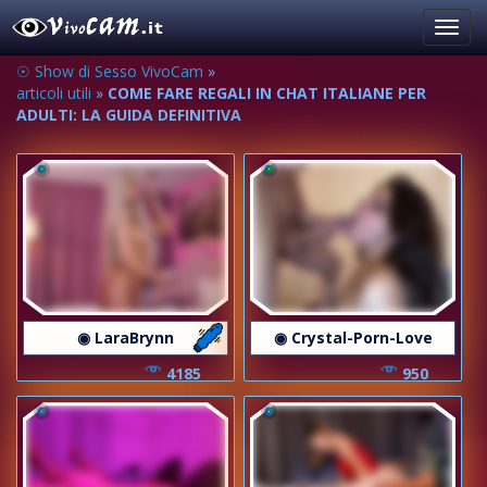
Toggl
navig
☉ Show di Sesso VivoCam
»
articoli utili
»
COME FARE REGALI IN CHAT ITALIANE PER
ADULTI: LA GUIDA DEFINITIVA
◉ LaraBrynn
◉ Crystal-Porn-Love
4185
950