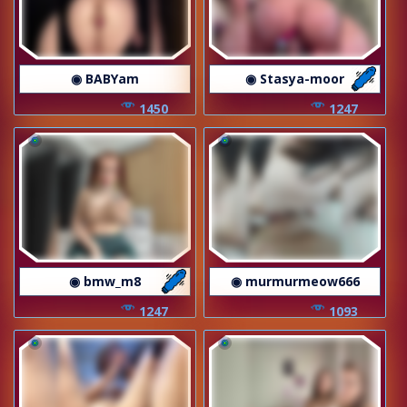
◉ BABYam
◉ Stasya-moor
1450
1247
◉ bmw_m8
◉ murmurmeow666
1247
1093