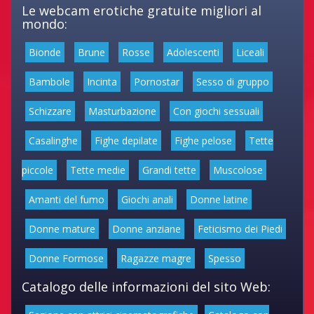
Le webcam erotiche gratuite migliori al
mondo:
Bionde
Brune
Rosse
Adolescenti
Liceali
Bambole
Incinta
Pornostar
Sesso di gruppo
Schizzare
Masturbazione
Con giochi sessuali
Casalinghe
Fighe depilate
Fighe pelose
Tette
piccole
Tette medie
Grandi tette
Muscolose
Amanti del fumo
Giochi anali
Donne latine
Donne mature
Donne anziane
Feticismo dei Piedi
Donne Formose
Ragazze magre
Spesso
Catalogo delle informazioni del sito Web: