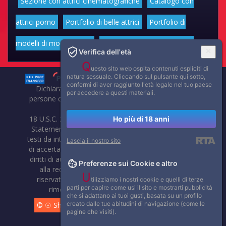
Sezione con attrici cinematografiche
Catalogo con
attrici porno
Portfolio di belle attrici
Portfolio di
modelli di moda volgari
Affascinanti star dello sport
Verifica dell'età
Q
uesto sito web ospita contenuti espliciti di
natura sessuale. Cliccando sul pulsante qui sotto,
confermi di aver raggiunto l'età legale nel tuo paese
Dichiarazione di non responsabilità: tutti i membri e le
per accedere a questi materiali.
persone che compaiono su questo sito hanno almeno 18
anni.
18 U.S.C. 2257 Record-Keeping Requirements Compliance
Ho più di 18 anni
Statement. Affaritaliani, prima di pubblicare foto, video o
testi da internet, compie tutte le opportune verifiche al fine
Lascia il nostro sito
di accertarne il libero regime di circolazione e non violare i
diritti di autore o altri diritti esclusivi di terzi. Per segnalare
Preferenze sui Cookie e altro
alla redazione eventuali errori nell'uso del materiale
U
riservato, scriveteci: provvederemo prontamente alla
tilizziamo i nostri cookie e quelli di terze
parti per capire come usi il sito e mostrarti pubblicità
rimozione del materiale lesivo di diritti di terzi.
che si adattano ai tuoi gusti, basata su un profilo
creato dalle tue abitudini di navigazione (come le
© ☉ Show di Sesso VivoCam. 2014 - 2026. Tutti i diritti
pagine che visiti).