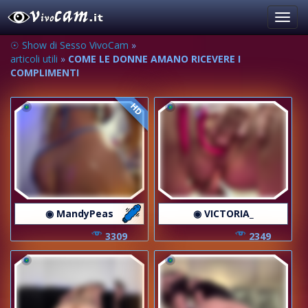
Toggl
navig
☉ Show di Sesso VivoCam
»
articoli utili
»
COME LE DONNE AMANO RICEVERE I
COMPLIMENTI
HD
◉ MandyPeas
◉ VICTORIA_
3309
2349