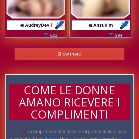
◉ AudreyDevil
◉ AnzuKim
632
594
Show more
COME LE DONNE
AMANO RICEVERE I
COMPLIMENTI
U
n complimento ben fatto ha il potere di illuminare
la giornata di una
donna
. Non si tratta semplicemente di