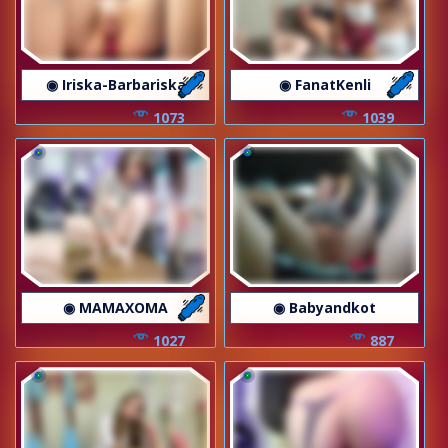
◉ Iriska-Barbariska
◉ FanatKenli
1073
1039
◉ MAMAXOMA
◉ Babyandkot
1027
887