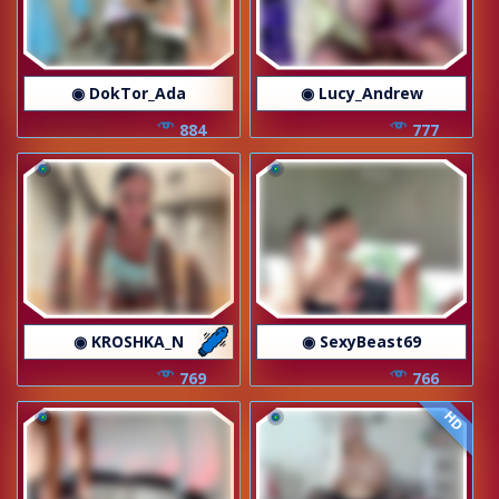
◉ DokTor_Ada
◉ Lucy_Andrew
884
777
◉ KROSHKA_N
◉ SexyBeast69
769
766
HD