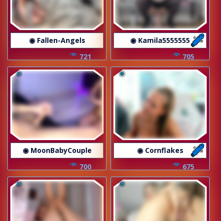
◉ Fallen-Angels
◉ Kamila5555555
721
705
◉ MoonBabyCouple
◉ Cornflakes
700
675