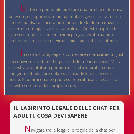
U
n tocco personale può fare una grande differenza.
Ad esempio, apprezzare un particolare gesto, un sorriso o
anche una risata sincera può far sentire la donna davanti a
te veramente apprezzata e ammirata. Questo approccio
non solo rende le conversazioni più gradevoli, ma può
anche portare a incontri virtuali più significativi e autentici.
I
n conclusione, sapere come fare i complimenti giusti
può davvero cambiare la qualità delle tue interazioni. Visita
la nostra chat italiana per adulti e metti in pratica questi
suggerimenti per fare colpo sulle modelle che incontri
online. Scoprirai quanto può essere gratificante essere un
maestro nell'arte del complimento.
IL LABIRINTO LEGALE DELLE CHAT PER
ADULTI: COSA DEVI SAPERE
N
avigare tra le leggi e le regole della chat per