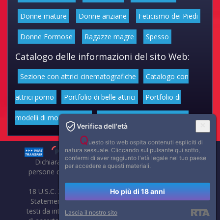
Donne mature
Donne anziane
Feticismo dei Piedi
Donne Formose
Ragazze magre
Spesso
Catalogo delle informazioni del sito Web:
Sezione con attrici cinematografiche
Catalogo con
attrici porno
Portfolio di belle attrici
Portfolio di
modelli di moda volgari
Affascinanti star dello sport
Verifica dell'età
Q
uesto sito web ospita contenuti espliciti di
natura sessuale. Cliccando sul pulsante qui sotto,
confermi di aver raggiunto l'età legale nel tuo paese
Dichiarazione di non responsabilità: tutti i membri e le
per accedere a questi materiali.
persone che compaiono su questo sito hanno almeno 18
anni.
18 U.S.C. 2257 Record-Keeping Requirements Compliance
Ho più di 18 anni
Statement. Affaritaliani, prima di pubblicare foto, video o
testi da internet, compie tutte le opportune verifiche al fine
Lascia il nostro sito