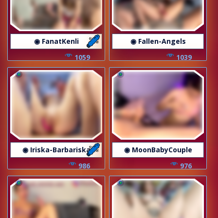
◉ FanatKenli
◉ Fallen-Angels
1059
1039
◉ Iriska-Barbariska
◉ MoonBabyCouple
986
976