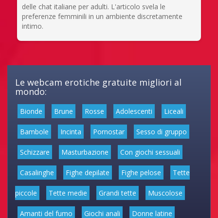
delle chat italiane per adulti. L'articolo svela le
preferenze femminili in un ambiente discretamente
intimo.
Le webcam erotiche gratuite migliori al
mondo:
Bionde
Brune
Rosse
Adolescenti
Liceali
Bambole
Incinta
Pornostar
Sesso di gruppo
Schizzare
Masturbazione
Con giochi sessuali
Casalinghe
Fighe depilate
Fighe pelose
Tette
piccole
Tette medie
Grandi tette
Muscolose
Amanti del fumo
Giochi anali
Donne latine