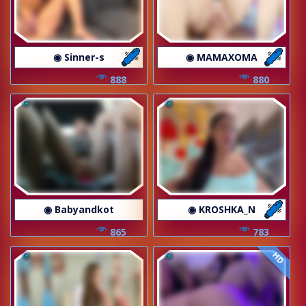
◉ Sinner-s
◉ MAMAXOMA
888
880
◉ Babyandkot
◉ KROSHKA_N
865
783
HD