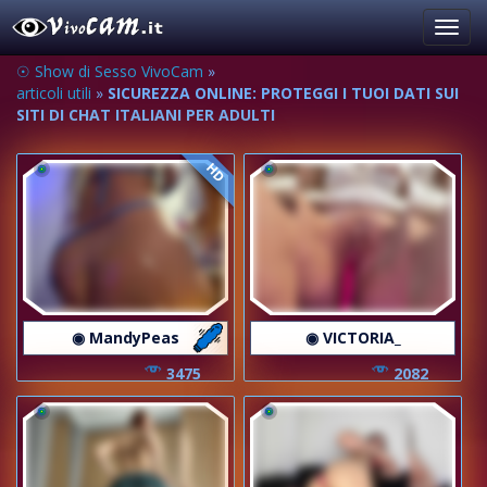
Toggl
navig
☉ Show di Sesso VivoCam
»
articoli utili
»
SICUREZZA ONLINE: PROTEGGI I TUOI DATI SUI
SITI DI CHAT ITALIANI PER ADULTI
HD
◉ MandyPeas
◉ VICTORIA_
3475
2082