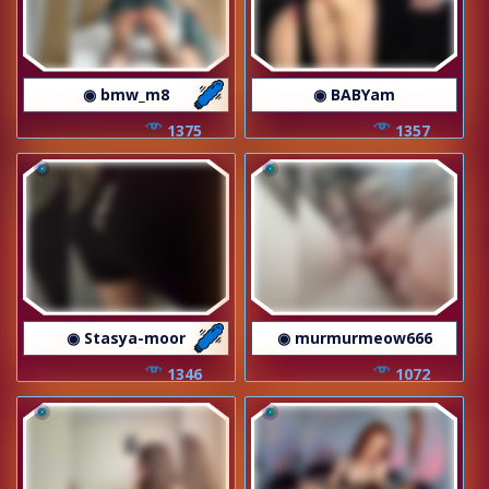
◉ bmw_m8
◉ BABYam
1375
1357
◉ Stasya-moor
◉ murmurmeow666
1346
1072