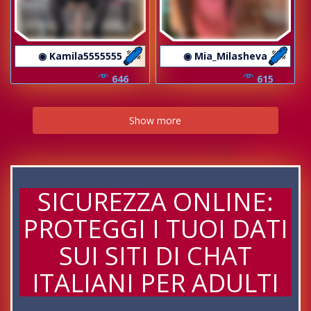
◉ Kamila5555555
◉ Mia_Milasheva
646
615
Show more
SICUREZZA ONLINE:
PROTEGGI I TUOI DATI
SUI SITI DI CHAT
ITALIANI PER ADULTI