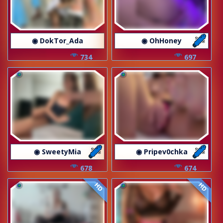
◉ DokTor_Ada
◉ OhHoney
734
697
◉ SweetyMia
◉ Pripev0chka
678
674
HD
HD