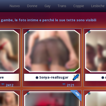
Nuovo
Donne
Gay
Trans
Coppie
Lesbiche
e gambe, le foto intime e perché le sue tette sono visibili
ave
◉ Sonya-reallsugar
◉ 
2412
2121
HD