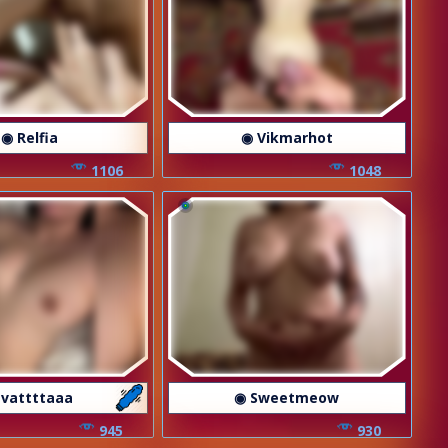
◉ Relfia
◉ Vikmarhot
1106
1048
 vattttaaa
◉ Sweetmeow
945
930