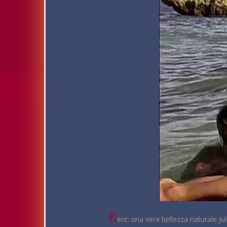
K
ent: una vera bellezza naturale Jul