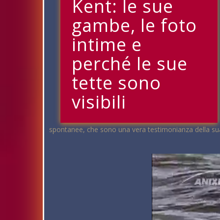
Kent: le sue
gambe, le foto
intime e
perché le sue
tette sono
visibili
spontanee, che sono una vera testimonianza della sua