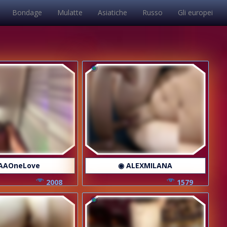
Bondage
Mulatte
Asiatiche
Russo
Gli europei
AAOneLove
◉ ALEXMILANA
2008
1579