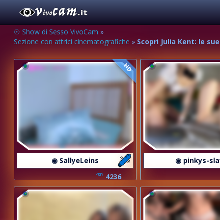
☉ Show di Sesso VivoCam
»
Sezione con attrici cinematografiche
»
Scopri Julia Kent: le su
HD
◉ SallyeLeins
◉ pinkys-sl
4236