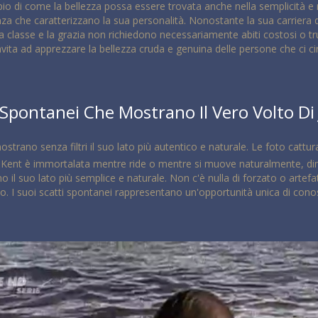
o di come la bellezza possa essere trovata anche nella semplicità e 
nza che caratterizzano la sua personalità. Nonostante la sua carriera 
 classe e la grazia non richiedono necessariamente abiti costosi o tr
 invita ad apprezzare la bellezza cruda e genuina delle persone che ci c
i Spontanei Che Mostrano Il Vero Volto Di 
 mostrano senza filtri il suo lato più autentico e naturale. Le foto cattu
lia Kent è immortalata mentre ride o mentre si muove naturalmente, dim
no il suo lato più semplice e naturale. Non c'è nulla di forzato o arte
to. I suoi scatti spontanei rappresentano un'opportunità unica di conosc