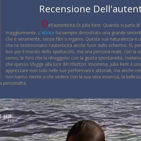
Recensione Dell'autenti
D
ell'autenticità Di Julia Kent: Quando si parla di
maggiormente. L'
attrice
ha sempre dimostrato una grande sincerità
che è veramente, senza filtri o inganni. Questa sua naturalezza è
che ne testimoniano l'autenticità anche fuori dallo schermo. Sì, p
hoc per il mondo dello spettacolo, ma una persona reale, con la su
senso, le foto che la ritraggono con la giusta spontaneità, rivelano i
che spesso sfugge alla luce dei riflettori. Insomma, Julia Kent è un
apprezzare non solo nelle sue performance attoriali, ma anche nei s
non hanno niente a che vedere con la sua vera essenza, la bellezz
 personalità.