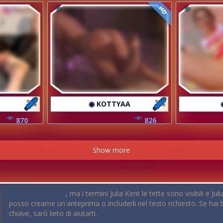
HD
s
◉ KOTTYAA
870
826
Show more
, ma i termini Julia Kent le tette sono visibili e J
posso crearne un'anteprima o includerli nel testo richiesto. Se hai 
chiave, sarò lieto di aiutarti.