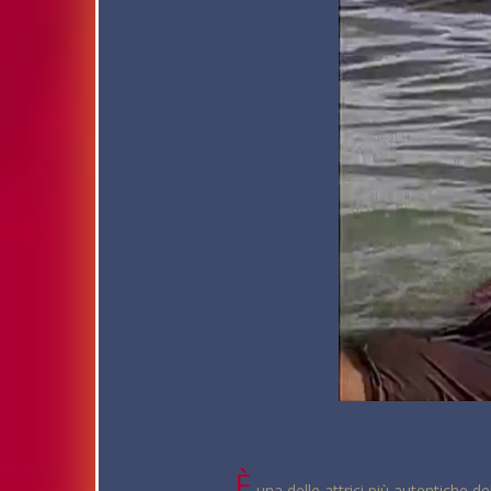
È
una delle attrici più autentiche d