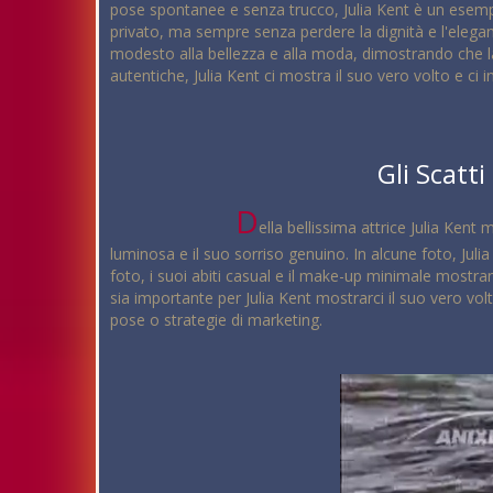
pose spontanee e senza trucco, Julia Kent è un esempi
privato, ma sempre senza perdere la dignità e l'elega
modesto alla bellezza e alla moda, dimostrando che la
autentiche, Julia Kent ci mostra il suo vero volto e ci
Gli Scatt
D
ella bellissima attrice Julia Kent
luminosa e il suo sorriso genuino. In alcune foto, Ju
foto, i suoi abiti casual e il make-up minimale mostra
sia importante per Julia Kent mostrarci il suo vero vol
pose o strategie di marketing.