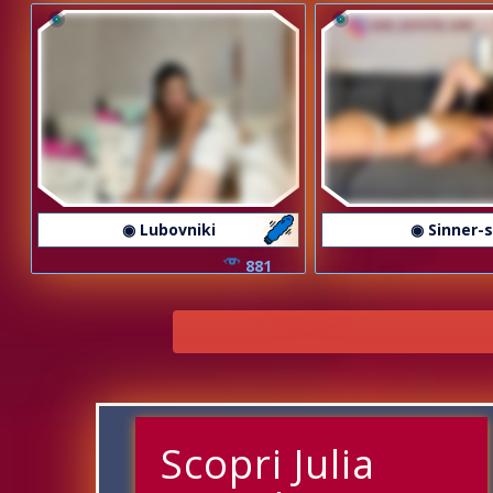
◉ Lubovniki
◉ Sinner-
881
Scopri Julia