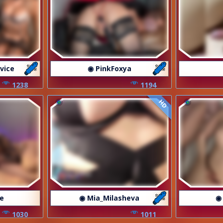
vice
◉ PinkFoxya
1238
1194
HD
re
◉ Mia_Milasheva
◉
1030
1011