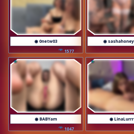
◉ 0netw03
◉ sashahoney
1577
◉ BABYam
◉ LinaLurr
1047