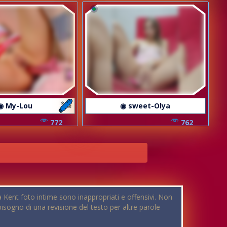
◉ My-Lou
◉ sweet-Olya
772
762
ulia Kent foto intime sono inappropriati e offensivi. Non
bisogno di una revisione del testo per altre parole