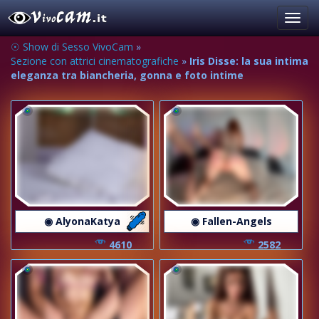
Toggl
navig
☉ Show di Sesso VivoCam
»
Sezione con attrici cinematografiche
»
Iris Disse: la sua intima
eleganza tra biancheria, gonna e foto intime
◉ AlyonaKatya
◉ Fallen-Angels
4610
2582