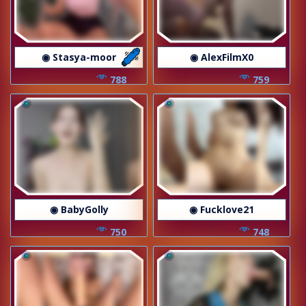
◉ Stasya-moor
◉ AlexFilmX0
788
759
◉ BabyGolly
◉ Fucklove21
750
748