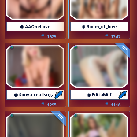
◉ AAOneLove
◉ Room_of_love
1625
1347
HD
◉ Sonya-reallsugar
◉ EditaMilf
1295
1116
HD