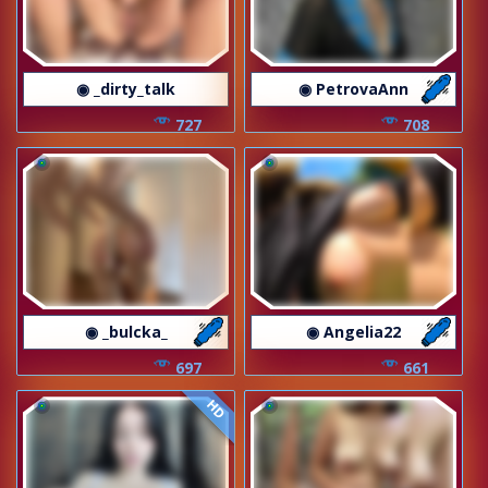
◉ _dirty_talk
◉ PetrovaAnn
727
708
◉ _bulcka_
◉ Angelia22
697
661
HD