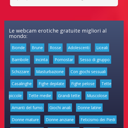
Le webcam erotiche gratuite migliori al
mondo:
Bionde
Brune
Rosse
Adolescenti
Liceali
Bambole
Incinta
Pornostar
Sesso di gruppo
Schizzare
Masturbazione
Con giochi sessuali
Casalinghe
Fighe depilate
Fighe pelose
Tette
piccole
Tette medie
Grandi tette
Muscolose
Amanti del fumo
Giochi anali
Donne latine
Donne mature
Donne anziane
Feticismo dei Piedi