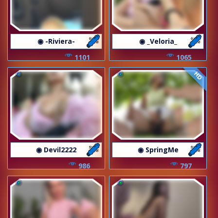
◉ -Riviera-
◉ _Veloria_
1101
1065
HD
◉ Devil2222
◉ SpringMe
986
797