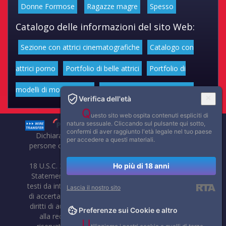
Donne Formose
Ragazze magre
Spesso
Catalogo delle informazioni del sito Web:
Sezione con attrici cinematografiche
Catalogo con
attrici porno
Portfolio di belle attrici
Portfolio di
modelli di moda volgari
Affascinanti star dello sport
Verifica dell'età
Q
uesto sito web ospita contenuti espliciti di
natura sessuale. Cliccando sul pulsante qui sotto,
confermi di aver raggiunto l'età legale nel tuo paese
Dichiarazione di non responsabilità: tutti i membri e le
per accedere a questi materiali.
persone che compaiono su questo sito hanno almeno 18
anni.
18 U.S.C. 2257 Record-Keeping Requirements Compliance
Ho più di 18 anni
Statement. Affaritaliani, prima di pubblicare foto, video o
testi da internet, compie tutte le opportune verifiche al fine
Lascia il nostro sito
di accertarne il libero regime di circolazione e non violare i
diritti di autore o altri diritti esclusivi di terzi. Per segnalare
Preferenze sui Cookie e altro
alla redazione eventuali errori nell'uso del materiale
U