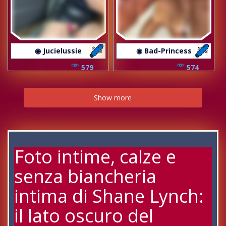
◉ Jucielussie
◉ Bad-Princess
579
574
Show more
Foto intime, calze e
senza biancheria
intima di Shane Lynch:
il lato oscuro del