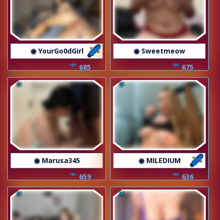
◉ YourGo0dGirl
◉ Sweetmeow
685
675
◉ Marusa345
◉ MILEDIUM
659
636