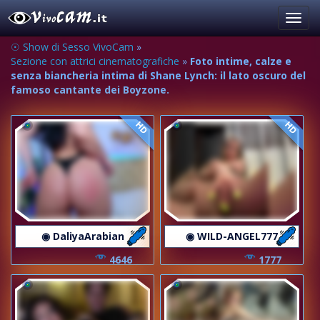
Toggl
navig
☉ Show di Sesso VivoCam
»
Sezione con attrici cinematografiche
»
Foto intime, calze e
senza biancheria intima di Shane Lynch: il lato oscuro del
famoso cantante dei Boyzone.
HD
HD
◉ DaliyaArabian
◉ WILD-ANGEL777
4646
1777