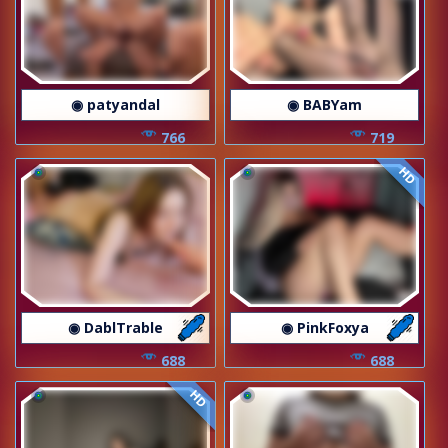
◉ patyandal
◉ BABYam
766
719
HD
◉ DablTrable
◉ PinkFoxya
688
688
HD