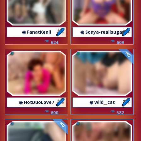
◉ FanatKenli
◉ Sonya-reallsugar
624
609
HD
◉ HotDuoLove7
◉ wild__cat
600
582
HD