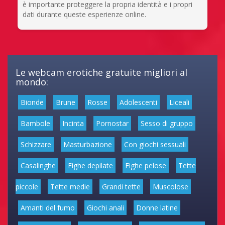
è importante proteggere la propria identità e i propri
dati durante queste esperienze online.
Le webcam erotiche gratuite migliori al
mondo:
Bionde
Brune
Rosse
Adolescenti
Liceali
Bambole
Incinta
Pornostar
Sesso di gruppo
Schizzare
Masturbazione
Con giochi sessuali
Casalinghe
Fighe depilate
Fighe pelose
Tette
piccole
Tette medie
Grandi tette
Muscolose
Amanti del fumo
Giochi anali
Donne latine