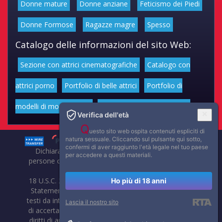
Donne mature
Donne anziane
Feticismo dei Piedi
Donne Formose
Ragazze magre
Spesso
Catalogo delle informazioni del sito Web:
Sezione con attrici cinematografiche
Catalogo con
attrici porno
Portfolio di belle attrici
Portfolio di
modelli di moda volgari
Affascinanti star dello sport
Verifica dell'età
Q
uesto sito web ospita contenuti espliciti di
natura sessuale. Cliccando sul pulsante qui sotto,
confermi di aver raggiunto l'età legale nel tuo paese
Dichiarazione di non responsabilità: tutti i membri e le
per accedere a questi materiali.
persone che compaiono su questo sito hanno almeno 18
anni.
18 U.S.C. 2257 Record-Keeping Requirements Compliance
Ho più di 18 anni
Statement. Affaritaliani, prima di pubblicare foto, video o
testi da internet, compie tutte le opportune verifiche al fine
Lascia il nostro sito
di accertarne il libero regime di circolazione e non violare i
diritti di autore o altri diritti esclusivi di terzi. Per segnalare