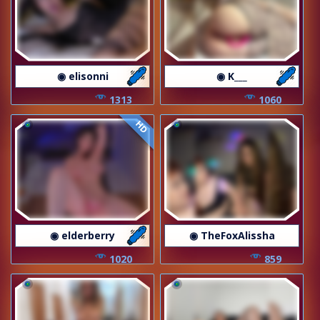
◉ elisonni
◉ K___
1313
1060
HD
◉ elderberry
◉ TheFoxAlissha
1020
859