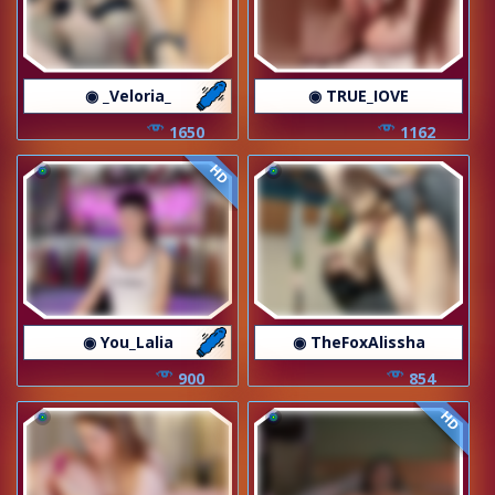
◉ _Veloria_
◉ TRUE_IOVE
1650
1162
HD
◉ You_Lalia
◉ TheFoxAlissha
900
854
HD