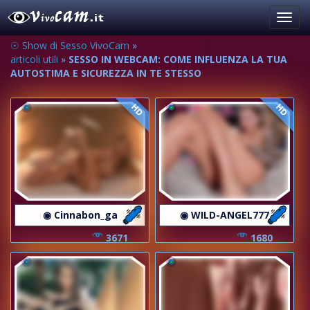
Toggl
navig
☉ Show di Sesso VivoCam
»
articoli utili
»
SESSO IN WEBCAM: COME INFLUENZA LA TUA
AUTOSTIMA E SICUREZZA IN TE STESSO
HD
HD
◉ Cinnabon_ga
◉ WILD-ANGEL777
3671
1680