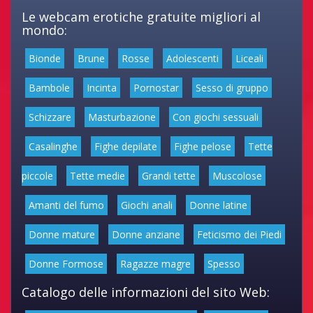
Le webcam erotiche gratuite migliori al
mondo:
Bionde
Brune
Rosse
Adolescenti
Liceali
Bambole
Incinta
Pornostar
Sesso di gruppo
Schizzare
Masturbazione
Con giochi sessuali
Casalinghe
Fighe depilate
Fighe pelose
Tette
piccole
Tette medie
Grandi tette
Muscolose
Amanti del fumo
Giochi anali
Donne latine
Donne mature
Donne anziane
Feticismo dei Piedi
Donne Formose
Ragazze magre
Spesso
Catalogo delle informazioni del sito Web: