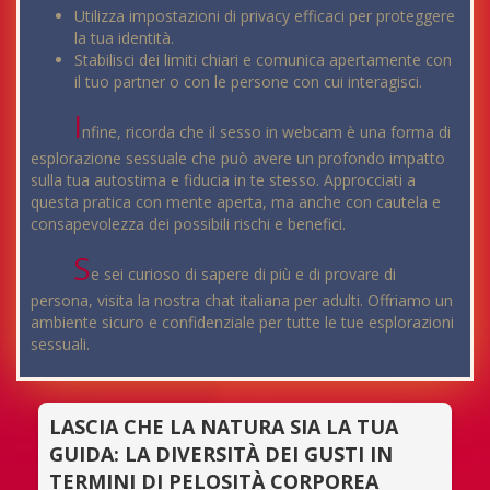
Utilizza impostazioni di privacy efficaci per proteggere
la tua identità.
Stabilisci dei limiti chiari e comunica apertamente con
il tuo partner o con le persone con cui interagisci.
I
nfine, ricorda che il sesso in webcam è una forma di
esplorazione sessuale che può avere un profondo impatto
sulla tua autostima e fiducia in te stesso. Approcciati a
questa pratica con mente aperta, ma anche con cautela e
consapevolezza dei possibili rischi e benefici.
S
e sei curioso di sapere di più e di provare di
persona, visita la nostra chat italiana per adulti. Offriamo un
ambiente sicuro e confidenziale per tutte le tue esplorazioni
sessuali.
LASCIA CHE LA NATURA SIA LA TUA
GUIDA: LA DIVERSITÀ DEI GUSTI IN
TERMINI DI PELOSITÀ CORPOREA