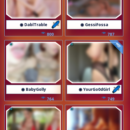
◉ DablTrable
◉ GessiFossa
800
787
HD
◉ BabyGolly
◉ YourGo0dGirl
764
749