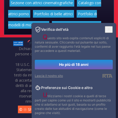
Sezione con attrici cinematografiche
Catalogo con
attrici porno
Portfolio di belle attrici
Portfolio di
modelli di moda volgari
Affascinanti star dello sport
Verifica dell'età
Q
uesto sito web ospita contenuti espliciti di
natura sessuale. Cliccando sul pulsante qui sotto,
confermi di aver raggiunto l'età legale nel tuo paese
Dichiarazione di non responsabilità: tutti i membri e le
per accedere a questi materiali.
persone che compaiono su questo sito hanno almeno 18
anni.
18 U.S.C. 2257 Record-Keeping Requirements Compliance
Ho più di 18 anni
Statement. Affaritaliani, prima di pubblicare foto, video o
testi da internet, compie tutte le opportune verifiche al fine
Lascia il nostro sito
di accertarne il libero regime di circolazione e non violare i
diritti di autore o altri diritti esclusivi di terzi. Per segnalare
Preferenze sui Cookie e altro
alla redazione eventuali errori nell'uso del materiale
U
riservato, scriveteci: provvederemo prontamente alla
tilizziamo i nostri cookie e quelli di terze
parti per capire come usi il sito e mostrarti pubblicità
rimozione del materiale lesivo di diritti di terzi.
che si adattano ai tuoi gusti, basata su un profilo
creato dalle tue abitudini di navigazione (come le
© ☉ Show di Sesso VivoCam. 2014 - 2026. Tutti i diritti
pagine che visiti).