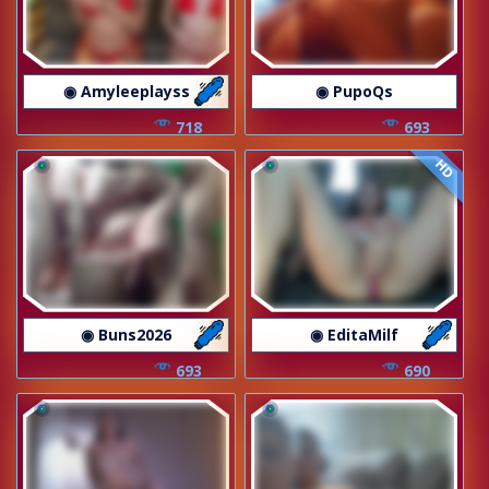
◉ Amyleeplayss
◉ PupoQs
718
693
HD
◉ Buns2026
◉ EditaMilf
693
690