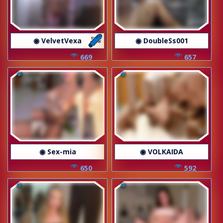
◉ VelvetVexa
◉ DoubleSs001
669
657
◉ Sex-mia
◉ VOLKAIDA
650
592