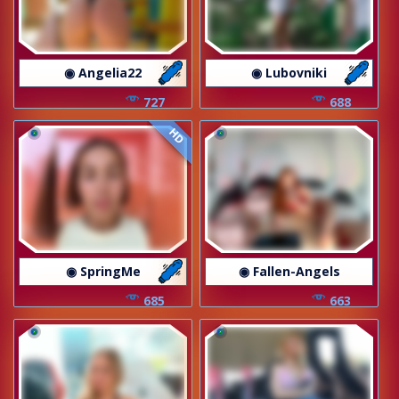
◉ Angelia22
◉ Lubovniki
727
688
HD
◉ SpringMe
◉ Fallen-Angels
685
663