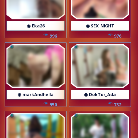
◉ Eka26
◉ SEX_NIGHT
996
976
◉ markAndhella
◉ DokTor_Ada
950
732