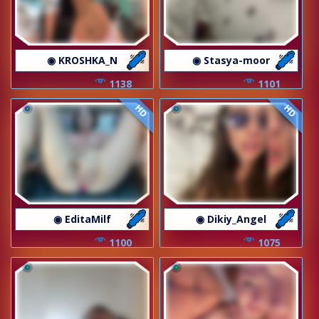
◉ KROSHKA_N
◉ Stasya-moor
1138
1101
HD
HD
◉ EditaMilf
◉ Dikiy_Angel
1100
1075