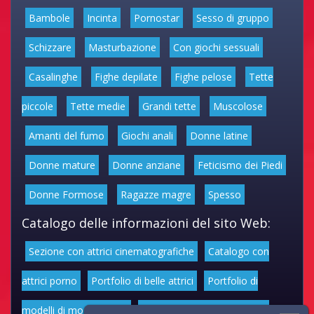
Bambole
Incinta
Pornostar
Sesso di gruppo
Schizzare
Masturbazione
Con giochi sessuali
Casalinghe
Fighe depilate
Fighe pelose
Tette
piccole
Tette medie
Grandi tette
Muscolose
Amanti del fumo
Giochi anali
Donne latine
Donne mature
Donne anziane
Feticismo dei Piedi
Donne Formose
Ragazze magre
Spesso
Catalogo delle informazioni del sito Web:
Sezione con attrici cinematografiche
Catalogo con
attrici porno
Portfolio di belle attrici
Portfolio di
modelli di moda volgari
Affascinanti star dello sport