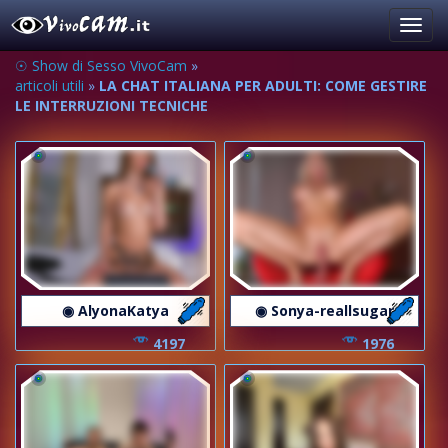
Toggl
navig
☉ Show di Sesso VivoCam
»
articoli utili
»
LA CHAT ITALIANA PER ADULTI: COME GESTIRE
LE INTERRUZIONI TECNICHE
◉ AlyonaKatya
◉ Sonya-reallsugar
4197
1976