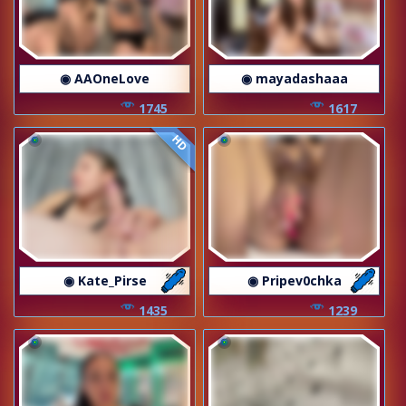
◉ AAOneLove
◉ mayadashaaa
1745
1617
HD
◉ Kate_Pirse
◉ Pripev0chka
1435
1239