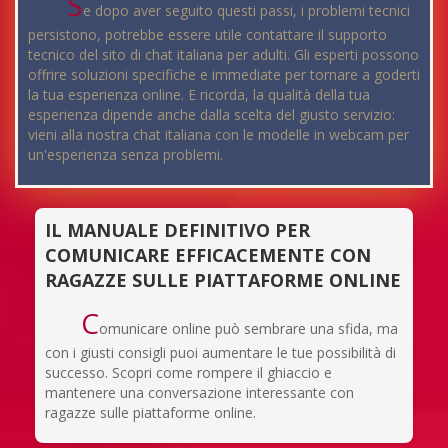
S
e dopo aver seguito questi passi, i problemi tecnici
persistono, potrebbe essere utile contattare il supporto
tecnico del sito di chat italiana per adulti. Gli esperti possono
offrire soluzioni specifiche e immediate per tornare a goderti
la tua esperienza online. E ricorda, la qualità della tua
esperienza dipende anche dalla scelta del giusto servizio:
vieni alla nostra chat italiana con le modelle in webcam per
un'esperienza senza problemi.
IL MANUALE DEFINITIVO PER
COMUNICARE EFFICACEMENTE CON
RAGAZZE SULLE PIATTAFORME ONLINE
C
omunicare online può sembrare una sfida, ma
con i giusti consigli puoi aumentare le tue possibilità di
successo. Scopri come rompere il ghiaccio e
mantenere una conversazione interessante con
ragazze sulle piattaforme online.