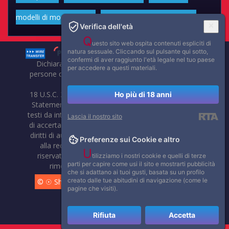
modelli di moda volgari
Affascinanti star dello sport
Verifica dell'età
Q
uesto sito web ospita contenuti espliciti di
natura sessuale. Cliccando sul pulsante qui sotto,
confermi di aver raggiunto l'età legale nel tuo paese
Dichiarazione di non responsabilità: tutti i membri e le
per accedere a questi materiali.
persone che compaiono su questo sito hanno almeno 18
anni.
18 U.S.C. 2257 Record-Keeping Requirements Compliance
Ho più di 18 anni
Statement. Affaritaliani, prima di pubblicare foto, video o
testi da internet, compie tutte le opportune verifiche al fine
Lascia il nostro sito
di accertarne il libero regime di circolazione e non violare i
diritti di autore o altri diritti esclusivi di terzi. Per segnalare
Preferenze sui Cookie e altro
alla redazione eventuali errori nell'uso del materiale
U
riservato, scriveteci: provvederemo prontamente alla
tilizziamo i nostri cookie e quelli di terze
parti per capire come usi il sito e mostrarti pubblicità
rimozione del materiale lesivo di diritti di terzi.
che si adattano ai tuoi gusti, basata su un profilo
creato dalle tue abitudini di navigazione (come le
© ☉ Show di Sesso VivoCam. 2014 - 2026. Tutti i diritti
pagine che visiti).
riservati.
Rifiuta
Accetta