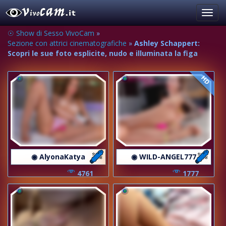
Toggl
navig
☉ Show di Sesso VivoCam
»
Sezione con attrici cinematografiche
»
Ashley Schappert:
Scopri le sue foto esplicite, nudo e illuminata la figa
HD
◉ AlyonaKatya
◉ WILD-ANGEL777
4761
1777