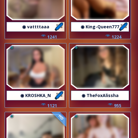
◉ vattttaaa
◉ King-Queen777
1241
1224
◉ KROSHKA_N
◉ TheFoxAlissha
1121
955
HD