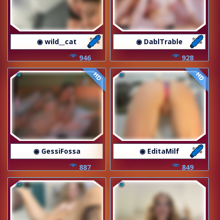
◉ wild__cat
◉ DablTrable
946
928
HD
HD
◉ GessiFossa
◉ EditaMilf
887
849