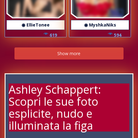
◉ EllieTonee
◉ MyshkaNiks
619
594
Show more
Ashley Schappert:
Scopri le sue foto
esplicite, nudo e
illuminata la figa