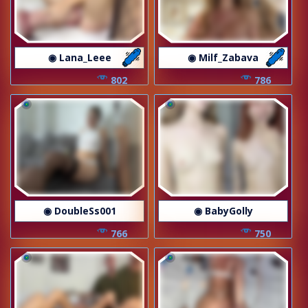
◉ Lana_Leee
◉ Milf_Zabava
802
786
◉ DoubleSs001
◉ BabyGolly
766
750