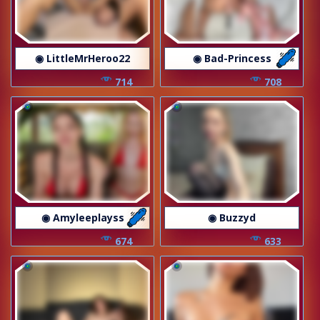
◉ LittleMrHeroo22
◉ Bad-Princess
714
708
◉ Amyleeplayss
◉ Buzzyd
674
633