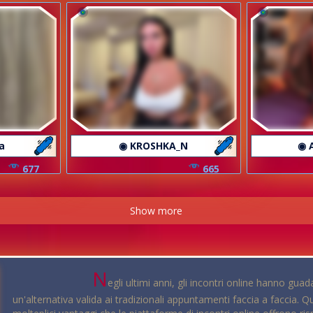
a
◉ KROSHKA_N
◉ 
677
665
Show more
N
egli ultimi anni, gli incontri online hanno gu
un'alternativa valida ai tradizionali appuntamenti faccia a faccia