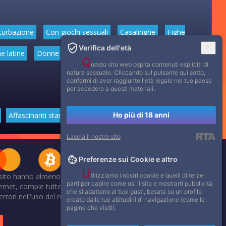
turbazione
Con giochi sessuali
Casalinghe
Fighe
Verifica dell'età
e latine
Donne mature
Donne anziane
Feticismo dei
Q
uesto sito web ospita contenuti espliciti di
natura sessuale. Cliccando sul pulsante qui sotto,
confermi di aver raggiunto l'età legale nel tuo paese
per accedere a questi materiali.
Ho più di 18 anni
Affascinanti star dello sport
Lascia il nostro sito
Preferenze sui Cookie e altro
U
tilizziamo i nostri cookie e quelli di terze
 sito hanno almeno 18 anni.
parti per capire come usi il sito e mostrarti pubblicità
net, compie tutte le opportune verifiche al fine di accertarne il
che si adattano ai tuoi gusti, basata su un profilo
li errori nell'uso del materiale riservato, scriveteci: provvederemo
creato dalle tue abitudini di navigazione (come le
.
pagine che visiti).
.