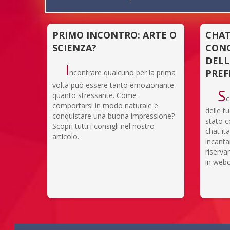
PRIMO INCONTRO: ARTE O
CHAT
SCIENZA?
CONO
DELL
I
PREF
ncontrare qualcuno per la prima
volta può essere tanto emozionante
S
quanto stressante. Come
c
comportarsi in modo naturale e
delle t
conquistare una buona impressione?
stato co
Scopri tutti i consigli nel nostro
chat ita
articolo.
incanta
riserva
in web