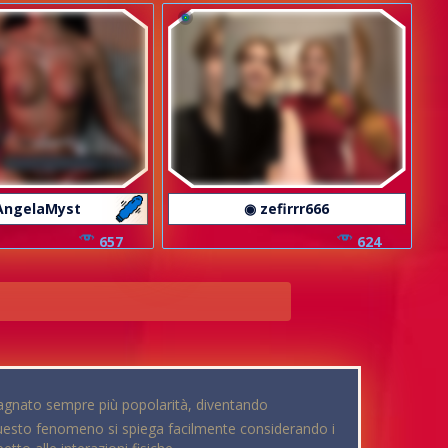
AngelaMyst
◉ zefirrr666
657
624
adagnato sempre più popolarità, diventando
. Questo fenomeno si spiega facilmente considerando i