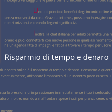
molteplici vantaggi che le piattaforme di incontri online offrono rispe
U
no dei principali benefici degli incontri onlin
senza muoversi da casa. Grazie a internet, possiamo interagire con
nostri orizzonti e creando legami significativi.
I
noltre, la chat italiana per adulti permette una 
orario e puoi connetterti con nuove persone in qualsiasi momento d
ha un'agenda fitta di impegni e fatica a trovare il tempo per uscire 
Risparmio di tempo e denaro
egli incontri online è il risparmio di tempo e denaro. Pensiamo a quan
 eventualmente, affrontare l'imbarazzo di un incontro poco riuscito. Co
enza la pressione di impressionare immediatamente il tuo interlocutore.
ro. Inoltre, non dovrai affrontare spese inutili per pranzi, cene, o vi
 incontri