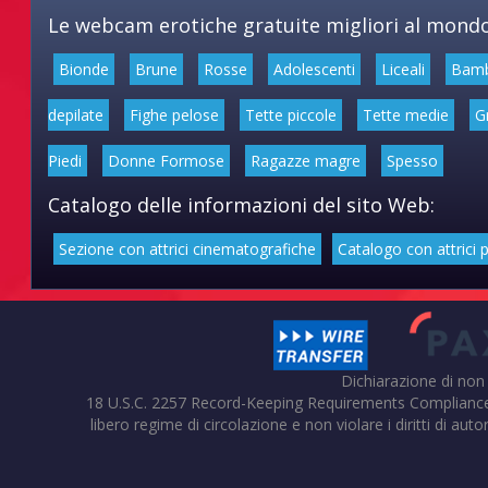
Le webcam erotiche gratuite migliori al mondo
Bionde
Brune
Rosse
Adolescenti
Liceali
Bam
depilate
Fighe pelose
Tette piccole
Tette medie
G
Piedi
Donne Formose
Ragazze magre
Spesso
Catalogo delle informazioni del sito Web:
Sezione con attrici cinematografiche
Catalogo con attrici 
Dichiarazione di non
18 U.S.C. 2257 Record-Keeping Requirements Compliance Stat
libero regime di circolazione e non violare i diritti di auto