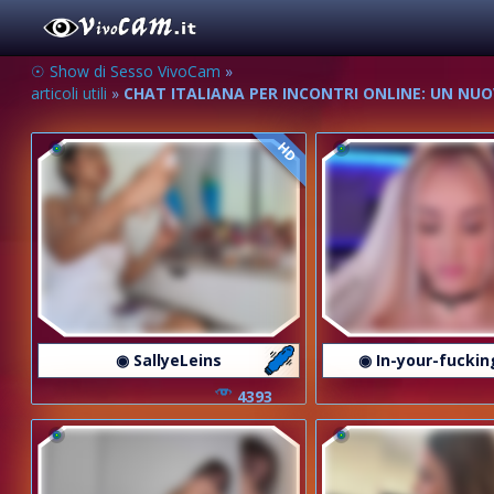
☉ Show di Sesso VivoCam
»
articoli utili
»
CHAT ITALIANA PER INCONTRI ONLINE: UN NU
HD
◉ SallyeLeins
◉ In-your-fucki
4393