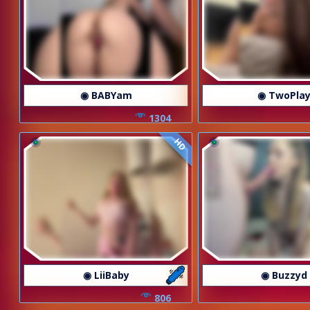
◉ BABYam
◉ TwoPla
1304
HD
◉ LiiBaby
◉ Buzzyd
806