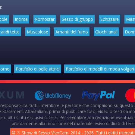
:
bole
Incinta
Pornostar
Sesso di gruppo
Schizzare
Mas
randi tette
Muscolose
Amanti del fumo
Giochi anali
Donn
porno
Portfolio di belle attrici
Portfolio di modelli di moda volgari
 responsabilità: tutti i membri e le persone che compaiono su questo
ement. Affaritaliani, prima di pubblicare foto, video o testi da inter
re o altri diritti esclusivi di terzi. Per segnalare alla redazione eventua
prontamente alla rimozione del materiale lesivo di diritti di terzi
© ☉ Show di Sesso VivoCam. 2014 - 2026. Tutti i diritti riservati