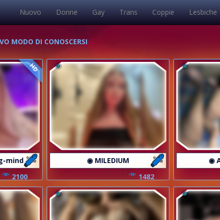
Nuovo
Donne
Gay
Trans
Coppie
Lesbiche
OVO MODO DI CONOSCERSI
HD
ng-mind
◉ MILEDIUM
◉ 
2100
1482