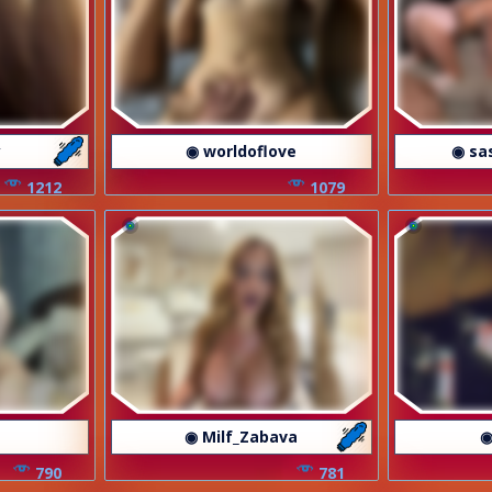
y
◉ worldoflove
◉ sa
1212
1079
◉ Milf_Zabava
◉
790
781