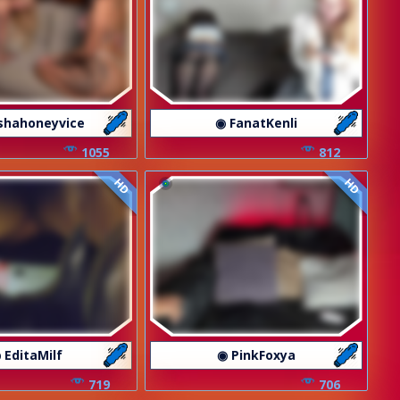
shahoneyvice
◉ FanatKenli
1055
812
HD
HD
 EditaMilf
◉ PinkFoxya
719
706