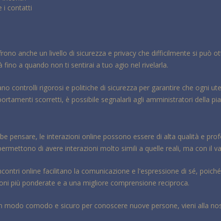
 i contatti
frono anche un livello di sicurezza e privacy che difficilmente si può ott
tà fino a quando non ti sentirai a tuo agio nel rivelarla.
 controlli rigorosi e politiche di sicurezza per garantire che ogni ut
rtamenti scorretti, è possibile segnalarli agli amministratori della pi
e pensare, le interazioni online possono essere di alta qualità e profo
ettono di avere interazioni molto simili a quelle reali, ma con il va
incontri online facilitano la comunicazione e l'espressione di sé, poich
ioni più ponderate e a una migliore comprensione reciproca.
un modo comodo e sicuro per conoscere nuove persone, vieni alla nos