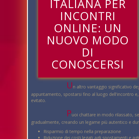
ITALIANA PER
INCONTRI
ONLINE: UN
NUOVO MODO
DI
CONOSCERSI
U
n altro vantaggio significativo d
appuntamento, spostarsi fino al luogo dell'incontro e,
evitato.
P
uoi chattare in modo rilassato, s
gradualmente, creando un legame più autentico e duratu
Risparmio di tempo nella preparazione
Riduzione dei costi legati agli spostamenti e agli