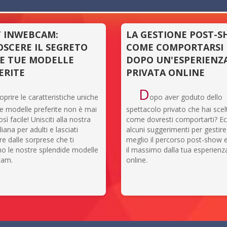
 INWEBCAM:
LA GESTIONE POST-S
SCERE IL SEGRETO
COME COMPORTARSI
E TUE MODELLE
DOPO UN'ESPERIENZ
ERITE
PRIVATA ONLINE
D
oprire le caratteristiche uniche
opo aver goduto dello
ue modelle preferite non è mai
spettacolo privato che hai scel
sì facile! Unisciti alla nostra
come dovresti comportarti? E
liana per adulti e lasciati
alcuni suggerimenti per gestire
re dalle sorprese che ti
meglio il percorso post-show e
no le nostre splendide modelle
il massimo dalla tua esperienz
cam.
online.