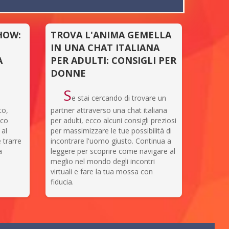
HOW:
TROVA L'ANIMA GEMELLA
IN UNA CHAT ITALIANA
A
PER ADULTI: CONSIGLI PER
DONNE
S
e stai cercando di trovare un
to,
partner attraverso una chat italiana
cco
per adulti, ecco alcuni consigli preziosi
 al
per massimizzare le tue possibilità di
 trarre
incontrare l'uomo giusto. Continua a
a
leggere per scoprire come navigare al
meglio nel mondo degli incontri
virtuali e fare la tua mossa con
fiducia.