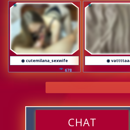
◉ cutemilana_sexwife
◉ vattttaa
678
CHAT