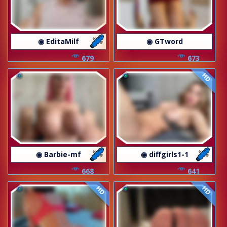
◉ EditaMilf
◉ GTword
679
673
HD
◉ Barbie-mf
◉ diffgirls1-1
668
641
HD
HD