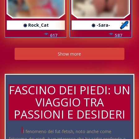
◉ Rock_Cat
◉ -Sara-
617
587
Show more
FASCINO DEI PIEDI: UN
VIAGGIO TRA
PASSIONI E DESIDERI
I
l fenomeno del fut-fetish, noto anche come
feticismo dei piedi, è un interesse che ha radici profonde e