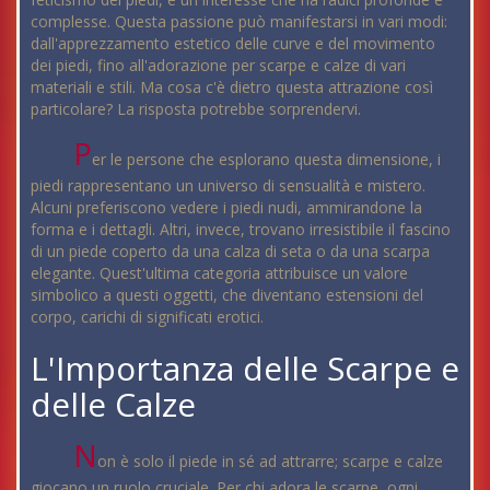
complesse. Questa passione può manifestarsi in vari modi:
dall'apprezzamento estetico delle curve e del movimento
dei piedi, fino all'adorazione per scarpe e calze di vari
materiali e stili. Ma cosa c'è dietro questa attrazione così
particolare? La risposta potrebbe sorprendervi.
P
er le persone che esplorano questa dimensione, i
piedi rappresentano un universo di sensualità e mistero.
Alcuni preferiscono vedere i piedi nudi, ammirandone la
forma e i dettagli. Altri, invece, trovano irresistibile il fascino
di un piede coperto da una calza di seta o da una scarpa
elegante. Quest'ultima categoria attribuisce un valore
simbolico a questi oggetti, che diventano estensioni del
corpo, carichi di significati erotici.
L'Importanza delle Scarpe e
delle Calze
N
on è solo il piede in sé ad attrarre; scarpe e calze
giocano un ruolo cruciale. Per chi adora le scarpe, ogni