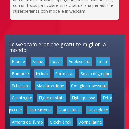
con un focus particolare sulla chat italiana per adulti e
sull’esperienza con modelle in webcam.
Le webcam erotiche gratuite migliori al
mondo:
Bionde
Brune
Rosse
Adolescenti
Liceali
Bambole
Incinta
Pornostar
Sesso di gruppo
Schizzare
Masturbazione
Con giochi sessuali
Casalinghe
Fighe depilate
Fighe pelose
Tette
piccole
Tette medie
Grandi tette
Muscolose
Amanti del fumo
Giochi anali
Donne latine