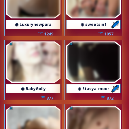
◉ Luxurynewpara
◉ sweetsin1
1249
1057
◉ BabyGolly
◉ Stasya-moor
877
872