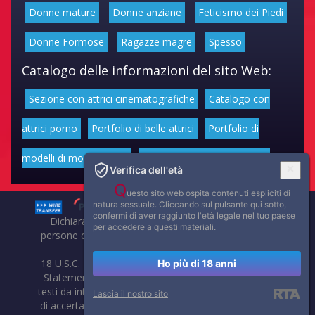
Donne mature
Donne anziane
Feticismo dei Piedi
Donne Formose
Ragazze magre
Spesso
Catalogo delle informazioni del sito Web:
Sezione con attrici cinematografiche
Catalogo con
attrici porno
Portfolio di belle attrici
Portfolio di
modelli di moda volgari
Affascinanti star dello sport
Verifica dell'età
Q
uesto sito web ospita contenuti espliciti di
natura sessuale. Cliccando sul pulsante qui sotto,
confermi di aver raggiunto l'età legale nel tuo paese
Dichiarazione di non responsabilità: tutti i membri e le
per accedere a questi materiali.
persone che compaiono su questo sito hanno almeno 18
anni.
18 U.S.C. 2257 Record-Keeping Requirements Compliance
Ho più di 18 anni
Statement. Affaritaliani, prima di pubblicare foto, video o
testi da internet, compie tutte le opportune verifiche al fine
Lascia il nostro sito
di accertarne il libero regime di circolazione e non violare i