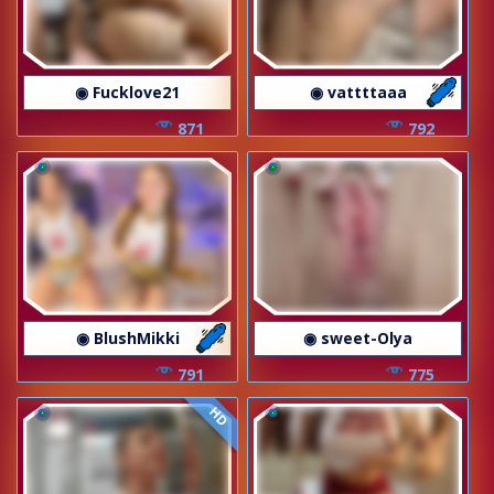
◉ Fucklove21
◉ vattttaaa
871
792
◉ BlushMikki
◉ sweet-Olya
791
775
HD