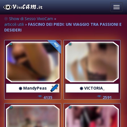
Toggl
navig
☉ Show di Sesso VivoCam
»
articoli utili
»
FASCINO DEI PIEDI: UN VIAGGIO TRA PASSIONI E
DESIDERI
HD
◉ MandyPeas
◉ VICTORIA_
4135
2591