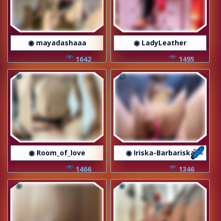
◉ mayadashaaa
◉ LadyLeather
1642
1495
◉ Room_of_love
◉ Iriska-Barbariska
1466
1346