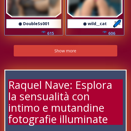
◉ DoubleSs001
◉ wild__cat
615
606
Show more
Raquel Nave: Esplora
la sensualità con
intimo e mutandine
fotografie illuminate