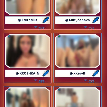
◉ EditaMilf
◉ Milf_Zabava
697
692
◉ KROSHKA_N
◉ xKeryB
689
659