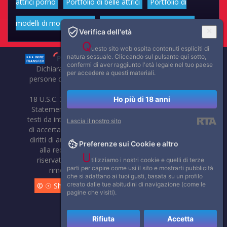
attrici porno
Portfolio di belle attrici
Portfolio di
modelli di moda volgari
Affascinanti star dello sport
Verifica dell'età
Q
uesto sito web ospita contenuti espliciti di
natura sessuale. Cliccando sul pulsante qui sotto,
confermi di aver raggiunto l'età legale nel tuo paese
Dichiarazione di non responsabilità: tutti i membri e le
per accedere a questi materiali.
persone che compaiono su questo sito hanno almeno 18
anni.
18 U.S.C. 2257 Record-Keeping Requirements Compliance
Ho più di 18 anni
Statement. Affaritaliani, prima di pubblicare foto, video o
testi da internet, compie tutte le opportune verifiche al fine
Lascia il nostro sito
di accertarne il libero regime di circolazione e non violare i
diritti di autore o altri diritti esclusivi di terzi. Per segnalare
Preferenze sui Cookie e altro
alla redazione eventuali errori nell'uso del materiale
U
riservato, scriveteci: provvederemo prontamente alla
tilizziamo i nostri cookie e quelli di terze
parti per capire come usi il sito e mostrarti pubblicità
rimozione del materiale lesivo di diritti di terzi.
che si adattano ai tuoi gusti, basata su un profilo
creato dalle tue abitudini di navigazione (come le
© ☉ Show di Sesso VivoCam. 2014 - 2026. Tutti i diritti
pagine che visiti).
riservati.
Rifiuta
Accetta