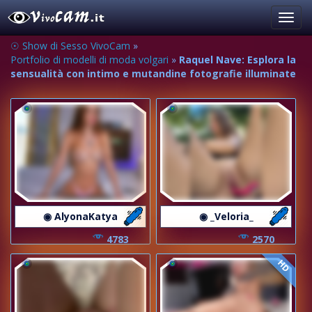
Toggl
navig
☉ Show di Sesso VivoCam
»
Portfolio di modelli di moda volgari
»
Raquel Nave: Esplora la
sensualità con intimo e mutandine fotografie illuminate
◉ AlyonaKatya
◉ _Veloria_
4783
2570
HD