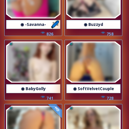
◉ -Savanna-
◉ Buzzyd
826
758
◉ BabyGolly
◉ SoftVelvetCouple
741
728
HD