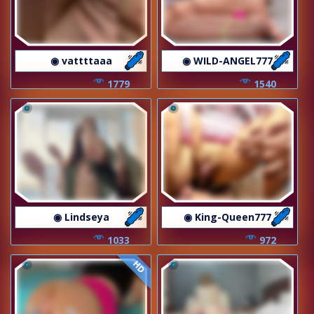
◉ vattttaaa
◉ WILD-ANGEL777
1779
1540
◉ Lindseya
◉ King-Queen777
1033
972
HD