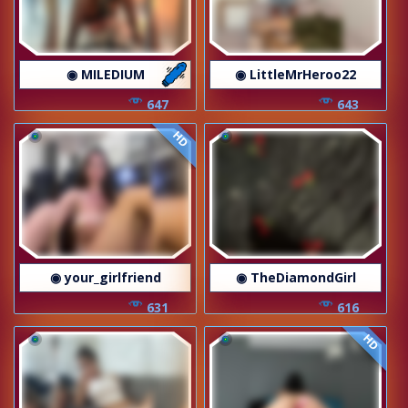
◉ MILEDIUM
◉ LittleMrHeroo22
647
643
HD
◉ your_girlfriend
◉ TheDiamondGirl
631
616
HD