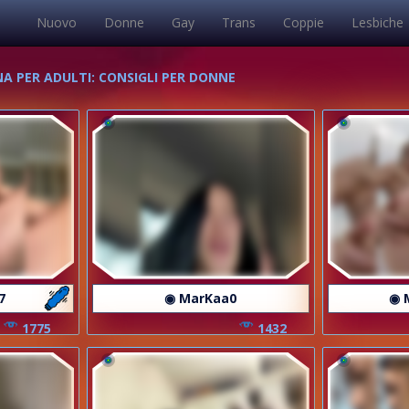
Nuovo
Donne
Gay
Trans
Coppie
Lesbiche
A PER ADULTI: CONSIGLI PER DONNE
7
◉ MarKaa0
◉ 
1775
1432