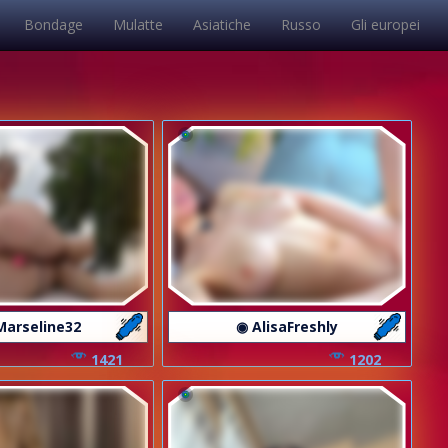
Bondage
Mulatte
Asiatiche
Russo
Gli europei
Marseline32
◉ AlisaFreshly
1421
1202