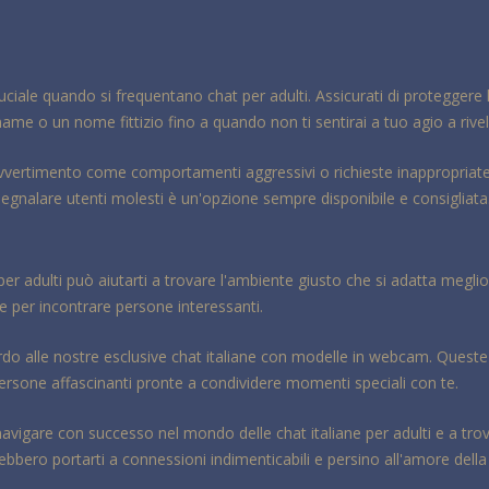
uciale quando si frequentano chat per adulti. Assicurati di proteggere 
me o un nome fittizio fino a quando non ti sentirai a tuo agio a rivela
 avvertimento come comportamenti aggressivi o richieste inappropriate
 segnalare utenti molesti è un'opzione sempre disponibile e consigliata
per adulti può aiutarti a trovare l'ambiente giusto che si adatta megl
se per incontrare persone interessanti.
do alle nostre esclusive chat italiane con modelle in webcam. Quest
 persone affascinanti pronte a condividere momenti speciali con te.
a navigare con successo nel mondo delle chat italiane per adulti e a tro
bbero portarti a connessioni indimenticabili e persino all'amore della 