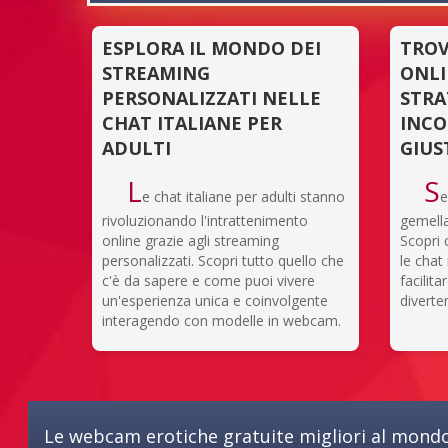
ESPLORA IL MONDO DEI
TROV
STREAMING
ONLI
PERSONALIZZATI NELLE
STRA
CHAT ITALIANE PER
INCO
ADULTI
GIUS
L
S
e chat italiane per adulti stanno
e
rivoluzionando l'intrattenimento
gemella
online grazie agli streaming
Scopri
personalizzati. Scopri tutto quello che
le chat
c'è da sapere e come puoi vivere
facilit
un'esperienza unica e coinvolgente
diverte
interagendo con modelle in webcam.
Le webcam erotiche gratuite migliori al mondo