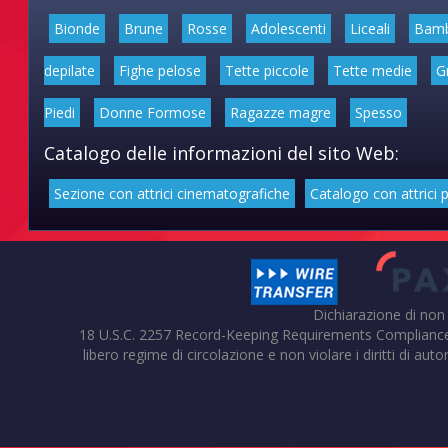
Bionde
Brune
Rosse
Adolescenti
Liceali
Bam
depilate
Fighe pelose
Tette piccole
Tette medie
G
Piedi
Donne Formose
Ragazze magre
Spesso
Catalogo delle informazioni del sito Web:
Sezione con attrici cinematografiche
Catalogo con attrici 
Dichiarazione di non
18 U.S.C. 2257 Record-Keeping Requirements Compliance Stat
libero regime di circolazione e non violare i diritti di auto