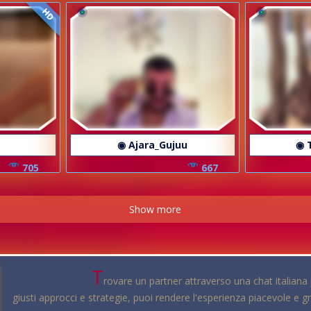
HD
◉ Ajara_Gujuu
◉ 
705
667
Show more
T
rovare un partner attraverso una chat italian
giusti approcci e strategie, puoi rendere l'esperienza piacevole e gr