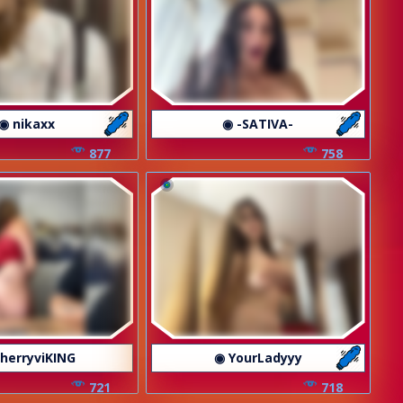
◉ nikaxx
◉ -SATIVA-
877
758
herryviKING
◉ YourLadyyy
721
718