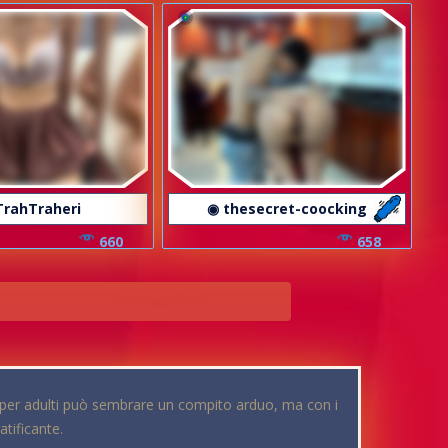
TrahTraheri
◉ thesecret-coocking
660
658
a per adulti può sembrare un compito arduo, ma con i
atificante.