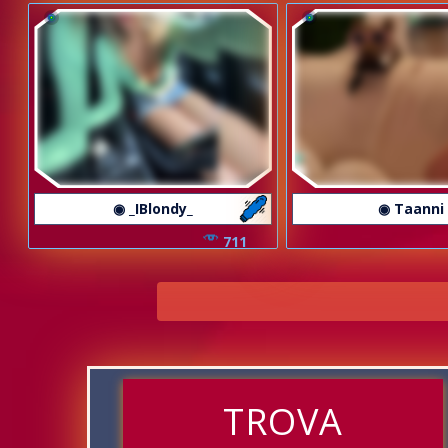
◉ _IBlondy_
◉ Taanni
711
TROVA