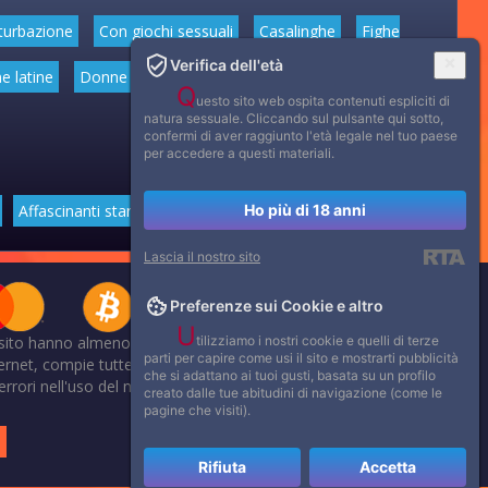
turbazione
Con giochi sessuali
Casalinghe
Fighe
Verifica dell'età
e latine
Donne mature
Donne anziane
Feticismo dei
Q
uesto sito web ospita contenuti espliciti di
natura sessuale. Cliccando sul pulsante qui sotto,
confermi di aver raggiunto l'età legale nel tuo paese
per accedere a questi materiali.
Ho più di 18 anni
Affascinanti star dello sport
Lascia il nostro sito
Preferenze sui Cookie e altro
U
tilizziamo i nostri cookie e quelli di terze
 sito hanno almeno 18 anni.
parti per capire come usi il sito e mostrarti pubblicità
net, compie tutte le opportune verifiche al fine di accertarne il
che si adattano ai tuoi gusti, basata su un profilo
li errori nell'uso del materiale riservato, scriveteci: provvederemo
creato dalle tue abitudini di navigazione (come le
.
pagine che visiti).
.
Rifiuta
Accetta