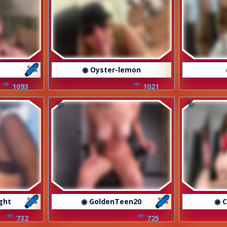
◉ Oyster-lemon
1093
1021
ght
◉ GoldenTeen20
◉ C
732
725