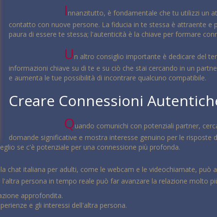
I
nnanzitutto, è fondamentale che tu utilizzi un 
contatto con nuove persone. La fiducia in te stessa è attraente e
paura di essere te stessa; l'autenticità è la chiave per formare con
U
n altro consiglio importante è dedicare del te
informazioni chiave su di te e su ciò che stai cercando in un partne
e aumenta le tue possibilità di incontrare qualcuno compatibile.
Creare Connessioni Autentich
Q
uando comunichi con potenziali partner, cerca d
domande significative e mostra interesse genuino per le risposte d
eglio se c'è potenziale per una connessione più profonda.
 dalla chat italiana per adulti, come le webcam e le videochiamate, pu
 l'altra persona in tempo reale può far avanzare la relazione molto pi
zione approfondita.
rienze e gli interessi dell'altra persona.