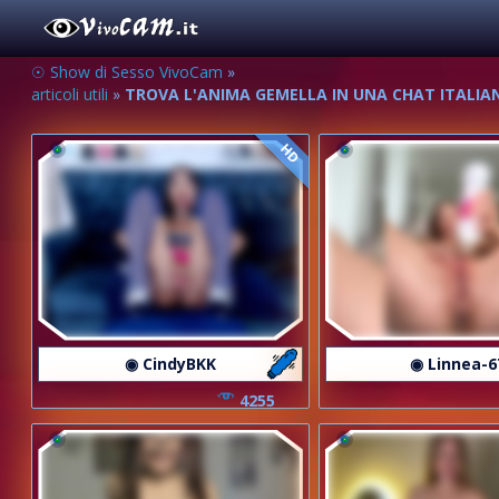
☉ Show di Sesso VivoCam
»
articoli utili
»
TROVA L'ANIMA GEMELLA IN UNA CHAT ITALIAN
HD
◉ CindyBKK
◉ Linnea-6
4255