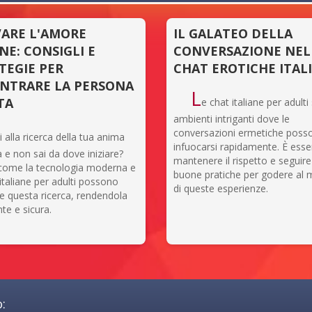
ARE L'AMORE
IL GALATEO DELLA
NE: CONSIGLI E
CONVERSAZIONE NEL
TEGIE PER
CHAT EROTICHE ITAL
NTRARE LA PERSONA
L
TA
e chat italiane per adult
ambienti intriganti dove le
conversazioni ermetiche poss
i alla ricerca della tua anima
infuocarsi rapidamente. È esse
 e non sai da dove iniziare?
mantenere il rispetto e seguir
 come la tecnologia moderna e
buone pratiche per godere al 
 italiane per adulti possono
di queste esperienze.
are questa ricerca, rendendola
nte e sicura.
: