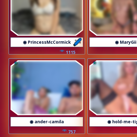
◉ PrincessMcCormick
◉ MaryGii
1115
◉ ander-camila
◉ hold-me-ti
757