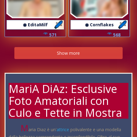
◉ EditaMilf
◉ Cornflakes
571
568
Show more
MariA DiAz: Esclusive
Foto Amatoriali con
Culo e Tette in Mostra
M
aria Diaz è un'
attrice
polivalente e una modella
dalla bellezza sorprendente e inconfondibile. Oltre al suo