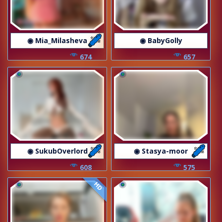
◉ Mia_Milasheva
◉ BabyGolly
674
657
◉ SukubOverlord
◉ Stasya-moor
608
575
HD