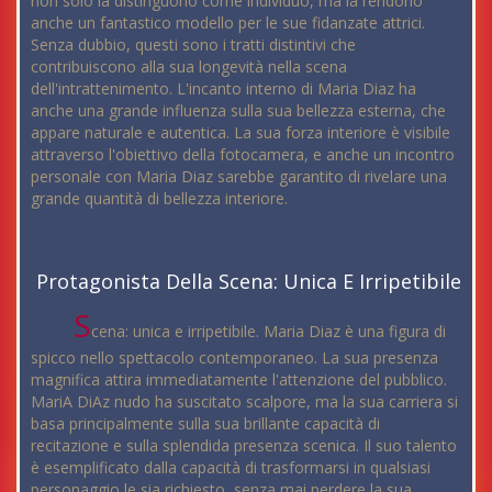
non solo la distinguono come individuo, ma la rendono
anche un fantastico modello per le sue fidanzate attrici.
Senza dubbio, questi sono i tratti distintivi che
contribuiscono alla sua longevità nella scena
dell'intrattenimento. L'incanto interno di Maria Diaz ha
anche una grande influenza sulla sua bellezza esterna, che
appare naturale e autentica. La sua forza interiore è visibile
attraverso l'obiettivo della fotocamera, e anche un incontro
personale con Maria Diaz sarebbe garantito di rivelare una
grande quantità di bellezza interiore.
Protagonista Della Scena: Unica E Irripetibile
S
cena: unica e irripetibile. Maria Diaz è una figura di
spicco nello spettacolo contemporaneo. La sua presenza
magnifica attira immediatamente l'attenzione del pubblico.
MariA DiAz nudo ha suscitato scalpore, ma la sua carriera si
basa principalmente sulla sua brillante capacità di
recitazione e sulla splendida presenza scenica. Il suo talento
è esemplificato dalla capacità di trasformarsi in qualsiasi
personaggio le sia richiesto, senza mai perdere la sua