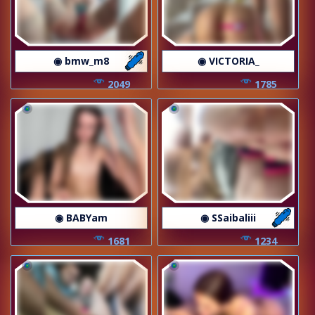
◉ bmw_m8
◉ VICTORIA_
2049
1785
◉ BABYam
◉ SSaibaliii
1681
1234