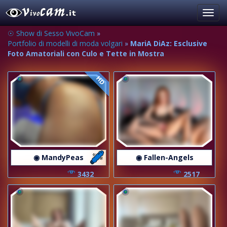
Toggl
navig
☉ Show di Sesso VivoCam
»
Portfolio di modelli di moda volgari
»
MariA DiAz: Esclusive
Foto Amatoriali con Culo e Tette in Mostra
HD
◉ MandyPeas
◉ Fallen-Angels
3432
2517