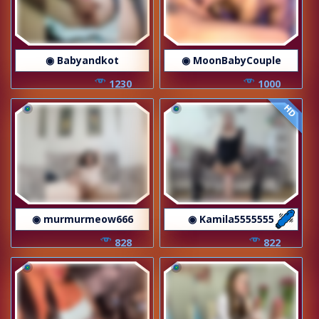
◉ Babyandkot
◉ MoonBabyCouple
1230
1000
HD
◉ murmurmeow666
◉ Kamila5555555
828
822