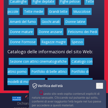
Casalinghe
Fighe depilate
Fighe pelose
Tette
piccole
Tette medie
Grandi tette
Muscolose
Amanti del fumo
Giochi anali
Donne latine
Donne mature
Donne anziane
Feticismo dei Piedi
Donne Formose
Ragazze magre
Spesso
Catalogo delle informazioni del sito Web:
Sezione con attrici cinematografiche
Catalogo con
attrici porno
Portfolio di belle attrici
Portfolio di
modelli di moda volgari
Affascinanti star dello sport
Verifica dell'età
Q
uesto sito web ospita contenuti espliciti di
natura sessuale. Cliccando sul pulsante qui sotto,
confermi di aver raggiunto l'età legale nel tuo paese
Dichiarazione di non responsabilità: tutti i membri e le
per accedere a questi materiali.