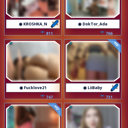
◉ KROSHKA_N
◉ DokTor_Ada
811
766
HD
◉ Fucklove21
◉ LiiBaby
747
731
HD