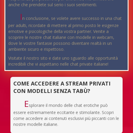
anche che prendete sul serio i suoi sentimenti.
I
n conclusione, se volete avere successo in una chat
per adulti, ricordate di mettere al primo posto le esigenze
emotive e psicologiche della vostra partner. Venite a
scoprire le nostre chat italiane con modelle in webcam,
dove le vostre fantasie possono diventare realtà in un
ambiente sicuro e rispettoso.
Visitate il nostro sito e date uno sguardo alle opportunità
incredibili che vi aspettano nelle chat private italiane!
COME ACCEDERE A STREAM PRIVATI
CON MODELLI SENZA TABÙ?
E
splorare il mondo delle chat erotiche può
essere estremamente eccitante e stimolante. Scopri
come accedere ai contenuti esclusivi più piccanti con le
nostre modelle italiane.