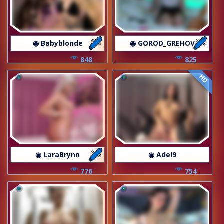
◉ Babyblonde
◉ GOROD_GREHOV
848
825
HD
◉ LaraBrynn
◉ Adel9
776
754