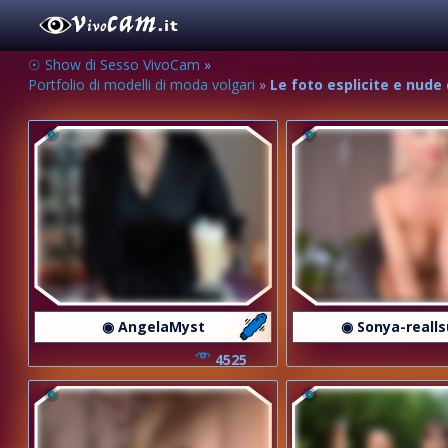
☉ Show di Sesso VivoCam
»
Portfolio di modelli di moda volgari
»
Le foto esplicite e nude
◉ AngelaMyst
◉ Sonya-reall
4525