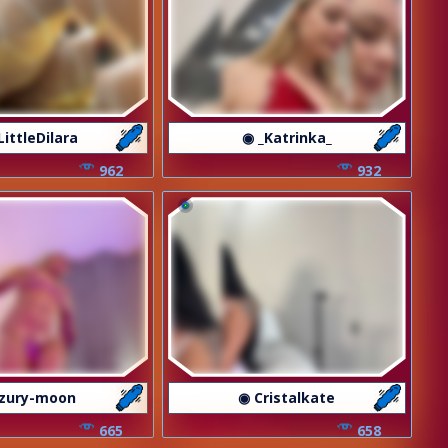
LittleDilara
◉ _Katrinka_
962
932
zury-moon
◉ Cristalkate
665
658