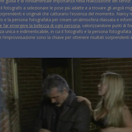
 guida è di fondamentale importanza nella realizzazione dei servizi
fotografo a selezionare le pose più adatte e a trovare gli angoli miglio
orprendenti e originali che catturano l'essenza del momento. Nancy non
afo e la persona fotografata per creare un'atmosfera rilassata e infor
 far emergere la bellezza di ogni persona
, valorizzandone punti di f
a unica e indimenticabile, in cui il fotografo e la persona fotografata si
 e l'improvvisazione sono la chiave per ottenere risultati sorprendenti 