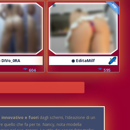
HD
 DIVo_0RA
◉ EditaMilf
604
595
o innovativo e fuori
dagli schemi, l'ideazione di un
 quello che fa per te. Nancy, nota modella