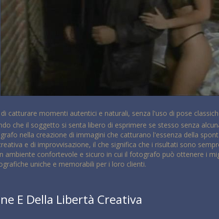
 di catturare momenti autentici e naturali, senza l'uso di pose classic
ndo che il soggetto si senta libero di esprimere se stesso senza alcu
grafo nella creazione di immagini che catturano l'essenza della sponta
reativa e di improvvisazione, il che significa che i risultati sono sempr
mbiente confortevole e sicuro in cui il fotografo può ottenere i migl
rafiche uniche e memorabili per i loro clienti.
ne E Della Libertà Creativa