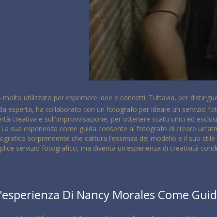
molto utilizzato per esprimere idee e concetti. Tuttavia, per disting
 esperta, ha collaborato con un fotografo per ideare un servizio fotog
rtà creativa e sull'improvvisazione, per ottenere scatti unici ed esclus
. La sua esperienza come guida consente al fotografo di creare un'atm
o fotografico sorprendente che cattura l'essenza del modello e il suo st
lice servizio fotografico, ma diventa un'esperienza di creatività condi
'esperienza Di Nancy Morales Come Gui