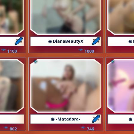
◉ DianaBeautyX
◉ 
1100
1000
◉ -Matadora-
◉ 
802
746