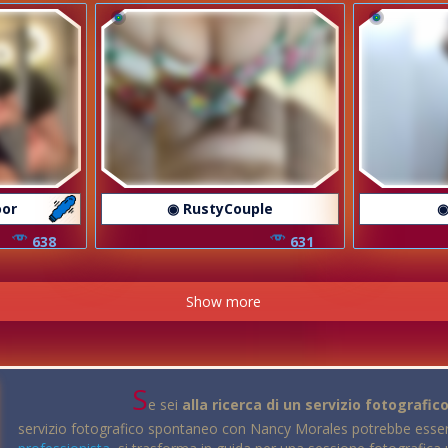
oor
◉ RustyCouple
◉
638
631
Show more
S
e sei
alla ricerca di un servizio fotografic
servizio fotografico spontaneo con Nancy Morales potrebbe essere