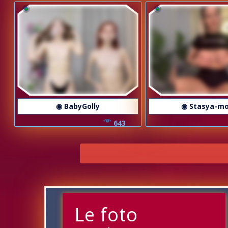
◉ BabyGolly
◉ Stasya-m
643
Le foto