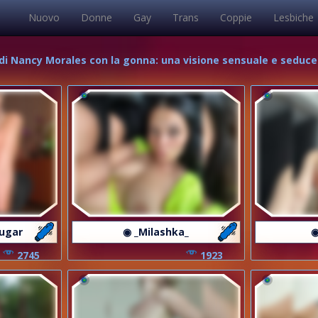
Nuovo
Donne
Gay
Trans
Coppie
Lesbiche
 di Nancy Morales con la gonna: una visione sensuale e seduce
sugar
◉ _Milashka_
◉
2745
1923