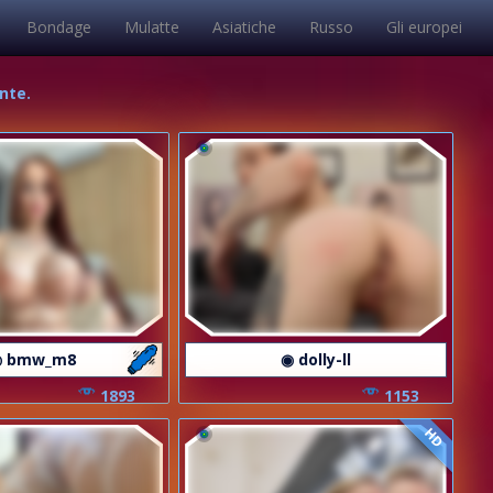
Bondage
Mulatte
Asiatiche
Russo
Gli europei
nte.
 bmw_m8
◉ dolly-ll
1893
1153
HD