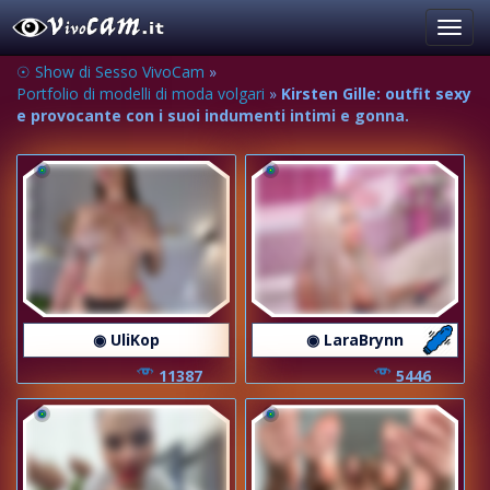
Toggl
navig
☉ Show di Sesso VivoCam
»
Portfolio di modelli di moda volgari
»
Kirsten Gille: outfit sexy
e provocante con i suoi indumenti intimi e gonna.
◉ UliKop
◉ LaraBrynn
11387
5446