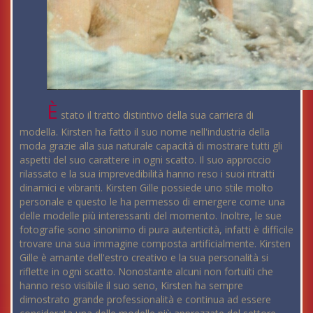
È
stato il tratto distintivo della sua carriera di
modella. Kirsten ha fatto il suo nome nell'industria della
moda grazie alla sua naturale capacità di mostrare tutti gli
aspetti del suo carattere in ogni scatto. Il suo approccio
rilassato e la sua imprevedibilità hanno reso i suoi ritratti
dinamici e vibranti. Kirsten Gille possiede uno stile molto
personale e questo le ha permesso di emergere come una
delle modelle più interessanti del momento. Inoltre, le sue
fotografie sono sinonimo di pura autenticità, infatti è difficile
trovare una sua immagine composta artificialmente. Kirsten
Gille è amante dell'estro creativo e la sua personalità si
riflette in ogni scatto. Nonostante alcuni non fortuiti che
hanno reso visibile il suo seno, Kirsten ha sempre
dimostrato grande professionalità e continua ad essere