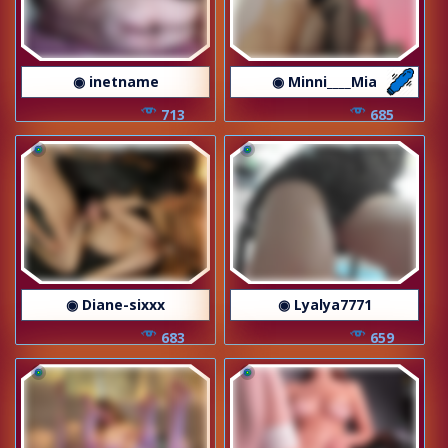
◉ inetname
◉ Minni____Mia
713
685
◉ Diane-sixxx
◉ Lyalya7771
683
659