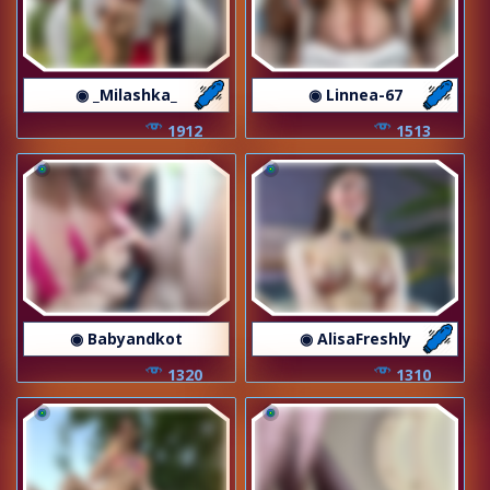
◉ _Milashka_
◉ Linnea-67
1912
1513
◉ Babyandkot
◉ AlisaFreshly
1320
1310