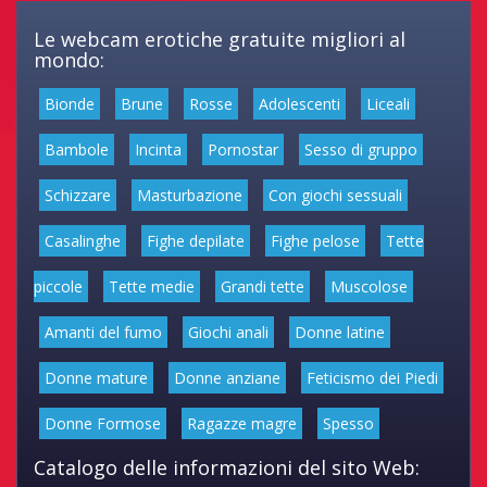
Le webcam erotiche gratuite migliori al
mondo:
Bionde
Brune
Rosse
Adolescenti
Liceali
Bambole
Incinta
Pornostar
Sesso di gruppo
Schizzare
Masturbazione
Con giochi sessuali
Casalinghe
Fighe depilate
Fighe pelose
Tette
piccole
Tette medie
Grandi tette
Muscolose
Amanti del fumo
Giochi anali
Donne latine
Donne mature
Donne anziane
Feticismo dei Piedi
Donne Formose
Ragazze magre
Spesso
Catalogo delle informazioni del sito Web: