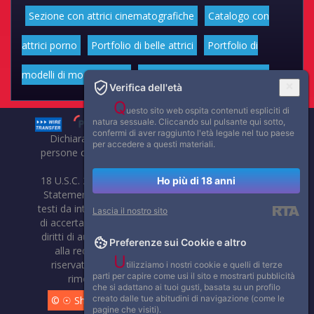
Sezione con attrici cinematografiche
Catalogo con
attrici porno
Portfolio di belle attrici
Portfolio di
modelli di moda volgari
Affascinanti star dello sport
Verifica dell'età
Q
uesto sito web ospita contenuti espliciti di
natura sessuale. Cliccando sul pulsante qui sotto,
confermi di aver raggiunto l'età legale nel tuo paese
Dichiarazione di non responsabilità: tutti i membri e le
per accedere a questi materiali.
persone che compaiono su questo sito hanno almeno 18
anni.
18 U.S.C. 2257 Record-Keeping Requirements Compliance
Ho più di 18 anni
Statement. Affaritaliani, prima di pubblicare foto, video o
testi da internet, compie tutte le opportune verifiche al fine
Lascia il nostro sito
di accertarne il libero regime di circolazione e non violare i
diritti di autore o altri diritti esclusivi di terzi. Per segnalare
Preferenze sui Cookie e altro
alla redazione eventuali errori nell'uso del materiale
U
riservato, scriveteci: provvederemo prontamente alla
tilizziamo i nostri cookie e quelli di terze
parti per capire come usi il sito e mostrarti pubblicità
rimozione del materiale lesivo di diritti di terzi.
che si adattano ai tuoi gusti, basata su un profilo
creato dalle tue abitudini di navigazione (come le
© ☉ Show di Sesso VivoCam. 2014 - 2026. Tutti i diritti
pagine che visiti).