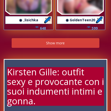
◉ _lisichka
◉ GoldenTeen20
648
599
Show more
Kirsten Gille: outfit
sexy e provocante con i
suoi indumenti intimi e
gonna.