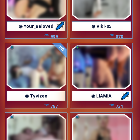
◉ Your_Beloved
◉ Viki-05
939
870
HD
◉ Tyvizex
◉ LIAMIA
787
731