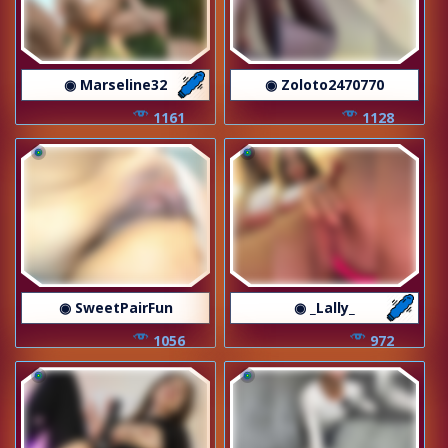
◉ Marseline32
◉ Zoloto2470770
1161
1128
◉ SweetPairFun
◉ _Lally_
1056
972