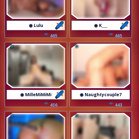
◉ Lulu
◉ K___
465
465
◉ MilleMiMiMi
◉ Naughtycouple7
456
443