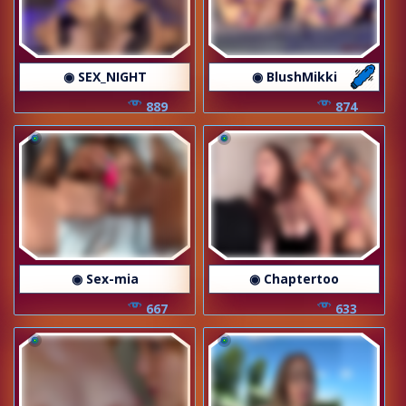
◉ SEX_NIGHT
◉ BlushMikki
889
874
◉ Sex-mia
◉ Chaptertoo
667
633