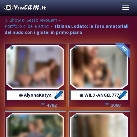
Toggl
navig
☉ Show di Sesso VivoCam
»
Portfolio di belle attrici
»
Tiziana Lodato: le foto amatoriali
del nudo con i glutei in primo piano
HD
◉ AlyonaKatya
◉ WILD-ANGEL777
4782
2060