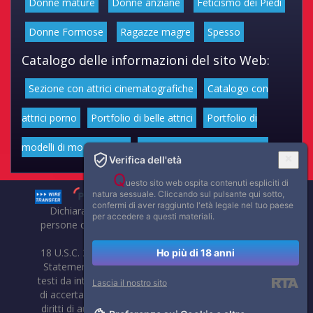
Donne mature
Donne anziane
Feticismo dei Piedi
Donne Formose
Ragazze magre
Spesso
Catalogo delle informazioni del sito Web:
Sezione con attrici cinematografiche
Catalogo con
attrici porno
Portfolio di belle attrici
Portfolio di
modelli di moda volgari
Affascinanti star dello sport
Verifica dell'età
Q
uesto sito web ospita contenuti espliciti di
natura sessuale. Cliccando sul pulsante qui sotto,
confermi di aver raggiunto l'età legale nel tuo paese
Dichiarazione di non responsabilità: tutti i membri e le
per accedere a questi materiali.
persone che compaiono su questo sito hanno almeno 18
anni.
18 U.S.C. 2257 Record-Keeping Requirements Compliance
Ho più di 18 anni
Statement. Affaritaliani, prima di pubblicare foto, video o
testi da internet, compie tutte le opportune verifiche al fine
Lascia il nostro sito
di accertarne il libero regime di circolazione e non violare i
diritti di autore o altri diritti esclusivi di terzi. Per segnalare