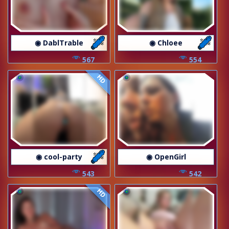
◉ DablTrable
◉ Chloee
567
554
HD
◉ cool-party
◉ OpenGirl
543
542
HD