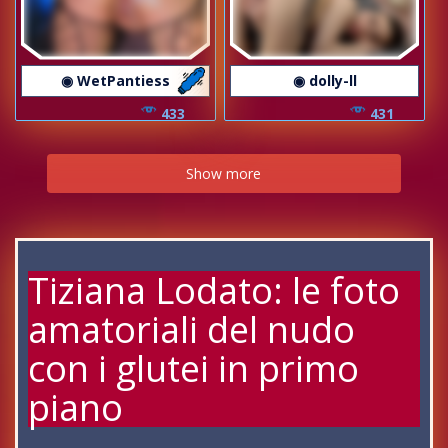
◉ WetPantiess
◉ dolly-ll
433
431
Show more
Tiziana Lodato: le foto
amatoriali del nudo
con i glutei in primo
piano