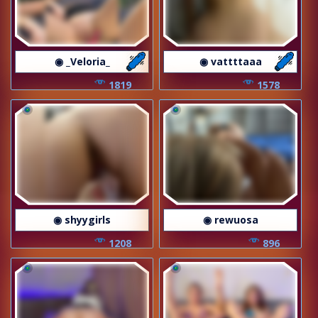
◉ _Veloria_
◉ vattttaaa
1819
1578
◉ shyygirls
◉ rewuosa
1208
896