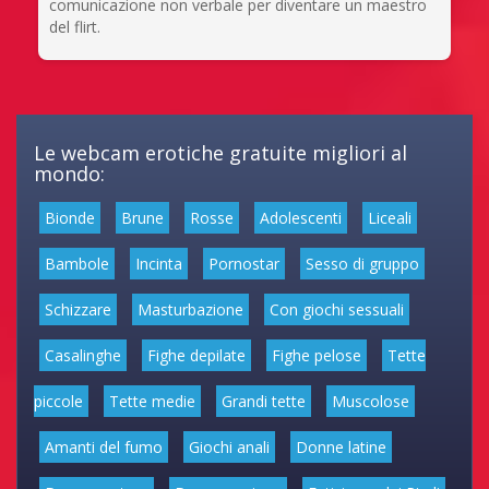
comunicazione non verbale per diventare un maestro
del flirt.
Le webcam erotiche gratuite migliori al
mondo:
Bionde
Brune
Rosse
Adolescenti
Liceali
Bambole
Incinta
Pornostar
Sesso di gruppo
Schizzare
Masturbazione
Con giochi sessuali
Casalinghe
Fighe depilate
Fighe pelose
Tette
piccole
Tette medie
Grandi tette
Muscolose
Amanti del fumo
Giochi anali
Donne latine