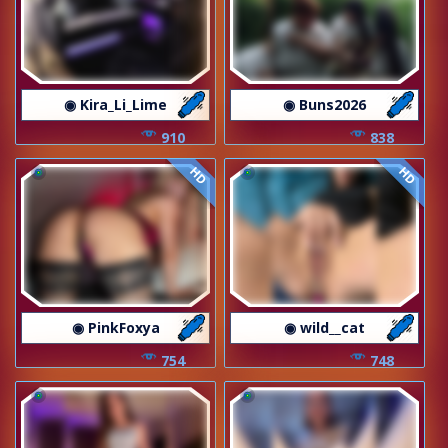
◉ Kira_Li_Lime
◉ Buns2026
910
838
HD
HD
◉ PinkFoxya
◉ wild__cat
754
748