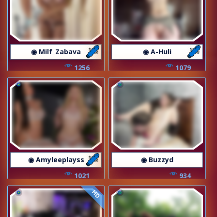
◉ Milf_Zabava
◉ A-Huli
1256
1079
◉ Amyleeplayss
◉ Buzzyd
1021
934
HD