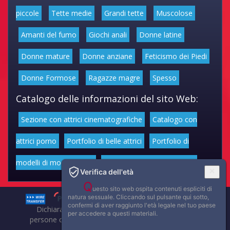
piccole
Tette medie
Grandi tette
Muscolose
Amanti del fumo
Giochi anali
Donne latine
Donne mature
Donne anziane
Feticismo dei Piedi
Donne Formose
Ragazze magre
Spesso
Catalogo delle informazioni del sito Web:
Sezione con attrici cinematografiche
Catalogo con
attrici porno
Portfolio di belle attrici
Portfolio di
modelli di moda volgari
Affascinanti star dello sport
Verifica dell'età
Q
uesto sito web ospita contenuti espliciti di
natura sessuale. Cliccando sul pulsante qui sotto,
confermi di aver raggiunto l'età legale nel tuo paese
Dichiarazione di non responsabilità: tutti i membri e le
per accedere a questi materiali.
persone che compaiono su questo sito hanno almeno 18
anni.