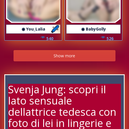
◉ You_Lalia
◉ BabyGolly
540
526
Show more
Svenja Jung: scopri il
lato sensuale
dellattrice tedesca con
foto di lei in lingerie e