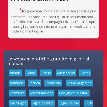
S
cegliere una donna per una serata speciale può
sembrare una sfida, ma con i giusti accorgimenti non
sarà difficile trovare l'accompagnatrice perfetta. Scopri
i consigli su come selezionare la partner ideale per una
notte indimenticabile.
Le webcam erotiche gratuite migliori al
mondo:
Bionde
Brune
Rosse
Adolescenti
Liceali
Bambole
Incinta
Pornostar
Sesso di gruppo
Schizzare
Masturbazione
Con giochi sessuali
Casalinghe
Fighe depilate
Fighe pelose
Tette