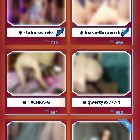
◉ -Saharochek-
◉ Iriska-Barbariska
710
669
◉ T0CHKA-G
◉ qwerty95777-1
661
658
HD