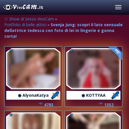
Toggl
navig
☉ Show di Sesso VivoCam
»
Portfolio di belle attrici
»
Svenja Jung: scopri il lato sensuale
dellattrice tedesca con foto di lei in lingerie e gonna
corta!
HD
◉ AlyonaKatya
◉ KOTTYAA
4783
1352