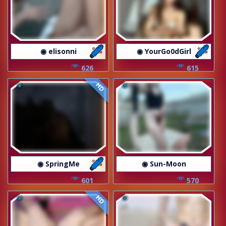
◉ elisonni
◉ YourGo0dGirl
626
615
HD
◉ SpringMe
◉ Sun-Moon
601
570
HD