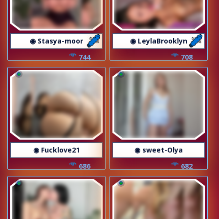
◉ Stasya-moor
◉ LeylaBrooklyn
744
708
◉ Fucklove21
◉ sweet-Olya
686
682