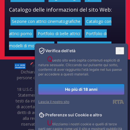
Catalogo delle informazioni del sito Web:
Sezione con attrici cinematografiche
Catalogo con
attrici porno
Portfolio di belle attrici
Portfolio di
modelli di moda volgari
Affascinanti star dello sport
Verifica dell'età
Q
uesto sito web ospita contenuti espliciti di
natura sessuale. Cliccando sul pulsante qui sotto,
confermi di aver raggiunto l'età legale nel tuo paese
Dichiarazione di non responsabilità: tutti i membri e le
per accedere a questi materiali.
persone che compaiono su questo sito hanno almeno 18
anni.
18 U.S.C. 2257 Record-Keeping Requirements Compliance
Ho più di 18 anni
Statement. Affaritaliani, prima di pubblicare foto, video o
testi da internet, compie tutte le opportune verifiche al fine
Lascia il nostro sito
di accertarne il libero regime di circolazione e non violare i
diritti di autore o altri diritti esclusivi di terzi. Per segnalare
Preferenze sui Cookie e altro
alla redazione eventuali errori nell'uso del materiale
U
riservato, scriveteci: provvederemo prontamente alla
tilizziamo i nostri cookie e quelli di terze
parti per capire come usi il sito e mostrarti pubblicità
rimozione del materiale lesivo di diritti di terzi.