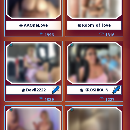
◉ AAOneLove
◉ Room_of_love
1996
1816
◉ Devil2222
◉ KROSHKA_N
1389
1227