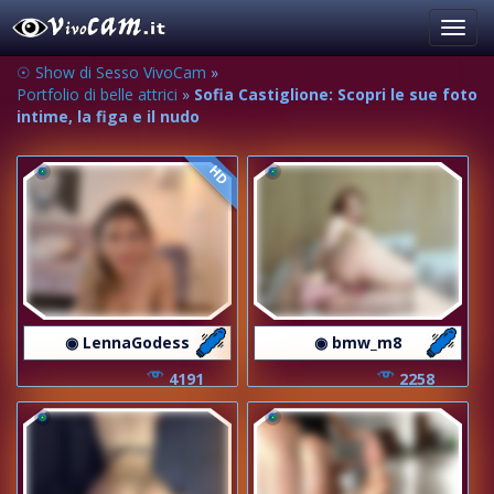
Toggl
navig
☉ Show di Sesso VivoCam
»
Portfolio di belle attrici
»
Sofia Castiglione: Scopri le sue foto
intime, la figa e il nudo
HD
◉ LennaGodess
◉ bmw_m8
4191
2258