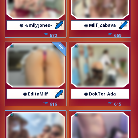
◉ -EmilyJones-
◉ Milf_Zabava
672
669
HD
◉ EditaMilf
◉ DokTor_Ada
616
615