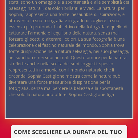
scatti sono un omaggio alla spontaneità e alla semplicità dei
paesaggi naturali, dai colori brillanti e vivaci. La natura, per
Sophia, rappresenta una fonte inesauribile di ispirazione, e
attraverso la sua fotografia è in grado di cogliere la sua
essenza più profonda. L'obiettivo della fotografa è quello di
catturare l'armonia e l'equilibrio della natura, senza mai
forzare gli scatti o alterare i colori. La sua fotografia è una
celebrazione del fascino naturale del mondo. Sophia trova
fonte di ispirazione nella natura selvaggia, nei suoi paesaggi,
nei suoi fiori e nei suoi animali. Questo amore per la natura
si riflette anche nella scelta dei suoi soggetti, spesso
rappresentati in armonia con il mondo naturale che li
circonda. Sophia Castiglione mostra come la natura può
diventare una fonte inesauribile di ispirazione per la
fotografia, senza mai perdere la bellezza e la spontaneità
che solo la natura può offrire. Sophia Castiglione figa
COME SCEGLIERE LA DURATA DEL TUO