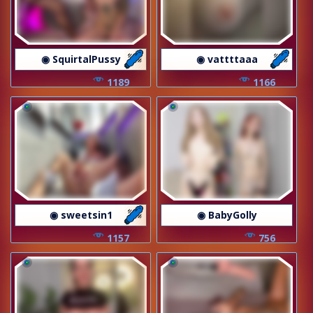
◉ SquirtalPussy
◉ vattttaaa
1189
1166
◉ sweetsin1
◉ BabyGolly
1157
756