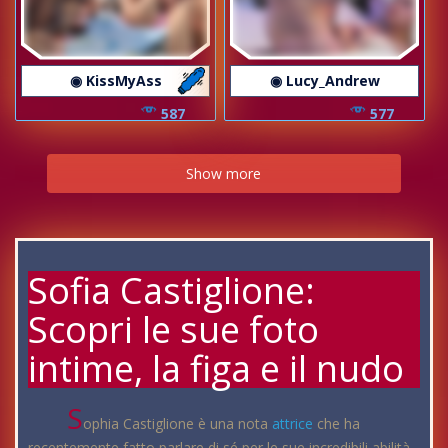
◉ KissMyAss
◉ Lucy_Andrew
587
577
Show more
Sofia Castiglione:
Scopri le sue foto
intime, la figa e il nudo
S
ophia Castiglione è una nota
attrice
che ha
recentemente fatto parlare di sé per le sue incredibili abilità