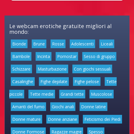
Le webcam erotiche gratuite migliori al
mondo:
Bionde
Brune
Rosse
Adolescenti
Liceali
Bambole
Incinta
Pornostar
Sesso di gruppo
Schizzare
Masturbazione
Con giochi sessuali
Casalinghe
Fighe depilate
Fighe pelose
Tette
piccole
Tette medie
Grandi tette
Muscolose
Amanti del fumo
Giochi anali
Donne latine
Donne mature
Donne anziane
Feticismo dei Piedi
Donne Formose
Ragazze magre
Spesso