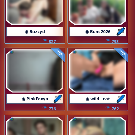
◉ Buzzyd
◉ Buns2026
827
793
HD
HD
◉ PinkFoxya
◉ wild__cat
776
762