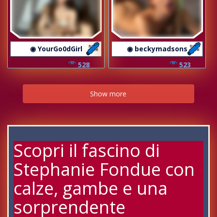
◉ YourGo0dGirl
◉ beckymadsons
528
523
Show more
Scopri il fascino di
Stephanie Fondue con
calze, gambe e una
sorprendente