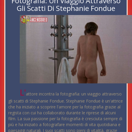
Fotografia: Un Viaggio Attraverso
Gli Scatti Di Stephanie Fondue
L'
attore incontra la fotografia: un viaggio attraverso
gli scatti di Stephanie Fondue. Stephanie Fondue è un'attrice
che ha iniziato a scoprire l'amore per la fotografia grazie al
regista con cui ha collaborato durante le riprese di alcuni
film. La sua passione per la fotografia è cresciuta sempre di
più e ha iniziato a fotografare momenti di vita quotidiana e
paesaggi naturali.
I suoi scatti sono pieni di vitalità
, grazie