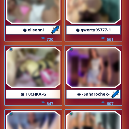
◉ elisonni
◉ qwerty95777-1
720
661
◉ T0CHKA-G
◉ -Saharochek-
647
607