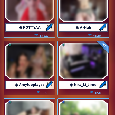
◉ KOTTYAA
◉ A-Huli
1344
1046
HD
◉ Amyleeplayss
◉ Kira_Li_Lime
885
858