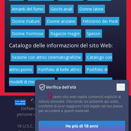
Amanti del fumo
Giochi anali
Donne latine
Donne mature
Donne anziane
Feticismo dei Piedi
Donne Formose
Ragazze magre
Spesso
Catalogo delle informazioni del sito Web:
Sezione con attrici cinematografiche
Catalogo con
attrici porno
Portfolio di belle attrici
Portfolio di
modelli di moda volgari
Affascinanti star dello sport
Verifica dell'età
Q
uesto sito web ospita contenuti espliciti di
natura sessuale. Cliccando sul pulsante qui sotto,
confermi di aver raggiunto l'età legale nel tuo paese
Dichiarazione di non responsabilità: tutti i membri e le
per accedere a questi materiali.
persone che compaiono su questo sito hanno almeno 18
anni.
18 U.S.C. 2257 Record-Keeping Requirements Compliance
Ho più di 18 anni