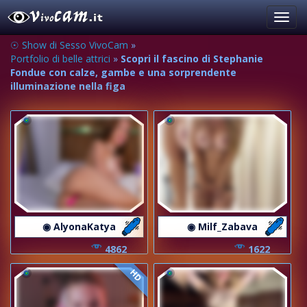
Toggl
navig
☉ Show di Sesso VivoCam
»
Portfolio di belle attrici
»
Scopri il fascino di Stephanie
Fondue con calze, gambe e una sorprendente
illuminazione nella figa
◉ AlyonaKatya
◉ Milf_Zabava
4862
1622
HD