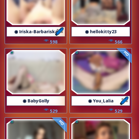
◉ Iriska-Barbariska
◉ hellokitty23
598
566
HD
◉ BabyGolly
◉ You_Lalia
529
529
HD