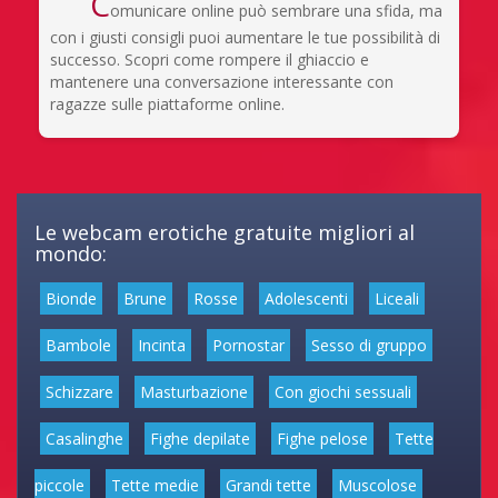
C
omunicare online può sembrare una sfida, ma
con i giusti consigli puoi aumentare le tue possibilità di
successo. Scopri come rompere il ghiaccio e
mantenere una conversazione interessante con
ragazze sulle piattaforme online.
Le webcam erotiche gratuite migliori al
mondo:
Bionde
Brune
Rosse
Adolescenti
Liceali
Bambole
Incinta
Pornostar
Sesso di gruppo
Schizzare
Masturbazione
Con giochi sessuali
Casalinghe
Fighe depilate
Fighe pelose
Tette
piccole
Tette medie
Grandi tette
Muscolose