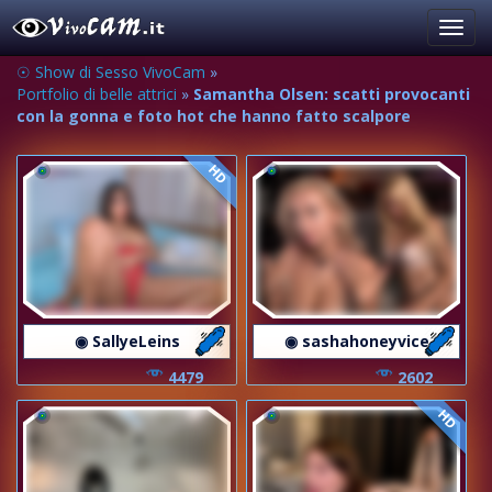
Toggl
navig
☉ Show di Sesso VivoCam
»
Portfolio di belle attrici
»
Samantha Olsen: scatti provocanti
con la gonna e foto hot che hanno fatto scalpore
HD
◉ SallyeLeins
◉ sashahoneyvice
4479
2602
HD