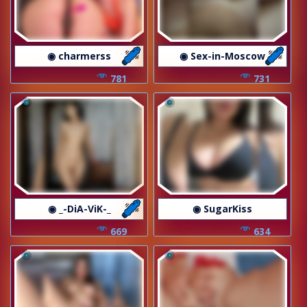
◉ charmerss
◉ Sex-in-Moscow
781
731
◉ _-DiA-ViK-_
◉ SugarKiss
669
634