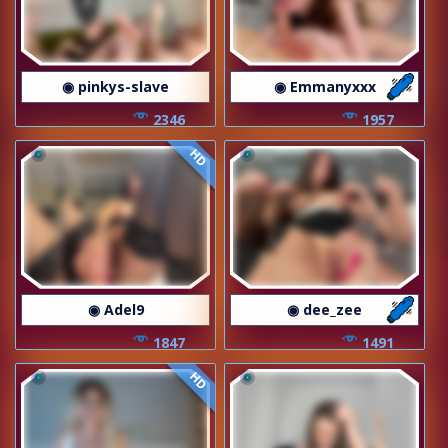
◉ pinkys-slave
◉ Emmanyxxx
2346
1957
HD
◉ Adel9
◉ dee_zee
1847
1491
HD