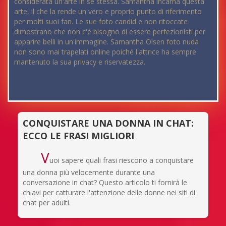
considerata un'arte in sé stessa. Samantha incarna questa
arte, il che la rende un vero e proprio punto di riferimento
per molti suoi fan. Le sue foto candid e non ritoccate
dimostrano che non c'è bisogno di essere perfezionisti per
apparire belli in un'immagine. Samantha Olsen foto nuda
non sono mai trapelati online poiché l'attrice ha sempre
mantenuto la sua privacy e riservatezza.
CONQUISTARE UNA DONNA IN CHAT:
ECCO LE FRASI MIGLIORI
V
uoi sapere quali frasi riescono a conquistare
una donna più velocemente durante una
conversazione in chat? Questo articolo ti fornirà le
chiavi per catturare l'attenzione delle donne nei siti di
chat per adulti.