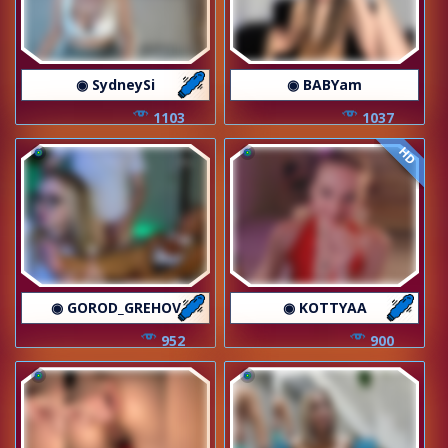
◉ SydneySi
◉ BABYam
1103
1037
HD
◉ GOROD_GREHOV
◉ KOTTYAA
952
900