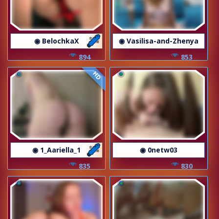
◉ BelochkaX
◉ Vasilisa-and-Zhenya
894
853
HD
◉ 1_Aariella_1
◉ 0netw03
835
830