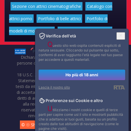
Sezione con attrici cinematografiche
Catalogo con
attrici porno
Portfolio di belle attrici
Portfolio di
modelli di moda volgari
Affascinanti star dello sport
Verifica dell'età
Q
uesto sito web ospita contenuti espliciti di
natura sessuale. Cliccando sul pulsante qui sotto,
confermi di aver raggiunto l'età legale nel tuo paese
Dichiarazione di non responsabilità: tutti i membri e le
per accedere a questi materiali.
persone che compaiono su questo sito hanno almeno 18
anni.
18 U.S.C. 2257 Record-Keeping Requirements Compliance
Ho più di 18 anni
Statement. Affaritaliani, prima di pubblicare foto, video o
testi da internet, compie tutte le opportune verifiche al fine
Lascia il nostro sito
di accertarne il libero regime di circolazione e non violare i
diritti di autore o altri diritti esclusivi di terzi. Per segnalare
Preferenze sui Cookie e altro
alla redazione eventuali errori nell'uso del materiale
U
riservato, scriveteci: provvederemo prontamente alla
tilizziamo i nostri cookie e quelli di terze
parti per capire come usi il sito e mostrarti pubblicità
rimozione del materiale lesivo di diritti di terzi.
che si adattano ai tuoi gusti, basata su un profilo
creato dalle tue abitudini di navigazione (come le
© ☉ Show di Sesso VivoCam. 2014 - 2026. Tutti i diritti
pagine che visiti).