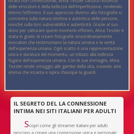
ritratti non convenzionali, Ahna Tessler cattura l'essenza
delle emozioni e della bellezza dell'imperfezione, rendendo
eterno l'effimero. Il suo approccio diverso alla fotografia si
concentra sulla natura istintiva e autentica delle persone,
nonché sulla loro vulnerabilità e autenticità. Grazie al suo
dono per catturare questi momenti effimeri, Ahna Tessler è
stata in grado di creare fotografie straordinariamente
evocative che testimoniano la natura umana e la verità
dell'esperienza umana. Ogni scatto è una rappresentazione
unica e duratura del momento, un tributo alla bellezza
fugace dell'esperienza umana. Con le sue immagini, Ahna
Tessler rende omaggio alle gambe della vita, creando arte
eterna che incanta e ispira chiunque la guardi.
IL SEGRETO DEL LA CONNESSIONE
INTIMA NEI SITI ITALIANI PER ADULTI
S
copri come gli streamer italiani per adulti
riescono a creare una connessione unica e personale