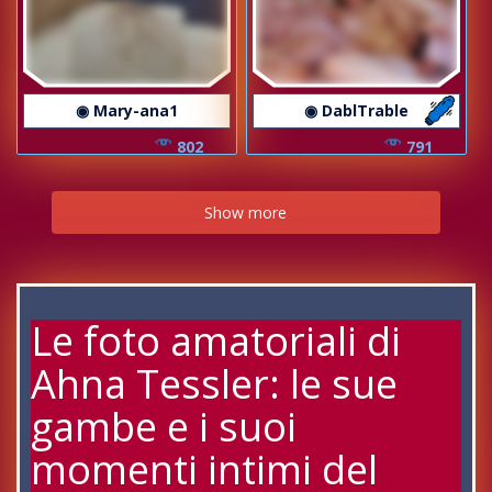
◉ Mary-ana1
◉ DablTrable
802
791
Show more
Le foto amatoriali di
Ahna Tessler: le sue
gambe e i suoi
momenti intimi del