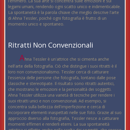
l'effimero. La sua arte si concentra sulle emozioni e sui
legami umani, rendendo ogni scatto unico e indimenticabile.
La spontaneità è la parola chiave che meglio descrive l'arte
di Ahna Tessler, poiché ogni fotografia è frutto di un
momento unico e spontaneo.
Ritratti Non Convenzionali
A
hna Tessler è un'attrice che si cimenta anche
nell'arte della fotografia. Ciò che distingue i suoi ritratti è il
loro non convenzionalismo. Tessler cerca di catturare
l'essenza delle persone che fotografa, lontano dalle pose
classiche e stereotipate. Il risultato sono ritratti autentici,
che mostrano le emozioni e la personalità dei soggetti.
Ahna Tessler utilizza una varietà di tecniche per rendere i
suoi ritratti unici e non convenzionali. Ad esempio, si
concentra sulla bellezza dell'imperfezione e cerca di
incorporare elementi inaspettati nelle sue foto. Grazie al suo
approccio diverso alla fotografia, Tessler riesce a catturare
momenti effimeri e renderli eterni. La sua spontaneità
artistica si riflette anche nella scelta dei soggetti, che spesso