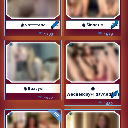
◉ vattttaaa
◉ Sinner-s
1700
1679
◉ Buzzyd
◉
WednesdayFridayAddams
1572
1482
HD