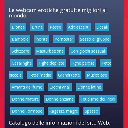
Le webcam erotiche gratuite migliori al
mondo:
Bionde
Brune
Rosse
Adolescenti
Liceali
Bambole
Incinta
Pornostar
Sesso di gruppo
Schizzare
Masturbazione
Con giochi sessuali
Casalinghe
Fighe depilate
Fighe pelose
Tette
piccole
Tette medie
Grandi tette
Muscolose
Amanti del fumo
Giochi anali
Donne latine
Donne mature
Donne anziane
Feticismo dei Piedi
Donne Formose
Ragazze magre
Spesso
Catalogo delle informazioni del sito Web: