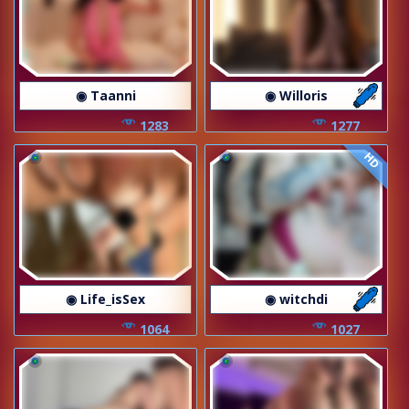
◉ Taanni
◉ Willoris
1283
1277
HD
◉ Life_isSex
◉ witchdi
1064
1027