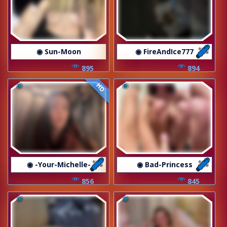
◉ Sun-Moon
◉ FireAndIce777
895
894
HD
◉ -Your-Michelle-
◉ Bad-Princess
856
845