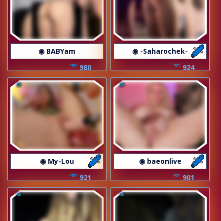
◉ BABYam
◉ -Saharochek-
980
924
◉ My-Lou
◉ baeonlive
921
901