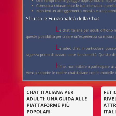
Usa sempre un linguaggio appropriato e rispett
Comunica chiaramente le tue intenzioni e prefe
Mantieni un atteggiamento onesto e trasparent
Sfrutta le Funzionalità della Chat
L
e chat italiane per adulti offrono
queste possibilità per creare un'esperienza su misura 
L
e video chat, in particolare, pos
ragazza prima di avviare certe funzionalità. Questo di
I
nfine, non esitare a partecipare ai 
Vieni a scoprire le nostre chat italiane con le modelle
CHAT ITALIANA PER
FETI
ADULTI: UNA GUIDA ALLE
RIVE
PIATTAFORME PIÙ
ATTR
POPOLARI
ITAL