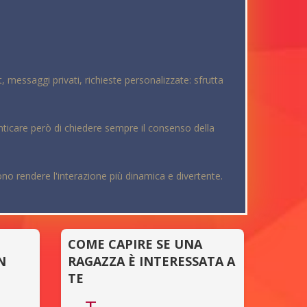
 messaggi privati, richieste personalizzate: sfrutta
ticare però di chiedere sempre il consenso della
sono rendere l'interazione più dinamica e divertente.
COME CAPIRE SE UNA
N
RAGAZZA È INTERESSATA A
TE