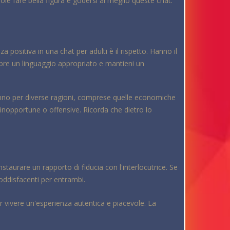
uole fare bella figura e godersi al meglio queste chat.
positiva in una chat per adulti è il rispetto. Hanno il
mpre un linguaggio appropriato e mantieni un
anno per diverse ragioni, comprese quelle economiche
te inopportune o offensive. Ricorda che dietro lo
nstaurare un rapporto di fiducia con l'interlocutrice. Se
soddisfacenti per entrambi.
er vivere un'esperienza autentica e piacevole. La