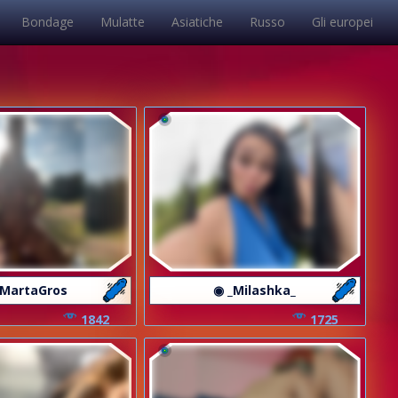
Bondage
Mulatte
Asiatiche
Russo
Gli europei
MartaGros
◉ _Milashka_
1842
1725