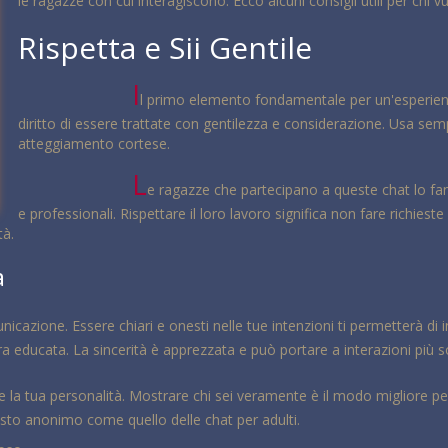
le ragazze con cui interagiscono. Ecco alcuni consigli utili per chi v
Rispetta e Sii Gentile
I
l primo elemento fondamentale per un'esperienza 
diritto di essere trattate con gentilezza e considerazione. Usa se
atteggiamento cortese.
L
e ragazze che partecipano a queste chat lo f
e professionali. Rispettare il loro lavoro significa non fare richies
tà.
a
nicazione. Essere chiari e onesti nelle tue intenzioni ti permetterà di i
iera educata. La sincerità è apprezzata e può portare a interazioni più 
are la tua personalità. Mostrare chi sei veramente è il modo migliore p
sto anonimo come quello delle chat per adulti.