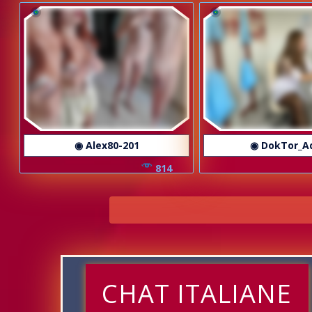
◉ Alex80-201
◉ DokTor_A
814
CHAT ITALIANE