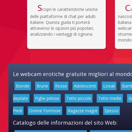
S
C
copri le caratteristiche uniche
delle piattaforme di chat per adulti
nascost
italiane. Questa guida ti porterà
italian
attraverso le opzioni più popolari,
webcam 
analizzando i vantaggi di ognuna.
strumen
mondo i
Le webcam erotiche gratuite migliori al mondo
Bionde
Brune
Rosse
Adolescenti
Liceali
Bam
depilate
Fighe pelose
Tette piccole
Tette medie
G
Piedi
Donne Formose
Ragazze magre
Spesso
Catalogo delle informazioni del sito Web: