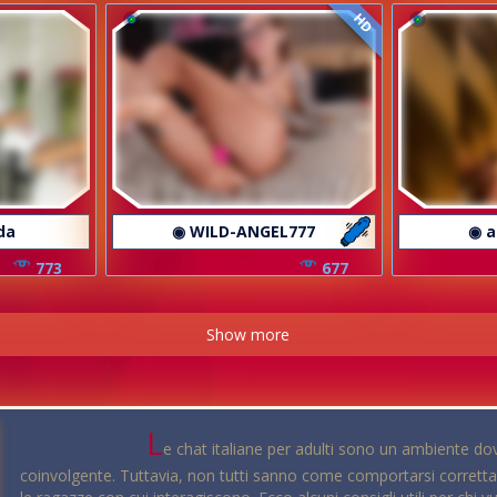
HD
da
◉ WILD-ANGEL777
◉ a
773
677
Show more
L
e chat italiane per adulti sono un ambiente do
coinvolgente. Tuttavia, non tutti sanno come comportarsi corretta