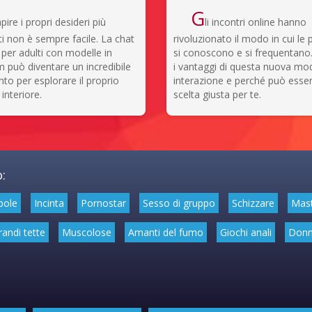
G
apire i propri desideri più
li incontri online hanno
i non è sempre facile. La chat
rivoluzionato il modo in cui le
a per adulti con modelle in
si conoscono e si frequentano.
può diventare un incredibile
i vantaggi di questa nuova mod
to per esplorare il proprio
interazione e perché può esser
nteriore.
scelta giusta per te.
:
bole
Incinta
Pornostar
Sesso di gruppo
Schizzare
Mas
randi tette
Muscolose
Amanti del fumo
Giochi anali
Donn