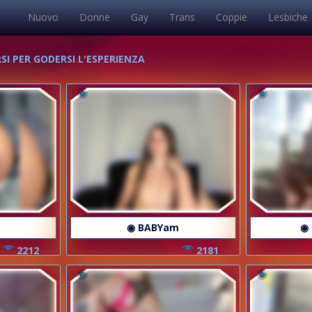
Nuovo
Donne
Gay
Trans
Coppie
Lesbiche
I PER GODERSI L'ESPERIENZA
◉ BABYam
◉ 
2212
2181