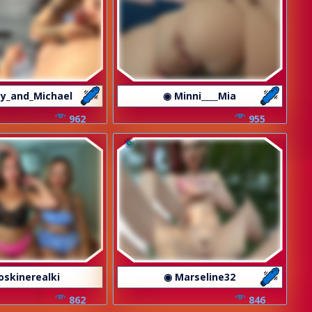
ey_and_Michael
◉ Minni____Mia
962
955
oskinerealki
◉ Marseline32
862
846