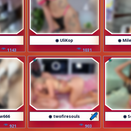
i
◉ UliKop
◉ Mil
1143
1031
w666
◉ twofiresouls
◉ S
921
903