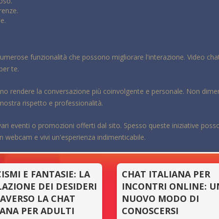
oso.
renze.
e.
 numerose funzionalità che possono migliorare l'interazione. Video chat,
per te.
sono rendere la conversazione più coinvolgente e personale. Non dimen
mostra rispetto e professionalità.
vari eventi o promozioni offerti dal sito. Spesso queste iniziative pos
 in webcam e vivi un'esperienza indimenticabile.
CISMI E FANTASIE: LA
CHAT ITALIANA PER
LAZIONE DEI DESIDERI
INCONTRI ONLINE: U
AVERSO LA CHAT
NUOVO MODO DI
IANA PER ADULTI
CONOSCERSI