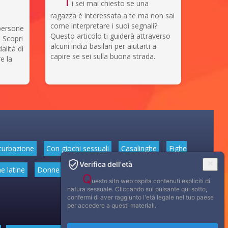
T
i sei mai chiesto se una
ragazza è interessata a te ma non sai
come interpretare i suoi segnali?
 persone
Questo articolo ti guiderà attraverso
 Scopri
alcuni indizi basilari per aiutarti a
alità di
capire se sei sulla buona strada.
e la
turbazione
Con giochi sessuali
Casalinghe
Fighe
Verifica dell'età
e latine
Donne mature
Donne anziane
Feticismo dei
Q
uesto sito web ospita contenuti espliciti di
natura sessuale. Cliccando sul pulsante qui sotto,
confermi di aver raggiunto l'età legale nel tuo paese
per accedere a questi materiali.