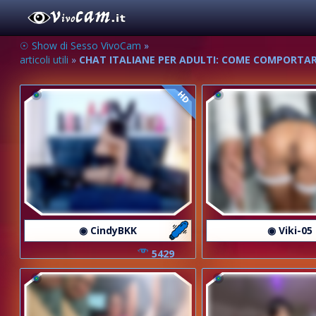
☉ Show di Sesso VivoCam
»
articoli utili
»
CHAT ITALIANE PER ADULTI: COME COMPORTARS
HD
◉ CindyBKK
◉ Viki-05
5429