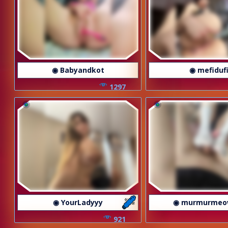
◉ Babyandkot
◉ mefiduf
1297
◉ YourLadyyy
◉ murmurmeo
921