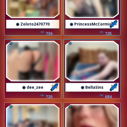
◉ Zoloto2470770
◉ PrincessMcCormick
736
725
◉ dee_zee
◉ BellaSins
720
684