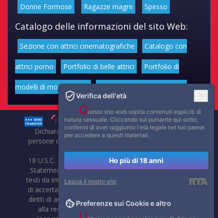
Donne Formose
Ragazze magre
Spesso
Catalogo delle informazioni del sito Web:
Sezione con attrici cinematografiche
Catalogo con
attrici porno
Portfolio di belle attrici
Portfolio di
modelli di moda volgari
Affascinanti star dello sport
Verifica dell'età
Q
uesto sito web ospita contenuti espliciti di
natura sessuale. Cliccando sul pulsante qui sotto,
confermi di aver raggiunto l'età legale nel tuo paese
Dichiarazione di non responsabilità: tutti i membri e le
per accedere a questi materiali.
persone che compaiono su questo sito hanno almeno 18
anni.
18 U.S.C. 2257 Record-Keeping Requirements Compliance
Ho più di 18 anni
Statement. Affaritaliani, prima di pubblicare foto, video o
testi da internet, compie tutte le opportune verifiche al fine
Lascia il nostro sito
di accertarne il libero regime di circolazione e non violare i
diritti di autore o altri diritti esclusivi di terzi. Per segnalare
Preferenze sui Cookie e altro
alla redazione eventuali errori nell'uso del materiale
U