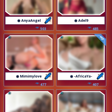
◉ AnyaAngel
◉ Adel9
503
485
HD
◉ Mimimylove
◉ -AfricaYa-
477
407