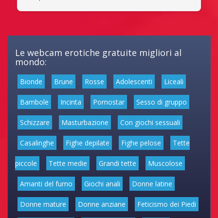
Le webcam erotiche gratuite migliori al
mondo:
Bionde
Brune
Rosse
Adolescenti
Liceali
Bambole
Incinta
Pornostar
Sesso di gruppo
Schizzare
Masturbazione
Con giochi sessuali
Casalinghe
Fighe depilate
Fighe pelose
Tette
piccole
Tette medie
Grandi tette
Muscolose
Amanti del fumo
Giochi anali
Donne latine
Donne mature
Donne anziane
Feticismo dei Piedi