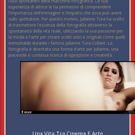
l'uso spontaneo della macchina fotografica. La sua
esperienza di attrice le ha permesso di comprendere
l'importanza dell'immagine e l'impatto che essa può avere
sullo spettatore. Per questo motivo, Julianne Tura ha scelto
di trasmettere l'essenza della fotografia attraverso la
spontaneità della vita reale, utilizzando la sua passione per
la moda e l'arte per creare scatti unici e originali come quelli
immortalati durante i famosi Julianne Tura Collant. La
fotografia è diventata una forma d'arte per Julianne, una
piacevole e continua ricerca di ispirazione e creatività.
Una Vita Tra Cinema E Arte