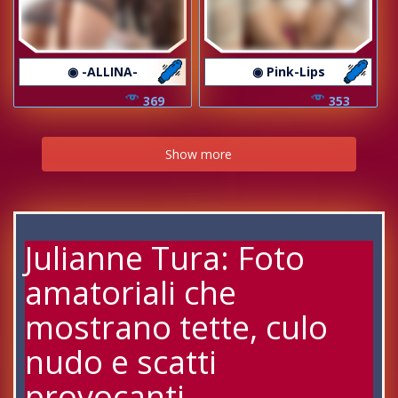
◉ -ALLINA-
◉ Pink-Lips
369
353
Show more
Julianne Tura: Foto
amatoriali che
mostrano tette, culo
nudo e scatti
provocanti.