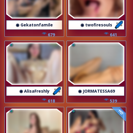
◉ Gekatonfamile
◉ twofiresouls
679
641
◉ AlisaFreshly
◉ JORMATESSA69
618
539
HD