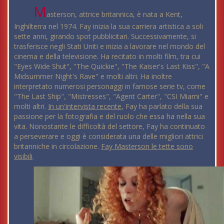
M
asterson, attrice britannica, è nata a Kent,
Inghilterra nel 1974. Fay inizia la sua carriera artistica a soli
sette anni, girando spot pubblicitari. Successivamente, si
trasferisce negli Stati Uniti e inizia a lavorare nel mondo del
cinema e della televisione. Ha recitato in molti film, tra cui
"Eyes Wide Shut", "The Quickie", "The Kaiser's Last Kiss", "A
Midsummer Night's Rave" e molti altri. Ha inoltre
interpretato numerosi personaggi in famose serie tv, come
"The Last Ship", "Mistresses", "Agent Carter", "CSI Miami" e
molti altri.
In un'intervista recente
, Fay ha parlato della sua
passione per la fotografia e del ruolo che essa ha nella sua
vita. Nonostante le difficoltà del settore, Fay ha continuato
a perseverare e oggi è considerata una delle migliori attrici
britanniche in circolazione.
Fay Masterson le tette sono
visibili
.