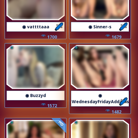
◉ vattttaaa
◉ Sinner-s
1700
1679
◉ Buzzyd
◉
WednesdayFridayAddams
1572
1482
HD