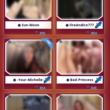
◉ Sun-Moon
◉ FireAndIce777
895
894
HD
◉ -Your-Michelle-
◉ Bad-Princess
856
845