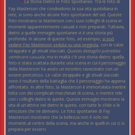
La Storia Dietro le Foto Spontanee. Tra le foto di
Fay Masterson che condividono la sua vita quotidiana in
rete, vi sono anche alcune foto spontanee del set. Queste
foto mostrano la Masterson con i suoi colleghi di scena in
momenti apparentemente casuali e non preparati. Tuttavia,
dietro a quelle immagini spontanee vi è una storia più
profonda. In alcune di queste foto, ad esempio,
si può
vedere Fay Masterson seduta su una seggiola
, con le calze
strappate e gli stivali slacciati.
Questo dettaglio potrebbe
sembrare casuale
, ma in realtà c'è una storia dietro: quella
foto è stata scattata durante una scena in cui il personaggio
della Masterson ha avuto un incontro ravvicinato con un
essere pericoloso. Le calze strappate e gli stivali slacciati
sono il risultato della battaglia che il personaggio ha appena
affrontato. In altre foto, la Masterson è immortalata mentre
lotta con dei complicati macchinari di scena, o mentre ride
con i colleghi dietro le quinte. Queste immagini mostrano la
vita di un'attrice nel dietro le quinte, con tutte le sfide e le
emozioni che ne derivano. Le foto spontanee di Fay
Masterson mostrano che la bellezza non è solo nei
momenti al centro della scena, ma anche in quelli in cui ci si
prepara per esserci.