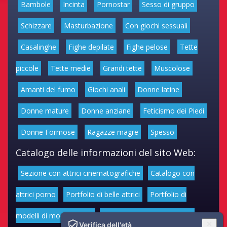
Bambole
Incinta
Pornostar
Sesso di gruppo
Schizzare
Masturbazione
Con giochi sessuali
Casalinghe
Fighe depilate
Fighe pelose
Tette
piccole
Tette medie
Grandi tette
Muscolose
Amanti del fumo
Giochi anali
Donne latine
Donne mature
Donne anziane
Feticismo dei Piedi
Donne Formose
Ragazze magre
Spesso
Catalogo delle informazioni del sito Web:
Sezione con attrici cinematografiche
Catalogo con
attrici porno
Portfolio di belle attrici
Portfolio di
modelli di moda volgari
Affascinanti star dello sport
Verifica dell'età