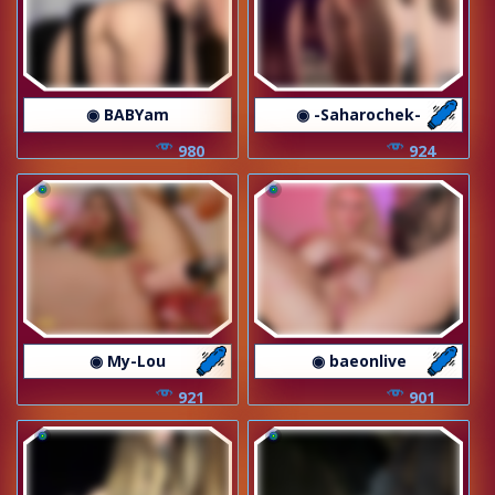
◉ BABYam
◉ -Saharochek-
980
924
◉ My-Lou
◉ baeonlive
921
901