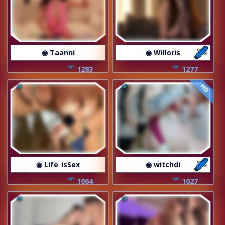
◉ Taanni
◉ Willoris
1283
1277
HD
◉ Life_isSex
◉ witchdi
1064
1027