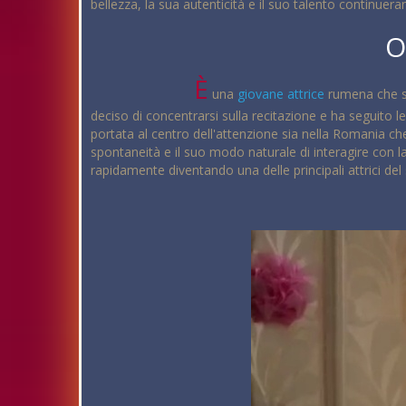
bellezza, la sua autenticità e il suo talento continueran
O
È
una
giovane
attrice
rumena che st
deciso di concentrarsi sulla recitazione e ha seguito l
portata al centro dell'attenzione sia nella Romania c
spontaneità e il suo modo naturale di interagire con 
rapidamente diventando una delle principali attrici del