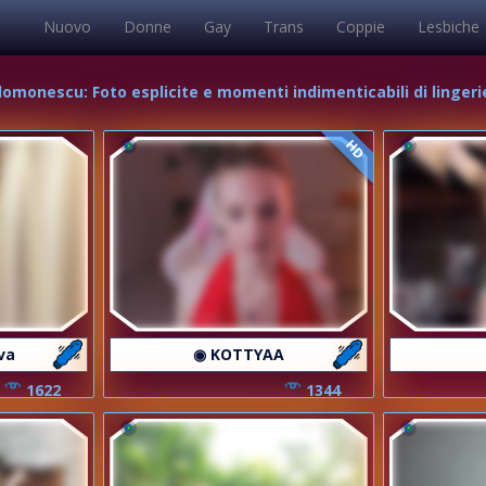
Nuovo
Donne
Gay
Trans
Coppie
Lesbiche
lomonescu: Foto esplicite e momenti indimenticabili di lingeri
HD
va
◉ KOTTYAA
1622
1344