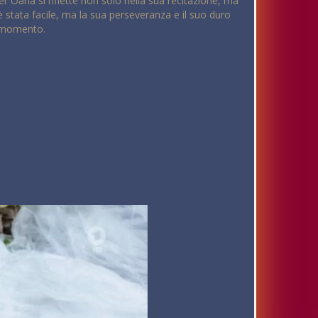
er Oana si riflette non solo nella sua recitazione, ma
è stata facile, ma la sua perseveranza e il suo duro
l momento.