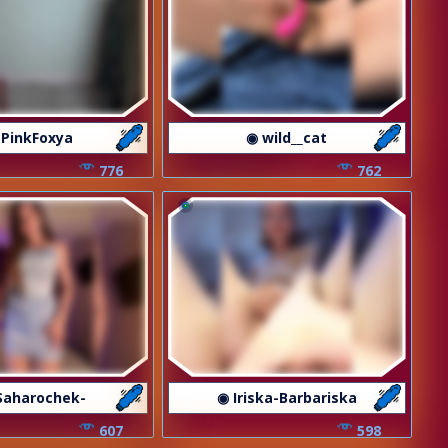
 PinkFoxya
◉ wild__cat
776
762
Saharochek-
◉ Iriska-Barbariska
607
598