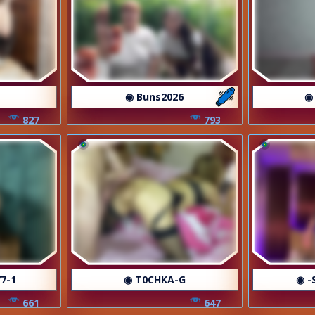
◉ Buns2026
◉
827
793
7-1
◉ T0CHKA-G
◉ -
661
647