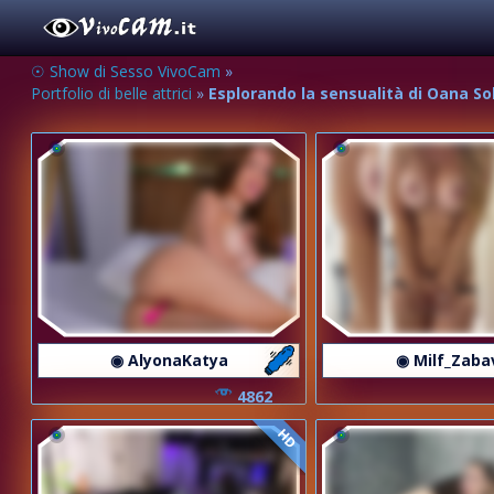
☉ Show di Sesso VivoCam
»
Portfolio di belle attrici
»
Esplorando la sensualità di Oana So
◉ AlyonaKatya
◉ Milf_Zaba
4862
HD