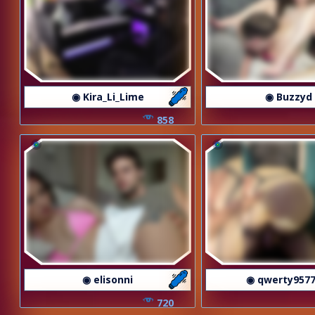
◉ Kira_Li_Lime
◉ Buzzyd
858
◉ elisonni
◉ qwerty9577
720