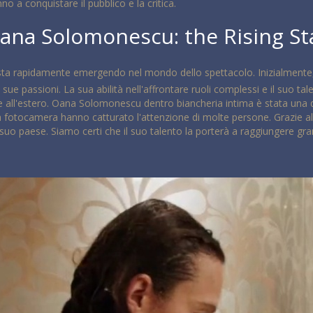
no a conquistare il pubblico e la critica.
ana Solomonescu: the Rising St
a rapidamente emergendo nel mondo dello spettacolo. Inizialmente, 
e sue passioni. La sua abilità nell'affrontare ruoli complessi e il suo t
he all'estero. Oana Solomonescu dentro biancheria intima è stata una d
la fotocamera hanno catturato l'attenzione di molte persone. Grazie a
 suo paese. Siamo certi che il suo talento la porterà a raggiungere gran