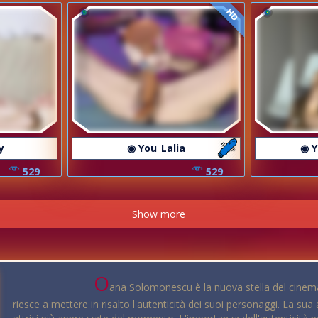
HD
y
◉ You_Lalia
◉ Y
529
529
Show more
O
ana Solomonescu è la nuova stella del cinema.
riesce a mettere in risalto l'autenticità dei suoi personaggi. La sua