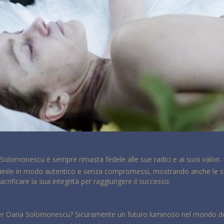
olomonescu è sempre rimasta fedele alle sue radici e ai suoi valori. N
mminile in modo autentico e senza compromessi, mostrando anche le s
crificare la sua integrità per raggiungere il successo.
 per Oana Solomonescu? Sicuramente un futuro luminoso nel mondo del 