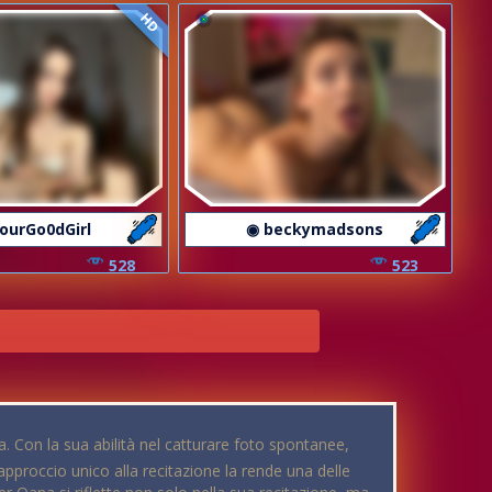
HD
ourGo0dGirl
◉ beckymadsons
528
523
 Con la sua abilità nel catturare foto spontanee,
 approccio unico alla recitazione la rende una delle