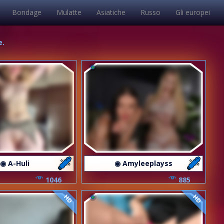
Bondage
Mulatte
Asiatiche
Russo
Gli europei
e.
◉ A-Huli
◉ Amyleeplayss
1046
885
HD
HD