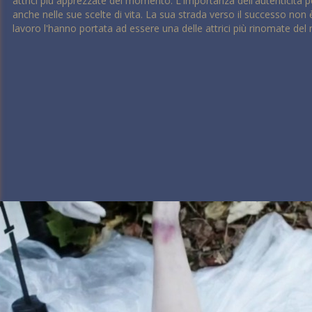
attrici più apprezzate del momento. L'importanza dell'autenticità p
anche nelle sue scelte di vita. La sua strada verso il successo non 
lavoro l'hanno portata ad essere una delle attrici più rinomate de