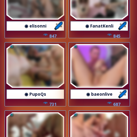
◉ elisonni
◉ FanatKenli
847
845
◉ PupoQs
◉ baeonlive
731
687