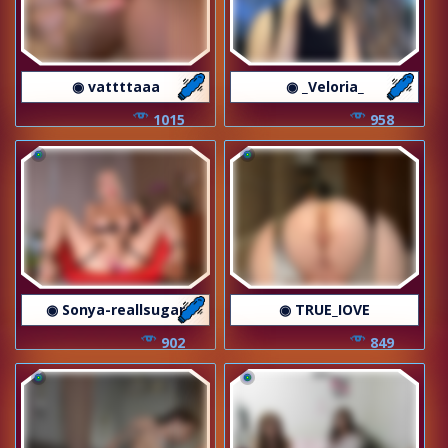
◉ vattttaaa
◉ _Veloria_
1015
958
◉ Sonya-reallsugar
◉ TRUE_IOVE
902
849