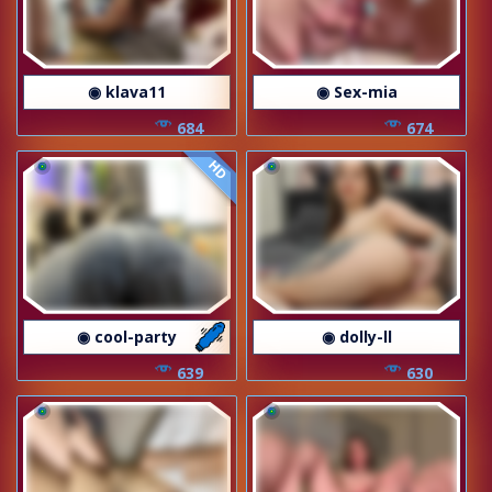
◉ klava11
◉ Sex-mia
684
674
HD
◉ cool-party
◉ dolly-ll
639
630