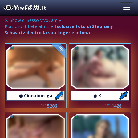
Toggl
navig
☉ Show di Sesso VivoCam
»
Portfolio di belle attrici
»
Esclusive foto di Stephany
Schwartz dentro la sua lingerie intima
HD
◉ Cinnabon_ga
◉ K___
5286
1428