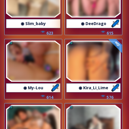
◉ Slim_baby
◉ DeeDrago
623
615
HD
◉ My-Lou
◉ Kira_Li_Lime
614
576