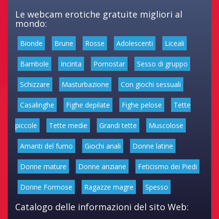
Le webcam erotiche gratuite migliori al
mondo:
Bionde
Brune
Rosse
Adolescenti
Liceali
Bambole
Incinta
Pornostar
Sesso di gruppo
Schizzare
Masturbazione
Con giochi sessuali
Casalinghe
Fighe depilate
Fighe pelose
Tette
piccole
Tette medie
Grandi tette
Muscolose
Amanti del fumo
Giochi anali
Donne latine
Donne mature
Donne anziane
Feticismo dei Piedi
Donne Formose
Ragazze magre
Spesso
Catalogo delle informazioni del sito Web: