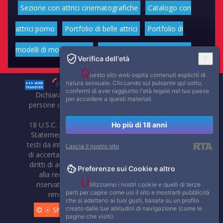
Sezione con attrici cinematografiche
Catalogo con
attrici porno
Portfolio di belle attrici
Portfolio di
modelli di moda volgari
Affascinanti star dello sport
Verifica dell'età
Q
uesto sito web ospita contenuti espliciti di
natura sessuale. Cliccando sul pulsante qui sotto,
confermi di aver raggiunto l'età legale nel tuo paese
Dichiarazione di non responsabilità: tutti i membri e le
per accedere a questi materiali.
persone che compaiono su questo sito hanno almeno 18
anni.
18 U.S.C. 2257 Record-Keeping Requirements Compliance
Ho più di 18 anni
Statement. Affaritaliani, prima di pubblicare foto, video o
testi da internet, compie tutte le opportune verifiche al fine
Lascia il nostro sito
di accertarne il libero regime di circolazione e non violare i
diritti di autore o altri diritti esclusivi di terzi. Per segnalare
Preferenze sui Cookie e altro
alla redazione eventuali errori nell'uso del materiale
U
riservato, scriveteci: provvederemo prontamente alla
tilizziamo i nostri cookie e quelli di terze
parti per capire come usi il sito e mostrarti pubblicità
rimozione del materiale lesivo di diritti di terzi.
che si adattano ai tuoi gusti, basata su un profilo
creato dalle tue abitudini di navigazione (come le
© ☉ Show di Sesso VivoCam. 2014 - 2026. Tutti i diritti
pagine che visiti).