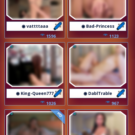
◉ vattttaaa
◉ Bad-Princess
1596
1123
◉ King-Queen777
◉ DablTrable
1026
967
HD