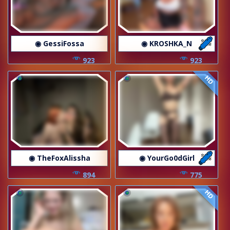
◉ GessiFossa
◉ KROSHKA_N
923
923
HD
◉ TheFoxAlissha
◉ YourGo0dGirl
894
775
HD