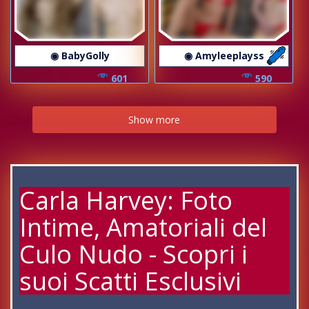
◉ BabyGolly
◉ Amyleeplayss
601
590
Show more
Carla Harvey: Foto
Intime, Amatoriali del
Culo Nudo - Scopri i
suoi Scatti Esclusivi