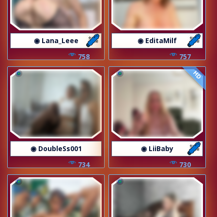
◉ Lana_Leee
◉ EditaMilf
758
757
HD
◉ DoubleSs001
◉ LiiBaby
734
730