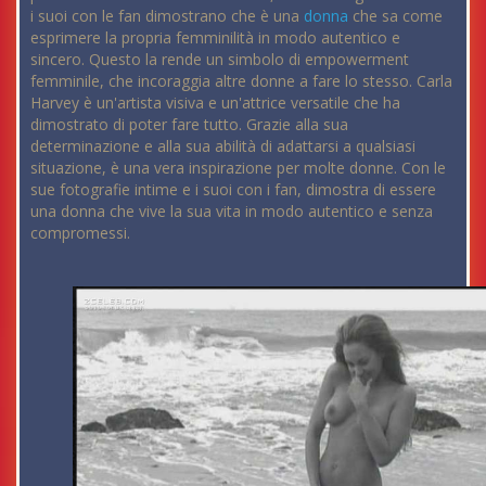
i suoi con le fan dimostrano che è una
donna
che sa come
esprimere la propria femminilità in modo autentico e
sincero. Questo la rende un simbolo di empowerment
femminile, che incoraggia altre donne a fare lo stesso. Carla
Harvey è un'artista visiva e un'attrice versatile che ha
dimostrato di poter fare tutto. Grazie alla sua
determinazione e alla sua abilità di adattarsi a qualsiasi
situazione, è una vera inspirazione per molte donne. Con le
sue fotografie intime e i suoi con i fan, dimostra di essere
una donna che vive la sua vita in modo autentico e senza
compromessi.