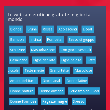
Le webcam erotiche gratuite migliori al
mondo:
Bionde
Brune
Rosse
Adolescenti
Liceali
Bambole
Incinta
Pornostar
Sesso di gruppo
Schizzare
Masturbazione
Con giochi sessuali
Casalinghe
Fighe depilate
Fighe pelose
Tette
piccole
Tette medie
Grandi tette
Muscolose
Amanti del fumo
Giochi anali
Donne latine
Donne mature
Donne anziane
Feticismo dei Piedi
Donne Formose
Ragazze magre
Spesso