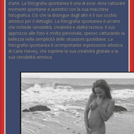
d'arte. La fotografia spontanea è una di esse. Ama catturare
momenti spontanei e autentici con la sua macchina
fotografica. Ciò che la distingue dagli altri è il suo occhio
artistico per il dettaglio. La fotografia spontanea è un'arte
che richiede sensibilità, creatività e abilità tecnica. Il suo
approccio alle foto è molto personale, spesso catturando la
bellezza nella semplicità delle situazioni quotidiane. La
fotografia spontanea è un'importante espressione artistica
di Carla Harvey, che esprime la sua creatività globale e la
sua sensibilità artistica.