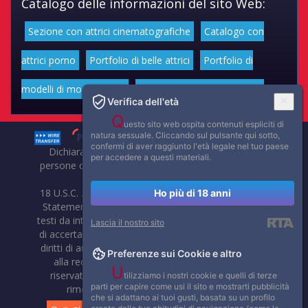
Catalogo delle informazioni del sito Web:
Sezione con attrici cinematografiche
Catalogo con
attrici porno
Portfolio di belle attrici
Portfolio di
modelli di moda volgari
Affascinanti star dello sport
Verifica dell'età
Q
uesto sito web ospita contenuti espliciti di
natura sessuale. Cliccando sul pulsante qui sotto,
confermi di aver raggiunto l'età legale nel tuo paese
Dichiarazione di non responsabilità: tutti i membri e le
per accedere a questi materiali.
persone che compaiono su questo sito hanno almeno 18
anni.
18 U.S.C. 2257 Record-Keeping Requirements Compliance
Ho più di 18 anni
Statement. Affaritaliani, prima di pubblicare foto, video o
testi da internet, compie tutte le opportune verifiche al fine
Lascia il nostro sito
di accertarne il libero regime di circolazione e non violare i
diritti di autore o altri diritti esclusivi di terzi. Per segnalare
Preferenze sui Cookie e altro
alla redazione eventuali errori nell'uso del materiale
U
riservato, scriveteci: provvederemo prontamente alla
tilizziamo i nostri cookie e quelli di terze
parti per capire come usi il sito e mostrarti pubblicità
rimozione del materiale lesivo di diritti di terzi.
che si adattano ai tuoi gusti, basata su un profilo