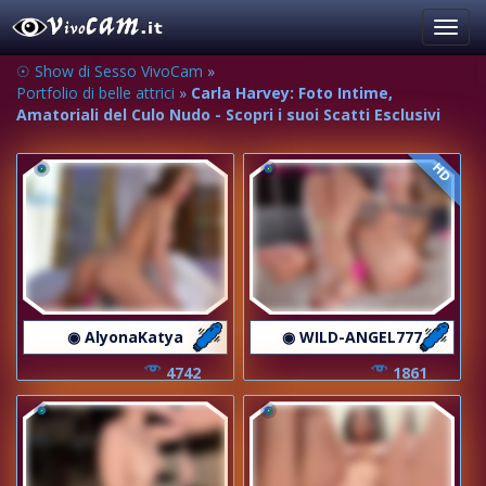
Toggl
navig
☉ Show di Sesso VivoCam
»
Portfolio di belle attrici
»
Carla Harvey: Foto Intime,
Amatoriali del Culo Nudo - Scopri i suoi Scatti Esclusivi
HD
◉ AlyonaKatya
◉ WILD-ANGEL777
4742
1861