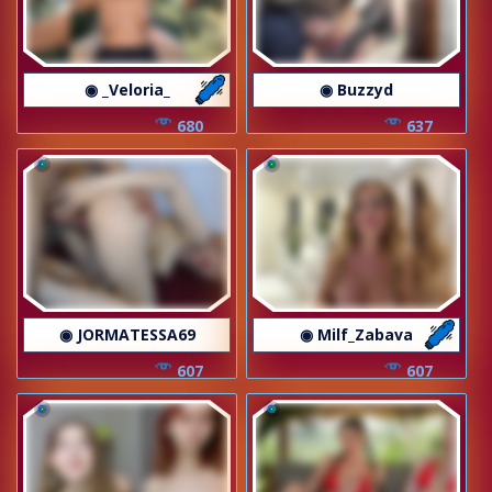
◉ _Veloria_
◉ Buzzyd
680
637
◉ JORMATESSA69
◉ Milf_Zabava
607
607