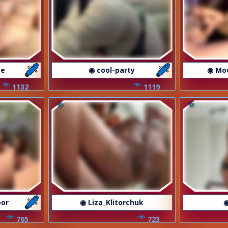
te
◉ cool-party
◉ Mo
1132
1119
oor
◉ Liza_Klitorchuk
◉
765
723