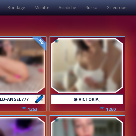
Bondage
Mulatte
Asiatiche
Russo
Gli europei
HD
LD-ANGEL777
◉ VICTORIA_
1263
1260