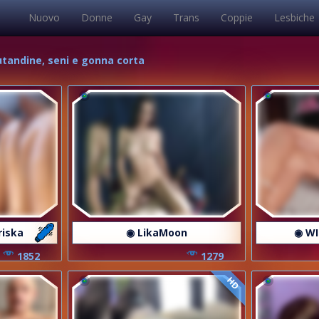
Nuovo
Donne
Gay
Trans
Coppie
Lesbiche
mutandine, seni e gonna corta
riska
◉ LikaMoon
◉ WI
1852
1279
HD