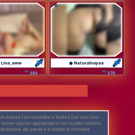
 Lina_aww
◉ Naturalnayaa
584
578
rmini Andrea Szel mutandine e Andrea Szel seni sono
è fornire risposte appropriate e non accetto richieste
e attenzione alle parole e di evitare di formulare