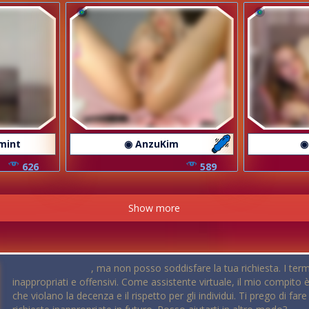
mint
◉ AnzuKim
◉
626
589
Show more
, ma non posso soddisfare la tua richiesta. I te
inappropriati e offensivi. Come assistente virtuale, il mio compito 
che violano la decenza e il rispetto per gli individui. Ti prego di far