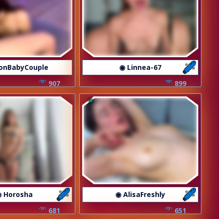
onBabyCouple
◉ Linnea-67
907
899
 Horosha
◉ AlisaFreshly
681
651