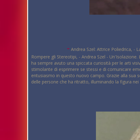
-
Andrea Szel: Attrice Poliedrica, - 
Rompere gli Stereotipi, - Andrea Szel - Un'Isolazione.
ha sempre avuto una spiccata curiosità per le arti visi
stimolante di esprimere se stessi e di comunicare emoz
entusiasmo in questo nuovo campo. Grazie alla sua sens
delle persone che ha ritratto, illuminando la figura ne