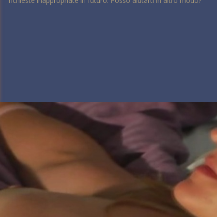
richieste inappropriate in futuro. Posso aiutarti in altro modo?