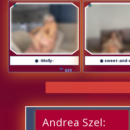
◉ -Molly-
◉ sweet-and-
630
Andrea Szel: