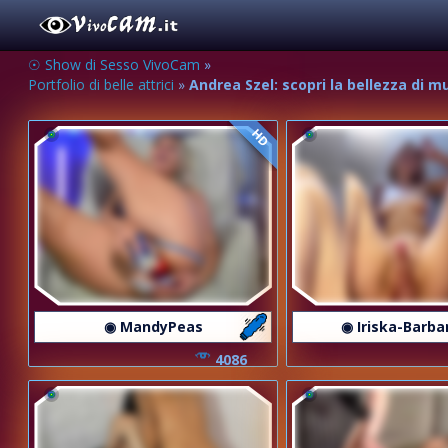
☉ Show di Sesso VivoCam
»
Portfolio di belle attrici
»
Andrea Szel: scopri la bellezza di 
HD
◉ MandyPeas
◉ Iriska-Barba
4086