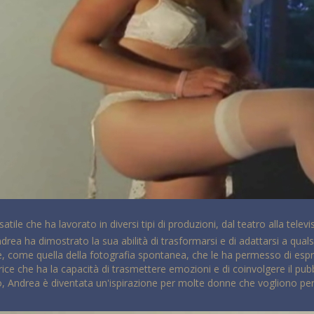
satile che ha lavorato in diversi tipi di produzioni, dal teatro alla te
ndrea ha dimostrato la sua abilità di trasformarsi e di adattarsi a qual
de, come quella della fotografia spontanea, che le ha permesso di espri
ice che ha la capacità di trasmettere emozioni e di coinvolgere il pub
to, Andrea è diventata un'ispirazione per molte donne che vogliono pe