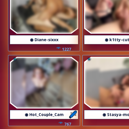
◉ Diane-sixxx
◉ k1tty-cu
1227
◉ Hot_Couple_Cam
◉ Stasya-m
767