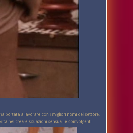
ha portata a lavorare con i migliori nomi del settore.
lità nel creare situazioni sensuali e coinvolgenti.