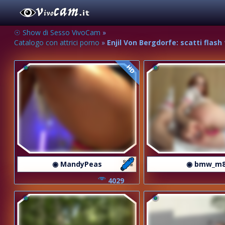
☉ Show di Sesso VivoCam
»
Catalogo con attrici porno
»
Enjil Von Bergdorfe: scatti flash
HD
◉ MandyPeas
◉ bmw_m
4029