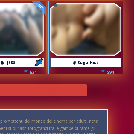
HD
◉ -JESS-
◉ SugarKiss
621
594
iù promettenti del mondo del cinema per adulti, nota
 i suoi flash fotografici tra le gambe durante gli