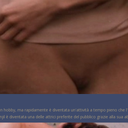
e un hobby, ma rapidamente è diventata un'attività a tempo pieno che l'
l è diventata una delle attrici preferite del pubblico grazie alla sua abi