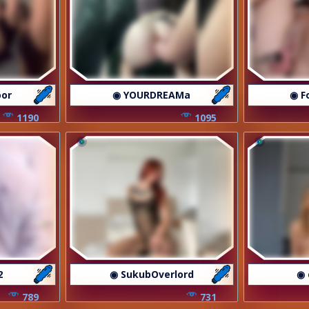
oor
◉ YOURDREAMa
◉ F
1190
1095
2
◉ SukubOverlord
◉ 
789
731