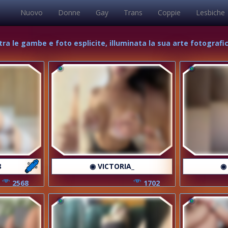
Nuovo
Donne
Gay
Trans
Coppie
Lesbiche
 tra le gambe e foto esplicite, illuminata la sua arte fotografi
8
◉ VICTORIA_
◉
2568
1702