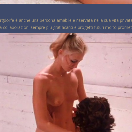
 Bergdorfe è anche una persona amabile e riservata nella sua vita priv
 collaborazioni sempre più gratificanti e progetti futuri molto promet