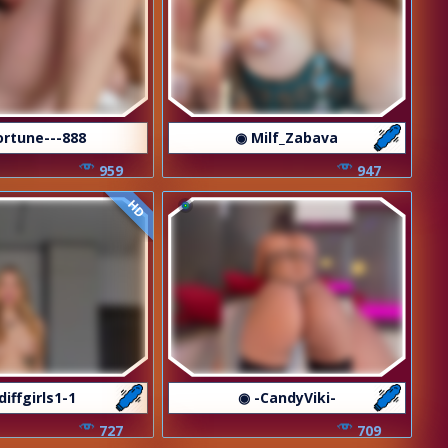
ortune---888
◉ Milf_Zabava
959
947
HD
diffgirls1-1
◉ -CandyViki-
727
709