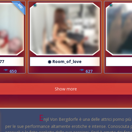
HD
77
◉ Room_of_love
650
627
Show more
E
njil Von Bergdorfe è una delle attrici porno p
per le sue performance altamente erotiche e intense. Conosciuta per