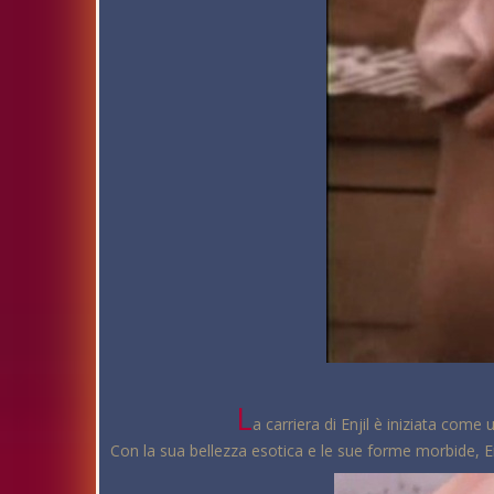
L
a carriera di Enjil è iniziata com
Con la sua bellezza esotica e le sue forme morbide, Enji