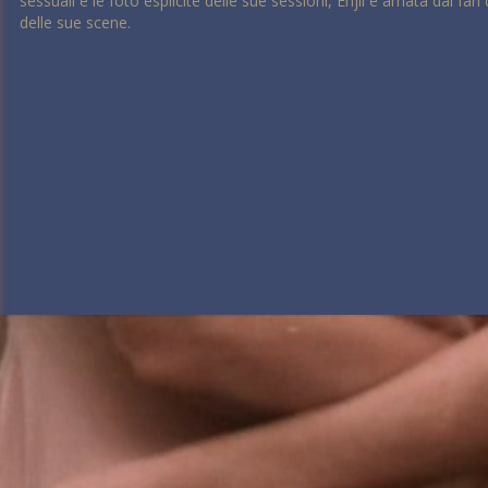
sessuali e le foto esplicite delle sue sessioni, Enjil è amata dai fa
delle sue scene.