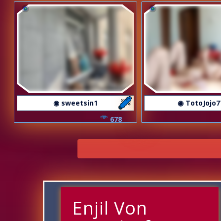
◉ sweetsin1
◉ TotoJojo7
678
Enjil Von