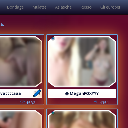
Bondage
Mulatte
Asiatiche
Russo
Gli europei
ca.
 vattttaaa
◉ MeganFOXYYY
1532
1351