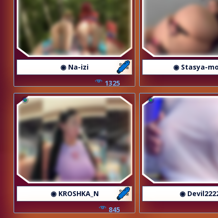
◉ Na-izi
◉ Stasya-m
1325
◉ KROSHKA_N
◉ Devil222
845