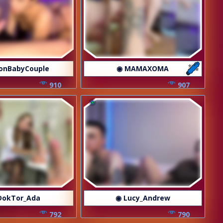
onBabyCouple
◉ MAMAXOMA
910
907
DokTor_Ada
◉ Lucy_Andrew
792
790