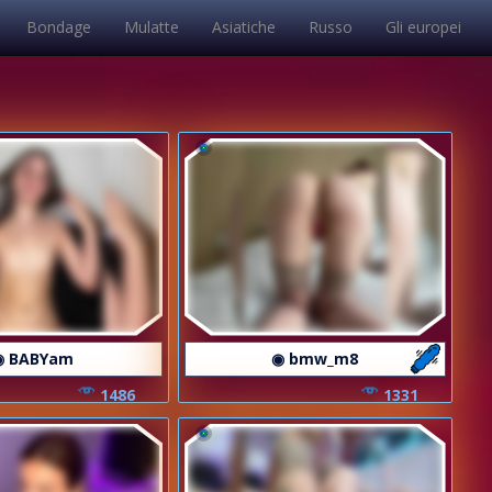
Bondage
Mulatte
Asiatiche
Russo
Gli europei
◉ BABYam
◉ bmw_m8
1486
1331