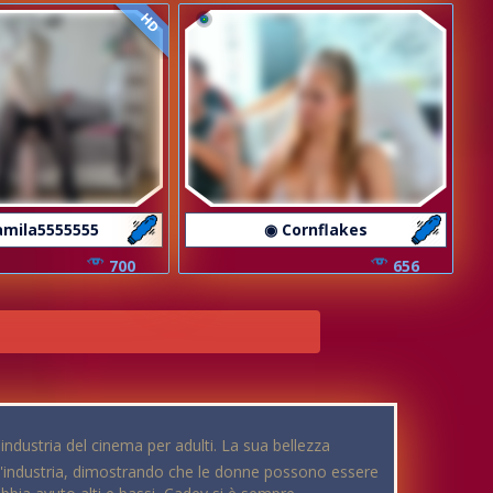
HD
amila5555555
◉ Cornflakes
700
656
industria del cinema per adulti. La sua bellezza
ll'industria, dimostrando che le donne possono essere