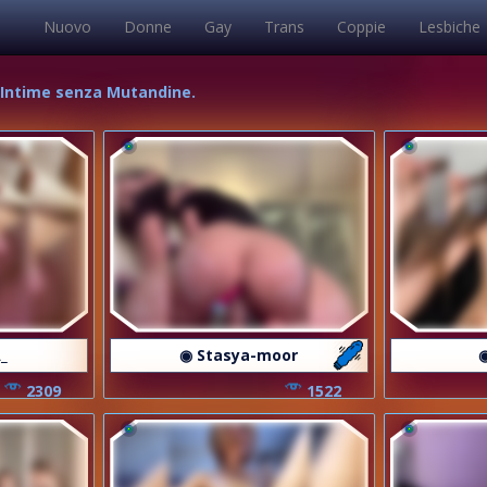
Nuovo
Donne
Gay
Trans
Coppie
Lesbiche
e Intime senza Mutandine.
_
◉ Stasya-moor
2309
1522