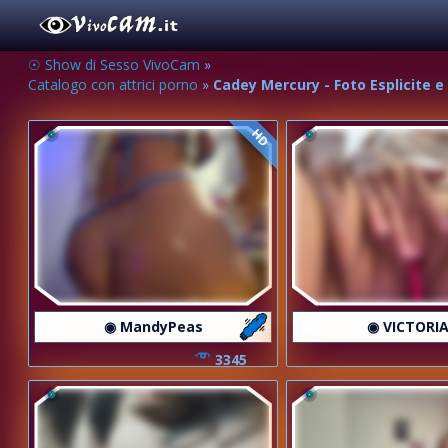
☉ Show di Sesso VivoCam
»
Catalogo con attrici porno
»
Cadey Mercury - Foto Esplicite 
HD
◉ MandyPeas
◉ VICTORIA
3345