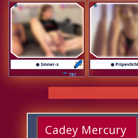
◉ Sinner-s
◉ Pripev0ch
781
Cadey Mercury