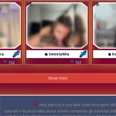
ka
◉ SweetyMia
◉ K
722
707
Show more
C
adey Mercury è una delle stelle emergenti dell'
naturale e la personalità vivace stanno rompendo gli stereotipi de