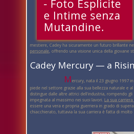
- Foto Esplicite
e Intime senza
Mutandine.
mestiere, Cadey ha sicuramente un futuro brillante nel
personale
, offrendo una visione unica della giovane 
Cadey Mercury — a Risin
M
ercury, nata il 23 giugno 1997 i
piede nel settore grazie alla sua bellezza naturale e a
distingue dalle altre attrici dell'industria, rompendo gl
impegnata al massimo nei suoi lavori.
La sua carriera 
essere una vera e propria guerriera in grado di super
chiacchierato, tuttavia la sua carriera è fatta di molto 