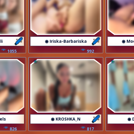
li
◉ Iriska-Barbariska
◉ Mo
1055
992
els
◉ KROSHKA_N
◉ 
826
817