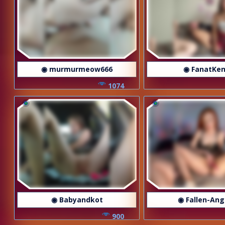
◉ murmurmeow666
◉ FanatKen
1074
◉ Babyandkot
◉ Fallen-Ang
900