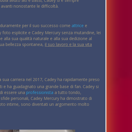
abbia avuto alti e bassi, Cadey si è sempre
avanti nonostante le difficoltà.
a duramente per il suo successo come
attrice
e
y foto esplicite e Cadey Mercury senza mutandine, lei
e alla sua qualità naturale e alla sua dedizione al
 sua bellezza spontanea,
il suo lavoro e la sua vita
 la sua carriera nel 2017, Cadey ha rapidamente preso
dulti e ha guadagnato una grande base di fan. Cadey si
o di essere una
professionista
a tutto tondo,
e sfide personali, Cadey Mercury ha dimostrato di
 foto intime, sono diventati un argomento molto