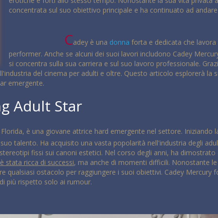
erotiche e forti allo stesso tempo. Nonostante la sua vita privata 
concentrata sul suo obiettivo principale e ha continuato ad andare 
C
adey è una
donna
forta e dedicata che lavor
performer. Anche se alcuni dei suoi lavori includono Cadey Mercur
si concentra sulla sua carriera e sul suo lavoro professionale. Grazi
l'industria del cinema per adulti e oltre. Questo articolo esplorerà la
star emergente.
g Adult Star
n Florida, è una giovane attrice hard emergente nel settore. Iniziando
l suo talento. Ha acquisito una vasta popolarità nell'industria degli a
i stereotipi fissi sui canoni estetici. Nel corso degli anni, ha dimostrat
è stata ricca di successi
, ma anche di momenti difficili. Nonostante l
are qualsiasi ostacolo per raggiungere i suoi obiettivi. Cadey Mercury
di più rispetto solo ai rumour.