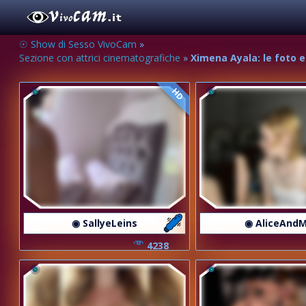
☉ Show di Sesso VivoCam
»
Sezione con attrici cinematografiche
»
Ximena Ayala: le foto es
HD
◉ SallyeLeins
◉ AliceAndM
4238