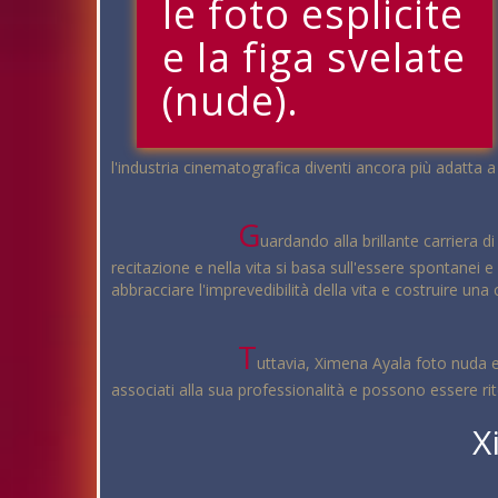
le foto esplicite
e la figa svelate
(nude).
l'industria cinematografica diventi ancora più adatta a
G
uardando alla brillante carriera d
recitazione e nella vita si basa sull'essere spontanei 
abbracciare l'imprevedibilità della vita e costruire una 
T
uttavia, Ximena Ayala foto nuda e
associati alla sua professionalità e possono essere rit
X