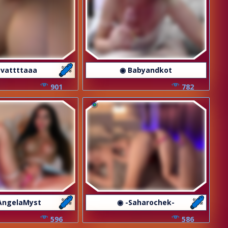
 vattttaaa
◉ Babyandkot
901
782
AngelaMyst
◉ -Saharochek-
596
586