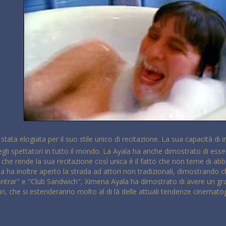
stata elogiata per il suo stile unico di recitazione. La sua capacità d
i spettatori in tutto il mondo. La Ayala ha anche dimostrato di esser
iò che rende la sua recitazione così unica è il fatto che non teme di a
 ha inoltre aperto la strada ad attori non tradizionali, dimostrando c
contrar" e "Club Sandwich", Ximena Ayala ha dimostrato di avere un g
turi, che si estenderanno molto al di là delle attuali tendenze cinemato