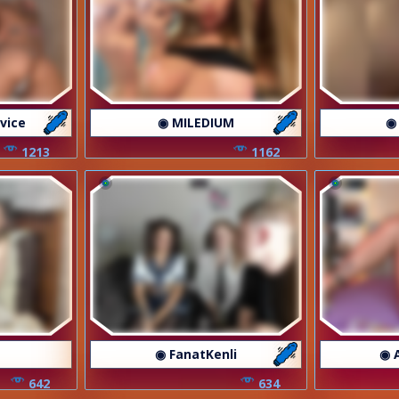
vice
◉ MILEDIUM
◉
1213
1162
◉ FanatKenli
◉ 
642
634