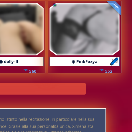
HD
◉ dolly-ll
◉ PinkFoxya
560
552
io istinto nella recitazione, in particolare nella sua
nce. Grazie alla sua personalità unica, Ximena sta