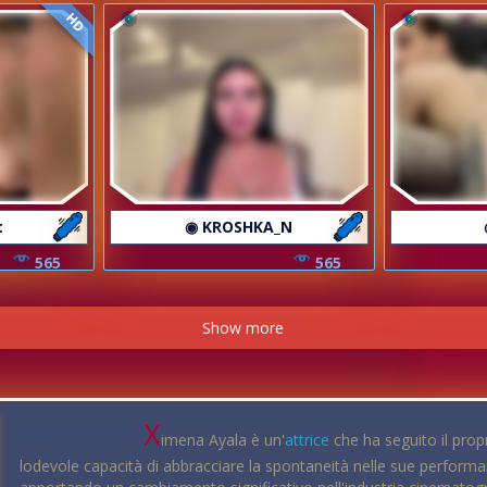
HD
t
◉ KROSHKA_N
565
565
Show more
X
imena Ayala è un'
attrice
che ha seguito il propr
lodevole capacità di abbracciare la spontaneità nelle sue performa