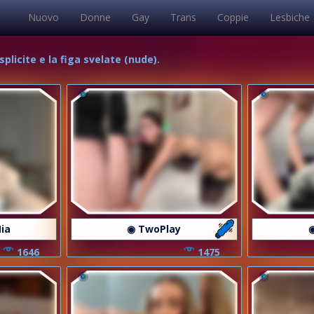
Nuovo
Donne
Gay
Trans
Coppie
Lesbiche
plicite e la figa svelate (nude).
ia
◉ TwoPlay
1646
1475