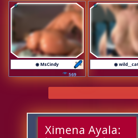
◉ MsCindy
◉ wild__ca
569
Ximena Ayala: