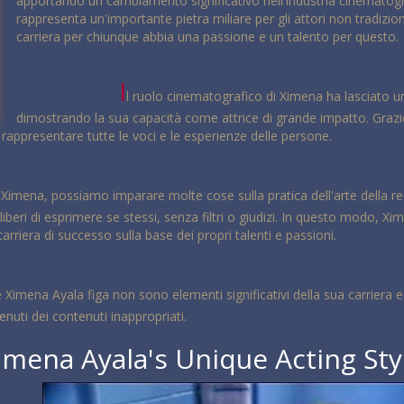
apportando un cambiamento significativo nell'industria cinematog
rappresenta un'importante pietra miliare per gli attori non tradizi
carriera per chiunque abbia una passione e un talento per questo.
I
l ruolo cinematografico di Ximena ha lasciato un
dimostrando la sua capacità come attrice di grande impatto. Grazi
 rappresentare tutte le voci e le esperienze delle persone.
i Ximena, possiamo imparare molte cose sulla pratica dell'arte della rec
e liberi di esprimere se stessi, senza filtri o giudizi. In questo modo,
carriera di successo sulla base dei propri talenti e passioni.
 Ximena Ayala figa non sono elementi significativi della sua carriera
enuti dei contenuti inappropriati.
imena Ayala's Unique Acting Sty