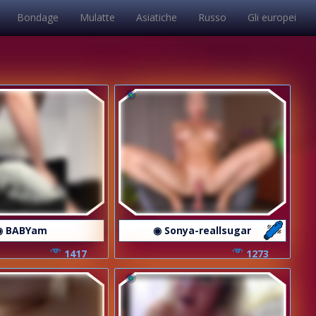
Bondage
Mulatte
Asiatiche
Russo
Gli europei
◉ BABYam
◉ Sonya-reallsugar
1417
1273