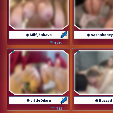
◉ Milf_Zabava
◉ sashahoney
1215
◉ LittleDilara
◉ Buzzyd
713