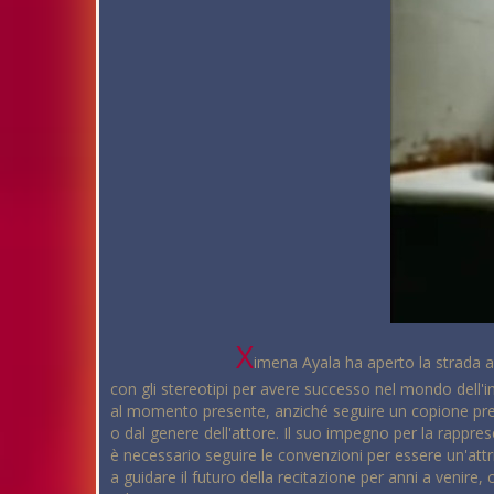
X
imena Ayala ha aperto la strada a
con gli stereotipi per avere successo nel mondo dell'in
al momento presente, anziché seguire un copione pre
o dal genere dell'attore. Il suo impegno per la rappre
è necessario seguire le convenzioni per essere un'att
a guidare il futuro della recitazione per anni a venire,