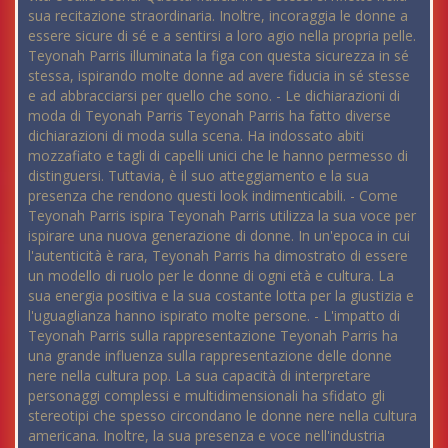
sua recitazione straordinaria. Inoltre, incoraggia le donne a
essere sicure di sé e a sentirsi a loro agio nella propria pelle.
Teyonah Parris illuminata la figa con questa sicurezza in sé
stessa, ispirando molte donne ad avere fiducia in sé stesse
e ad abbracciarsi per quello che sono. - Le dichiarazioni di
moda di Teyonah Parris Teyonah Parris ha fatto diverse
dichiarazioni di moda sulla scena. Ha indossato abiti
mozzafiato e tagli di capelli unici che le hanno permesso di
distinguersi. Tuttavia, è il suo atteggiamento e la sua
presenza che rendono questi look indimenticabili. - Come
Teyonah Parris ispira Teyonah Parris utilizza la sua voce per
ispirare una nuova generazione di donne. In un'epoca in cui
l'autenticità è rara, Teyonah Parris ha dimostrato di essere
un modello di ruolo per le donne di ogni età e cultura. La
sua energia positiva e la sua costante lotta per la giustizia e
l'uguaglianza hanno ispirato molte persone. - L'impatto di
Teyonah Parris sulla rappresentazione Teyonah Parris ha
una grande influenza sulla rappresentazione delle donne
nere nella cultura pop. La sua capacità di interpretare
personaggi complessi e multidimensionali ha sfidato gli
stereotipi che spesso circondano le donne nere nella cultura
americana. Inoltre, la sua presenza e voce nell'industria