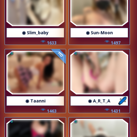
◉ Slim_baby
◉ Sun-Moon
1633
1497
HD
◉ Taanni
◉ A_R_T_A
1463
1431