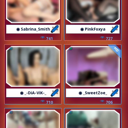
◉ Sabrina_Smith
◉ PinkFoxya
741
727
HD
◉ _-DiA-ViK-_
◉ _SweetZoe_
710
706