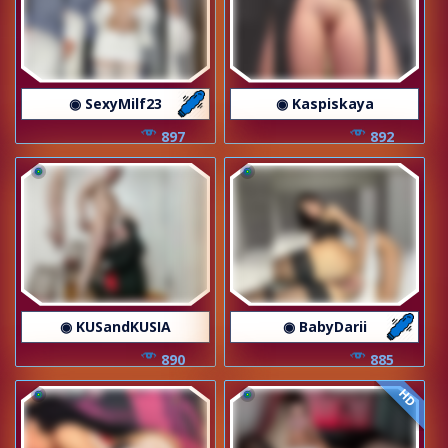
◉ SexyMilf23
◉ Kaspiskaya
897
892
◉ KUSandKUSIA
◉ BabyDarii
890
885
HD