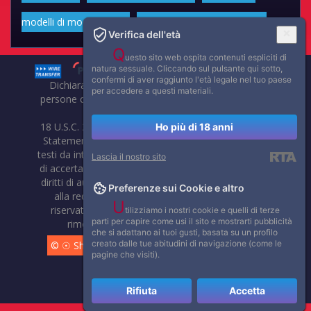
modelli di moda volgari
Affascinanti star dello sport
Verifica dell'età
Q
uesto sito web ospita contenuti espliciti di
natura sessuale. Cliccando sul pulsante qui sotto,
confermi di aver raggiunto l'età legale nel tuo paese
Dichiarazione di non responsabilità: tutti i membri e le
per accedere a questi materiali.
persone che compaiono su questo sito hanno almeno 18
anni.
18 U.S.C. 2257 Record-Keeping Requirements Compliance
Ho più di 18 anni
Statement. Affaritaliani, prima di pubblicare foto, video o
testi da internet, compie tutte le opportune verifiche al fine
Lascia il nostro sito
di accertarne il libero regime di circolazione e non violare i
diritti di autore o altri diritti esclusivi di terzi. Per segnalare
Preferenze sui Cookie e altro
alla redazione eventuali errori nell'uso del materiale
U
riservato, scriveteci: provvederemo prontamente alla
tilizziamo i nostri cookie e quelli di terze
parti per capire come usi il sito e mostrarti pubblicità
rimozione del materiale lesivo di diritti di terzi.
che si adattano ai tuoi gusti, basata su un profilo
creato dalle tue abitudini di navigazione (come le
© ☉ Show di Sesso VivoCam. 2014 - 2026. Tutti i diritti
pagine che visiti).
riservati.
Rifiuta
Accetta