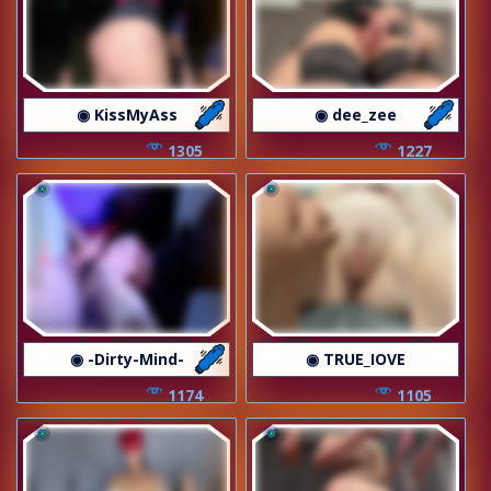
◉ KissMyAss
◉ dee_zee
1305
1227
◉ -Dirty-Mind-
◉ TRUE_IOVE
1174
1105