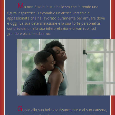
M
a non è solo la sua bellezza che la rende una
figura inspiratrice. Teyonah è un'attrice versatile e
appassionata che ha lavorato duramente per arrivare dove
è oggi. La sua determinazione e la sua forte personalità
sono evidenti nella sua interpretazione di vari ruoli sul
grande e piccolo schermo.
G
razie alla sua bellezza disarmante e al suo carisma,