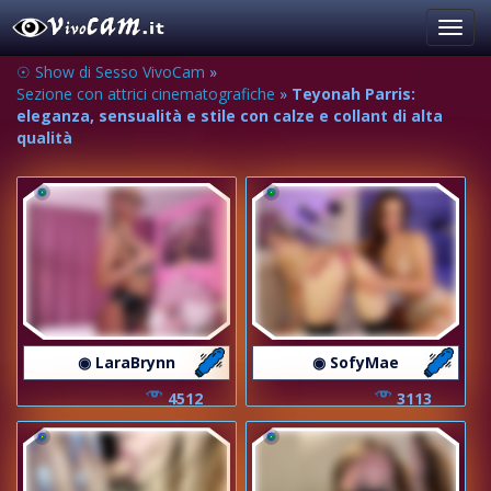
Toggl
navig
☉ Show di Sesso VivoCam
»
Sezione con attrici cinematografiche
»
Teyonah Parris:
eleganza, sensualità e stile con calze e collant di alta
qualità
◉ LaraBrynn
◉ SofyMae
4512
3113