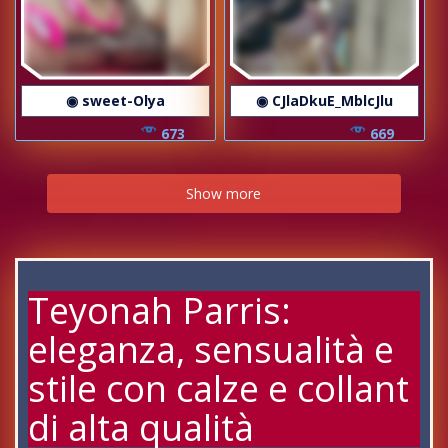
◉ sweet-Olya
◉ CJlaDkuE_MblcJlu
673
669
Show more
Teyonah Parris:
eleganza, sensualità e
stile con calze e collant
di alta qualità