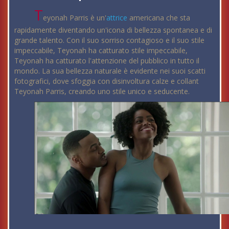
T
eyonah Parris è un'
attrice
americana che sta
rapidamente diventando un'icona di bellezza spontanea e di
grande talento. Con il suo sorriso contagioso e il suo stile
impeccabile, Teyonah ha catturato stile impeccabile,
Teyonah ha catturato l'attenzione del pubblico in tutto il
mondo. La sua bellezza naturale è evidente nei suoi scatti
fotografici, dove sfoggia con disinvoltura calze e collant
Teyonah Parris, creando uno stile unico e seducente.