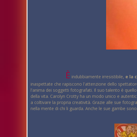
È
indubbiamente irresistibile,
e la 
inaspettate che rapiscono l'attenzione dello spettator
l'anima dei soggetti fotografati. Il suo talento è quel
della vita. Carolyn Crotty ha un modo unico e autentico
a coltivare la propria creatività. Grazie alle sue fotog
nella mente di chi li guarda. Anche le sue gambe so