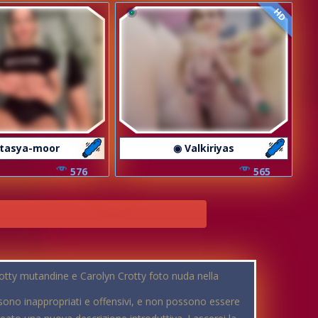
HD
Stasya-moor
◉ Valkiriyas
576
565
rotty mutandine e Carolyn Crotty foto nuda nella
sono inappropriati e offensivi, e non possono essere