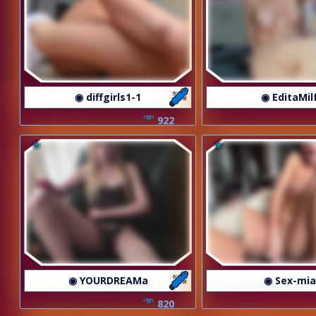
◉ diffgirls1-1
◉ EditaMil
922
◉ YOURDREAMa
◉ Sex-mia
820