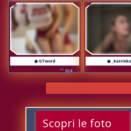
◉ GTword
◉ _Katrink
634
Scopri le foto