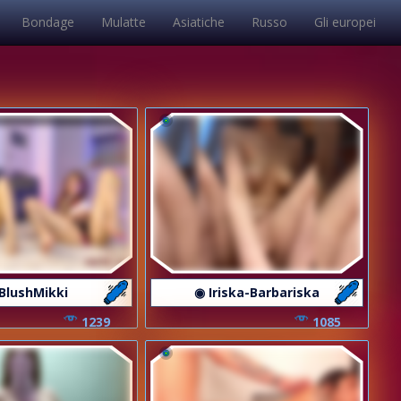
Bondage
Mulatte
Asiatiche
Russo
Gli europei
BlushMikki
◉ Iriska-Barbariska
1239
1085