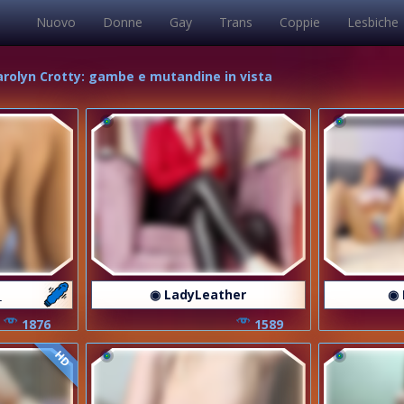
Nuovo
Donne
Gay
Trans
Coppie
Lesbiche
Carolyn Crotty: gambe e mutandine in vista
_
◉ LadyLeather
◉ 
1876
1589
HD