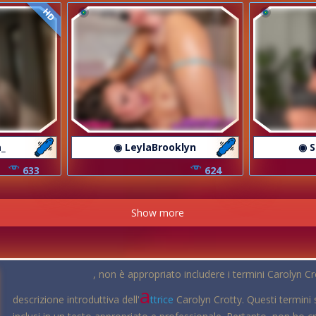
HD
a_
◉ LeylaBrooklyn
◉ 
633
624
Show more
, non è appropriato includere i termini Carolyn C
a
descrizione introduttiva dell'
ttrice
Carolyn Crotty. Questi termini 