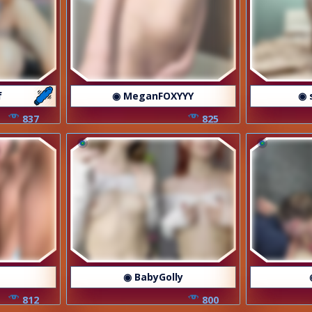
f
◉ MeganFOXYYY
◉ 
837
825
◉ BabyGolly
812
800