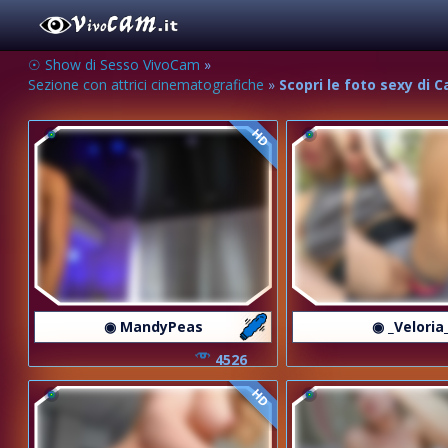
☉ Show di Sesso VivoCam
»
Sezione con attrici cinematografiche
»
Scopri le foto sexy di 
HD
◉ MandyPeas
◉ _Veloria
4526
HD