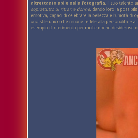
altrettanto abile nella fotografia
. Il suo talento 
soprattutto di ritrarre donne
, dando loro la possibili
emotiva, capaci di celebrare la bellezza e l'unicità di 
uno stile unico che rimane fedele alla personalità e al
esempio di riferimento per molte donne desiderose di 