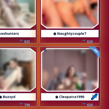
sexhunters
◉ Naughtycouple7
825
820
HD
◉ Buzzyd
◉ Cleopatra1990
798
636