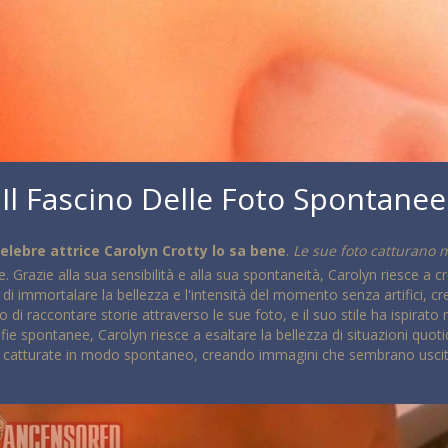
Il Fascino Delle Foto Spontanee
celebre attrice Carolyn Crotty lo sa bene
.
Le sue foto catturano 
e. Grazie alla sua sensibilità e alla sua spontaneità, Carolyn riesce a
lo di immortalare la bellezza e l'intensità del momento senza artifici,
 di raccontare storie attraverso le sue foto, e il suo stile ha ispirato
rafie spontanee, Carolyn riesce a esaltare la bellezza di situazioni quot
no catturate in modo spontaneo, creando immagini che sembrano usci