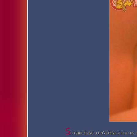
S
i manifesta in un'abilità unica ne