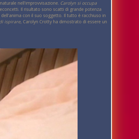
a naturale nell'improvvisazione.
Carolyn si occupa
reconcetti. Il risultato sono scatti di grande potenza
dell'anima con il suo soggetto. Il tutto è racchiuso in
di ispirare
, Carolyn Crotty ha dimostrato di essere un