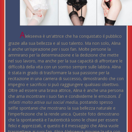
A
lekseeva è un'attrice che ha conquistato il pubblico
grazie alla sua bellezza e al suo talento. Ma non solo, Alina
è anche un'ispirazione per i suoi fan. Molte persone la
ammirano per la determinazione e la dedizione che mette
nel suo lavoro, ma anche per la sua capacità di affrontare le
difficoltà della vita con un sorriso sempre sulle labbra. Alina
è stata in grado di trasformare la sua passione per la
recitazione in una carriera di successo, dimostrando che con
impegno e sacrificio si può raggiungere qualsiasi obiettivo.
Oltre ad essere una brava attrice, Alina è anche una persona
che ama incontrare i suoi fan e condividerne le emozioni.
È
infatti molto attiva sui social media
, postando spesso
selfie spontanei che mostrano la sua bellezza naturale e
l'imperfezione che la rende unica. Queste foto dimostrano
che la spontaneità e l'autenticità sono le chiavi per essere
felici e apprezzati, e questo è il messaggio che Alina vuole
trasmettere ai suoi fan. Alina Alekseeva giovane la vita con