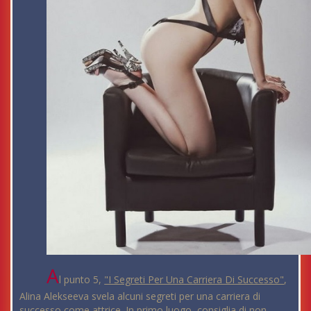
A
l punto 5,
"I Segreti Per Una Carriera Di Successo"
,
Alina Alekseeva svela alcuni segreti per una carriera di
successo come attrice. In primo luogo, consiglia di non