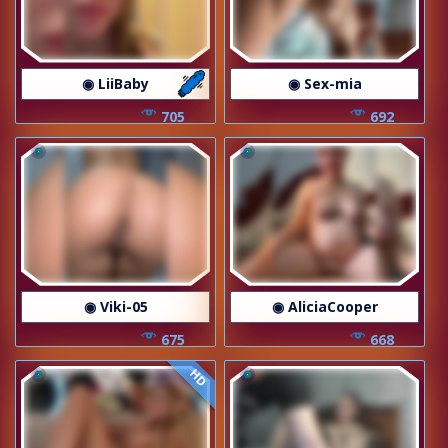
◉ LiiBaby
◉ Sex-mia
705
692
◉ Viki-05
◉ AliciaCooper
675
668
HD