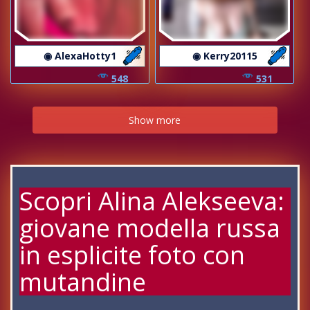
◉ AlexaHotty1
◉ Kerry20115
548
531
Show more
Scopri Alina Alekseeva:
giovane modella russa
in esplicite foto con
mutandine