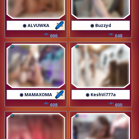
◉ ALVUWKA
◉ Buzzyd
666
648
◉ MAMAXOMA
◉ KeshVi777a
608
600