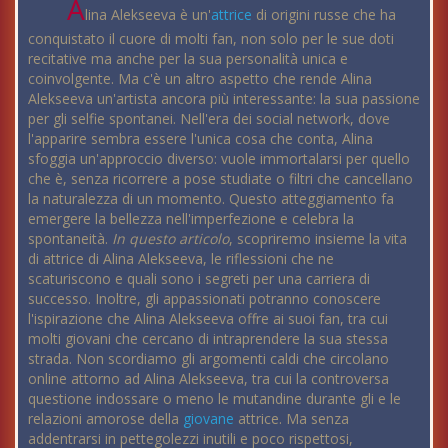
A
lina Alekseeva è un'
attrice
di origini russe che ha
conquistato il cuore di molti fan, non solo per le sue doti
recitative ma anche per la sua personalità unica e
coinvolgente. Ma c'è un altro aspetto che rende Alina
Alekseeva un'artista ancora più interessante: la sua passione
per gli selfie spontanei. Nell'era dei social network, dove
l'apparire sembra essere l'unica cosa che conta, Alina
sfoggia un'approccio diverso: vuole immortalarsi per quello
che è, senza ricorrere a pose studiate o filtri che cancellano
la naturalezza di un momento. Questo atteggiamento fa
emergere la bellezza nell'imperfezione e celebra la
spontaneità.
In questo articolo
, scopriremo insieme la vita
di attrice di Alina Alekseeva, le riflessioni che ne
scaturiscono e quali sono i segreti per una carriera di
successo. Inoltre, gli appassionati potranno conoscere
l'ispirazione che Alina Alekseeva offre ai suoi fan, tra cui
molti giovani che cercano di intraprendere la sua stessa
strada. Non scordiamo gli argomenti caldi che circolano
online attorno ad Alina Alekseeva, tra cui la controversa
questione indossare o meno le mutandine durante gli e le
relazioni amorose della
giovane
attrice. Ma senza
addentrarsi in pettegolezzi inutili e poco rispettosi,