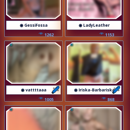
◉ GessiFossa
◉ LadyLeather
1262
1153
◉ vattttaaa
◉ Iriska-Barbariska
1005
868