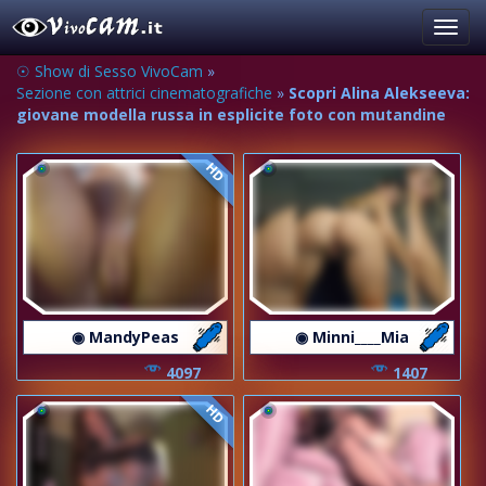
Toggl
navig
☉ Show di Sesso VivoCam
»
Sezione con attrici cinematografiche
»
Scopri Alina Alekseeva:
giovane modella russa in esplicite foto con mutandine
HD
◉ MandyPeas
◉ Minni____Mia
4097
1407
HD