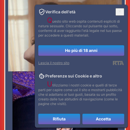
Verifica dell'età
Q
uesto sito web ospita contenuti espliciti di
natura sessuale. Cliccando sul pulsante qui sotto,
confermi di aver raggiunto l'età legale nel tuo paese
per accedere a questi materiali.
Ho più di 18 anni
Lascia il nostro sito
Preferenze sui Cookie e altro
U
tilizziamo i nostri cookie e quelli di terze
parti per capire come usi il sito e mostrarti pubblicità
che si adattano ai tuoi gusti, basata su un profilo
creato dalle tue abitudini di navigazione (come le
pagine che visiti).
Rifiuta
Accetta