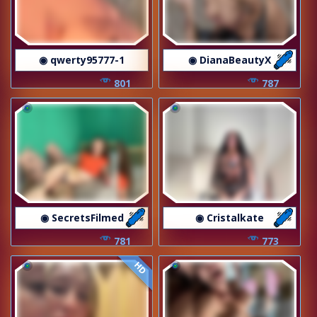
◉ qwerty95777-1
◉ DianaBeautyX
801
787
◉ SecretsFilmed
◉ Cristalkate
781
773
HD