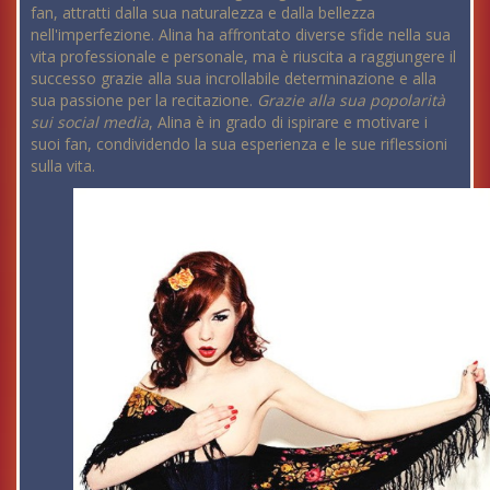
fan, attratti dalla sua naturalezza e dalla bellezza
nell'imperfezione. Alina ha affrontato diverse sfide nella sua
vita professionale e personale, ma è riuscita a raggiungere il
successo grazie alla sua incrollabile determinazione e alla
sua passione per la recitazione.
Grazie alla sua popolarità
sui social media
, Alina è in grado di ispirare e motivare i
suoi fan, condividendo la sua esperienza e le sue riflessioni
sulla vita.