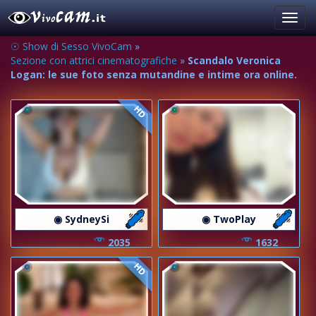
Toggl
navig
☉ Show di Sesso VivoCam
»
Sezione con attrici cinematografiche
»
Scandalo Veronica
Logan: le sue foto senza mutandine e intime ora online.
HD
◉ SydneySi
◉ TwoPlay
2035
1632
HD