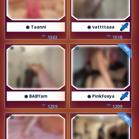
◉ Taanni
◉ vattttaaa
1563
1518
HD
◉ BABYam
◉ PinkFoxya
1259
1209
HD