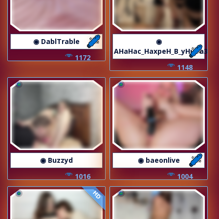
◉ DablTrable
◉
AHaHac_HaxpeH_B_yHuTa3
1172
1148
◉ Buzzyd
◉ baeonlive
1016
1004
HD