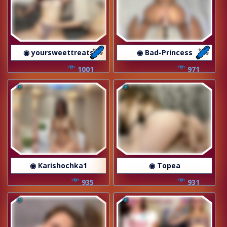
◉ yoursweettreats
◉ Bad-Princess
1001
971
◉ Karishochka1
◉ Topea
935
931