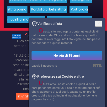
attrici porno
Portfolio di belle attrici
Portfolio di
modelli di moda volgari
Affascinanti star dello sport
Verifica dell'età
Q
uesto sito web ospita contenuti espliciti di
natura sessuale. Cliccando sul pulsante qui sotto,
confermi di aver raggiunto l'età legale nel tuo paese
Dichiarazione di non responsabilità: tutti i membri e le
per accedere a questi materiali.
persone che compaiono su questo sito hanno almeno 18
anni.
18 U.S.C. 2257 Record-Keeping Requirements Compliance
Ho più di 18 anni
Statement. Affaritaliani, prima di pubblicare foto, video o
testi da internet, compie tutte le opportune verifiche al fine
Lascia il nostro sito
di accertarne il libero regime di circolazione e non violare i
diritti di autore o altri diritti esclusivi di terzi. Per segnalare
Preferenze sui Cookie e altro
alla redazione eventuali errori nell'uso del materiale
U
riservato, scriveteci: provvederemo prontamente alla
tilizziamo i nostri cookie e quelli di terze
parti per capire come usi il sito e mostrarti pubblicità
rimozione del materiale lesivo di diritti di terzi.
che si adattano ai tuoi gusti, basata su un profilo
creato dalle tue abitudini di navigazione (come le
© ☉ Show di Sesso VivoCam. 2014 - 2026. Tutti i diritti
pagine che visiti).
riservati.