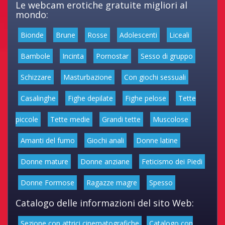
Le webcam erotiche gratuite migliori al
mondo:
Bionde
Brune
Rosse
Adolescenti
Liceali
Bambole
Incinta
Pornostar
Sesso di gruppo
Schizzare
Masturbazione
Con giochi sessuali
Casalinghe
Fighe depilate
Fighe pelose
Tette
piccole
Tette medie
Grandi tette
Muscolose
Amanti del fumo
Giochi anali
Donne latine
Donne mature
Donne anziane
Feticismo dei Piedi
Donne Formose
Ragazze magre
Spesso
Catalogo delle informazioni del sito Web:
Sezione con attrici cinematografiche
Catalogo con