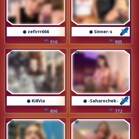
◉ zefirrr666
◉ Sinner-s
916
905
◉ Ki8Via
◉ -Saharochek-
806
772