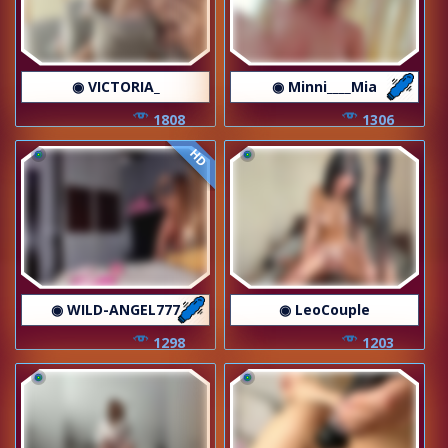
◉ VICTORIA_
◉ Minni____Mia
1808
1306
HD
◉ WILD-ANGEL777
◉ LeoCouple
1298
1203