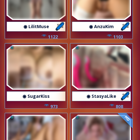
◉ LilitMuse
◉ AnzuKim
1122
1103
◉ SugarKiss
◉ StasyaLike
973
808
HD