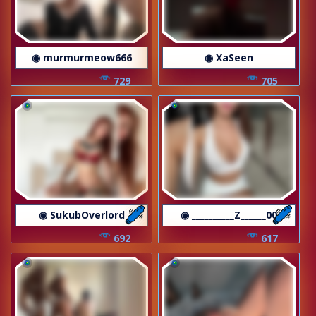
◉ murmurmeow666
◉ XaSeen
729
705
◉ SukubOverlord
◉ __________Z______00
692
617