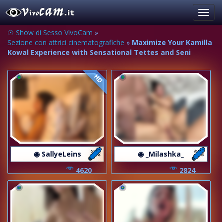
Toggl
navig
☉ Show di Sesso VivoCam
»
Sezione con attrici cinematografiche
»
Maximize Your Kamilla
Kowal Experience with Sensational Tettes and Seni
HD
◉ SallyeLeins
◉ _Milashka_
4620
2824