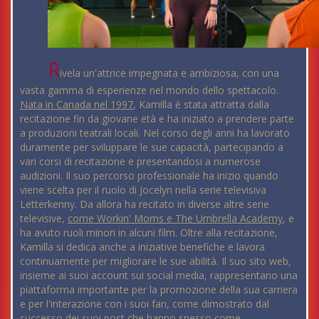
R
ivela un'attrice impegnata e ambiziosa, con una
vasta gamma di esperienze nel mondo dello spettacolo.
Nata in Canada nel 1997
, Kamilla è stata attratta dalla
recitazione fin da giovane età e ha iniziato a prendere parte
a produzioni teatrali locali. Nel corso degli anni ha lavorato
duramente per sviluppare le sue capacità, partecipando a
vari corsi di recitazione e presentandosi a numerose
audizioni. Il suo percorso professionale ha inizio quando
viene scelta per il ruolo di Jocelyn nella serie televisiva
Letterkenny. Da allora ha recitato in diverse altre serie
televisive,
come Workin' Moms e The Umbrella Academy
, e
ha avuto ruoli minori in alcuni film. Oltre alla recitazione,
Kamilla si dedica anche a iniziative benefiche e lavora
continuamente per migliorare le sue abilità. Il suo sito web,
insieme ai suoi account sui social media, rappresentano una
piattaforma importante per la promozione della sua carriera
e per l'interazione con i suoi fan, come dimostrato dal
successo dei suoi post che hanno spesso come