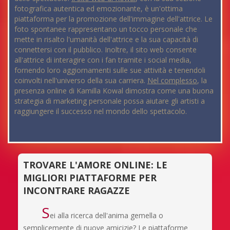
fotografica autentica ed emozionante, è un'ottima
piattaforma per la promozione dell'immagine dell'attrice. Le
foto spontanee rappresentano un tocco personale che
mette in risalto l'umanità dell'attrice e la sua capacità di
connettersi con il pubblico. Inoltre, il sito web consente
all'attrice di interagire con i fan tramite i social media,
fornendo loro aggiornamenti sulle sue attività e tenendoli
coinvolti nell'universo della sua carriera.
Nel complesso
, la
presenza online di Kamilla Kowal dimostra come una buona
strategia di marketing personale possa aiutare gli artisti a
raggiungere il successo nel mondo dello spettacolo.
TROVARE L'AMORE ONLINE: LE
MIGLIORI PIATTAFORME PER
INCONTRARE RAGAZZE
S
ei alla ricerca dell'anima gemella o
semplicemente di nuove amicizie? Le piattaforme