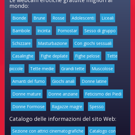
Le webcam erotiche gratuite migliori al
mondo:
Bionde
Brune
Rosse
Adolescenti
Liceali
Bambole
Incinta
Pornostar
Sesso di gruppo
Schizzare
Masturbazione
Con giochi sessuali
Casalinghe
Fighe depilate
Fighe pelose
Tette
piccole
Tette medie
Grandi tette
Muscolose
Amanti del fumo
Giochi anali
Donne latine
Donne mature
Donne anziane
Feticismo dei Piedi
Donne Formose
Ragazze magre
Spesso
Catalogo delle informazioni del sito Web:
Sezione con attrici cinematografiche
Catalogo con