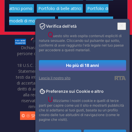
attrici porno
Portfolio di belle attrici
Portfolio di
modelli di moda volgari
Affascinanti star dello sport
Verifica dell'età
Q
uesto sito web ospita contenuti espliciti di
natura sessuale. Cliccando sul pulsante qui sotto,
confermi di aver raggiunto l'età legale nel tuo paese
Dichiarazione di non responsabilità: tutti i membri e le
per accedere a questi materiali.
persone che compaiono su questo sito hanno almeno 18
anni.
18 U.S.C. 2257 Record-Keeping Requirements Compliance
Ho più di 18 anni
Statement. Affaritaliani, prima di pubblicare foto, video o
testi da internet, compie tutte le opportune verifiche al fine
Lascia il nostro sito
di accertarne il libero regime di circolazione e non violare i
diritti di autore o altri diritti esclusivi di terzi. Per segnalare
Preferenze sui Cookie e altro
alla redazione eventuali errori nell'uso del materiale
U
riservato, scriveteci: provvederemo prontamente alla
tilizziamo i nostri cookie e quelli di terze
parti per capire come usi il sito e mostrarti pubblicità
rimozione del materiale lesivo di diritti di terzi.
che si adattano ai tuoi gusti, basata su un profilo
creato dalle tue abitudini di navigazione (come le
© ☉ Show di Sesso VivoCam. 2014 - 2026. Tutti i diritti
pagine che visiti).
riservati.