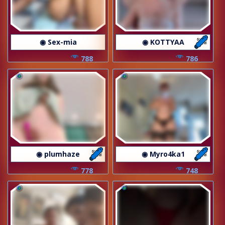
◉ Sex-mia
◉ KOTTYAA
788
786
◉ plumhaze
◉ Myro4ka1
778
748