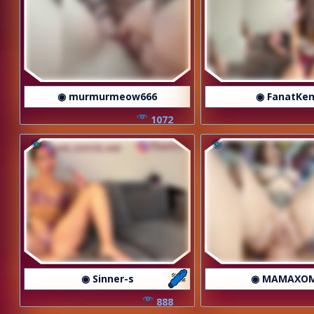
◉ murmurmeow666
◉ FanatKen
1072
◉ Sinner-s
◉ MAMAXO
888