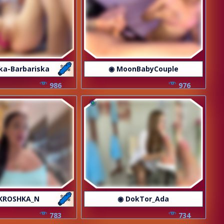
ska-Barbariska
◉ MoonBabyCouple
986
976
KROSHKA_N
◉ DokTor_Ada
783
734