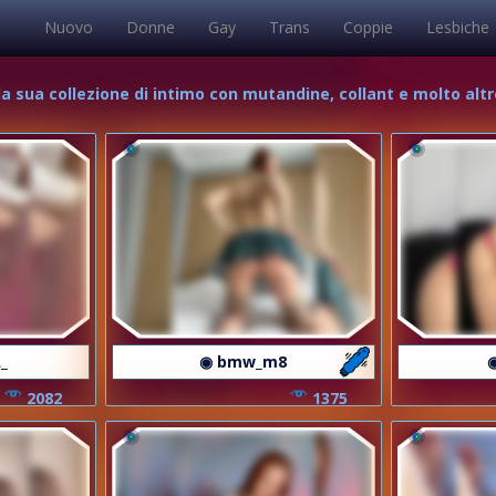
Nuovo
Donne
Gay
Trans
Coppie
Lesbiche
la sua collezione di intimo con mutandine, collant e molto altro
_
◉ bmw_m8
2082
1375