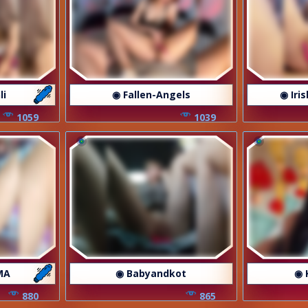
li
◉ Fallen-Angels
◉ Iri
1059
1039
MA
◉ Babyandkot
◉ 
880
865