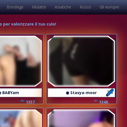
Bondage
Mulatte
Asiatiche
Russo
Gli europei
 per valorizzare il tuo culo!
◉ BABYam
◉ Stasya-moor
1357
1346