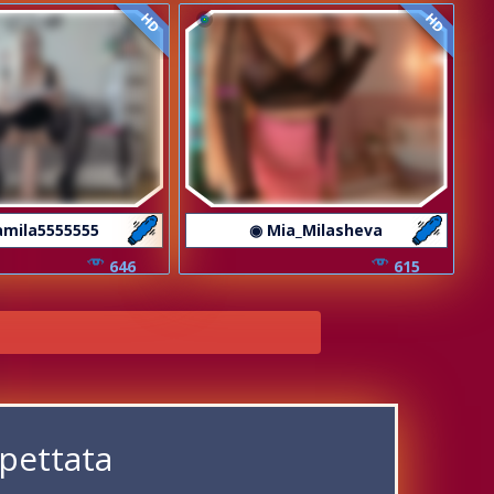
HD
HD
amila5555555
◉ Mia_Milasheva
646
615
spettata