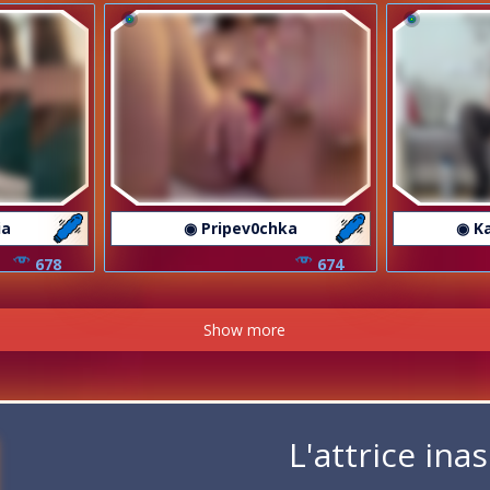
ia
◉ Pripev0chka
◉ K
678
674
Show more
L'attrice ina