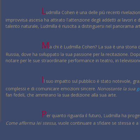
L
udmilla Cohen è una delle più recenti rivelazion
improvvisa ascesa ha attirato l'attenzione degli addetti ai lavori e d
talento naturale, Ludmilla è riuscita a distinguersi nel panorama arti
M
a chi è Ludmilla Cohen? La sua è una storia d
Russia, dove ha sviluppato la sua passione per la recitazione. Dopo es
notare per le sue straordinarie performance in teatro, in televisione
I
l suo impatto sul pubblico è stato notevole, gra
complessi e di comunicare emozioni sincere.
Nonostante la sua
g
fan fedeli, che ammirano la sua dedizione alla sua arte.
P
er quanto riguarda il futuro, Ludmilla ha proge
Come afferma lei stessa
, vuole continuare a sfidare se stessa e a