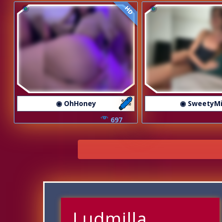
HD
◉ OhHoney
◉ SweetyM
697
Ludmilla