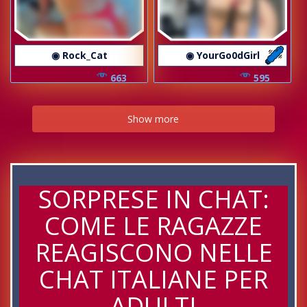
◉ Rock_Cat
◉ YourGo0dGirl
663
595
Show more
SORPRESE IN CHAT:
COME LE RAGAZZE
REAGISCONO NELLE
CHAT ITALIANE PER
ADULTI