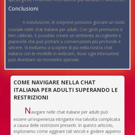
Conclusioni
I
n conclusione, le sorprese possono giocare un ruolo
cruciale nelle chat italiane per adulti. Con gesti premurosi e
ben calibrati, è possibile creare un ambiente accogliente e
piacevole che può portare a conversazioni più profonde e
sincere. Vi invitiamo a scoprire di più nella nostra chat
italiana con le modelle in webcam, dove ogni interazione
può diventare un momento speciale.
COME NAVIGARE NELLA CHAT
ITALIANA PER ADULTI SUPERANDO LE
RESTRIZIONI
N
avigare nelle chat italiane per adulti può
essere un'esperienza intrigante ma talvolta complicata
a causa delle restrizioni presenti. In questo articolo,
esploriamo come aggirare tali vincoli e godere appieno