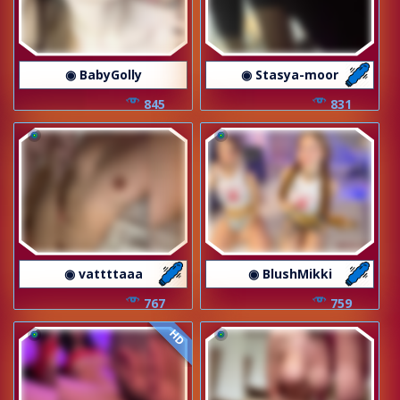
◉ BabyGolly
◉ Stasya-moor
845
831
◉ vattttaaa
◉ BlushMikki
767
759
HD