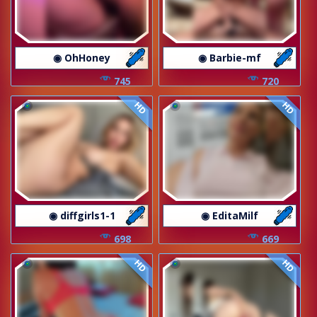
◉ OhHoney
◉ Barbie-mf
745
720
HD
HD
◉ diffgirls1-1
◉ EditaMilf
698
669
HD
HD