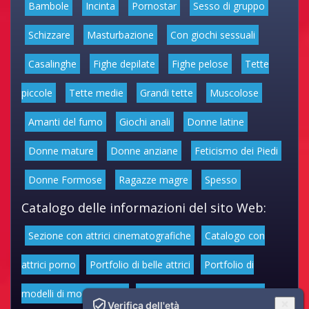
Bambole
Incinta
Pornostar
Sesso di gruppo
Schizzare
Masturbazione
Con giochi sessuali
Casalinghe
Fighe depilate
Fighe pelose
Tette
piccole
Tette medie
Grandi tette
Muscolose
Amanti del fumo
Giochi anali
Donne latine
Donne mature
Donne anziane
Feticismo dei Piedi
Donne Formose
Ragazze magre
Spesso
Catalogo delle informazioni del sito Web:
Sezione con attrici cinematografiche
Catalogo con
attrici porno
Portfolio di belle attrici
Portfolio di
modelli di moda volgari
Affascinanti star dello sport
Verifica dell'età