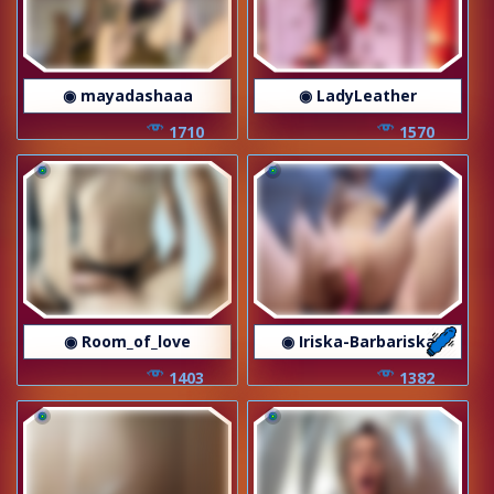
◉ mayadashaaa
◉ LadyLeather
1710
1570
◉ Room_of_love
◉ Iriska-Barbariska
1403
1382