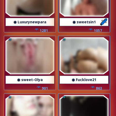
◉ Luxurynewpara
◉ sweetsin1
1281
1057
◉ sweet-Olya
◉ Fucklove21
901
863