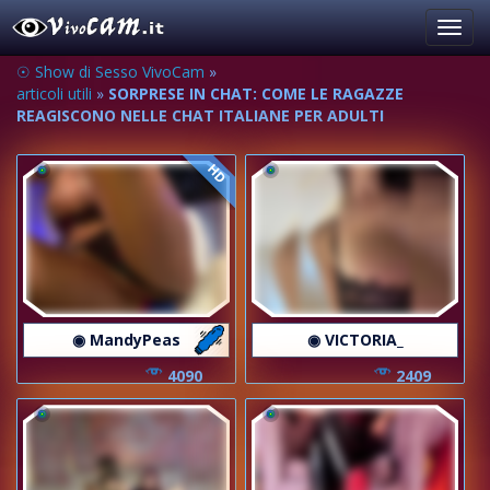
Toggl
navig
☉ Show di Sesso VivoCam
»
articoli utili
»
SORPRESE IN CHAT: COME LE RAGAZZE
REAGISCONO NELLE CHAT ITALIANE PER ADULTI
HD
◉ MandyPeas
◉ VICTORIA_
4090
2409