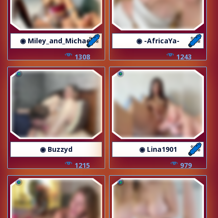
◉ Miley_and_Michael
◉ -AfricaYa-
1308
1243
◉ Buzzyd
◉ Lina1901
1215
979