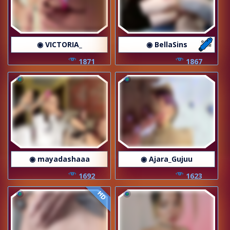
◉ VICTORIA_
◉ BellaSins
1871
1867
◉ mayadashaaa
◉ Ajara_Gujuu
1692
1623
HD