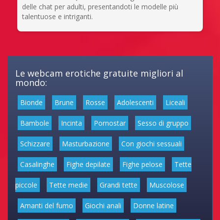
delle chat per adulti, presentandoti le modelle più
talentuose e intriganti.
Le webcam erotiche gratuite migliori al
mondo:
Bionde
Brune
Rosse
Adolescenti
Liceali
Bambole
Incinta
Pornostar
Sesso di gruppo
Schizzare
Masturbazione
Con giochi sessuali
Casalinghe
Fighe depilate
Fighe pelose
Tette
piccole
Tette medie
Grandi tette
Muscolose
Amanti del fumo
Giochi anali
Donne latine