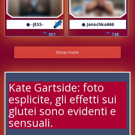
◉ -JESS-
◉ Janochka666
801
748
Show more
Kate Gartside: foto
esplicite, gli effetti sui
glutei sono evidenti e
sensuali.