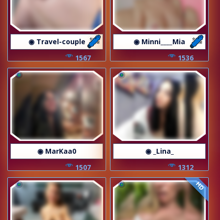
◉ Travel-couple
◉ Minni____Mia
1567
1536
◉ MarKaa0
◉ _Lina_
1507
1312
HD