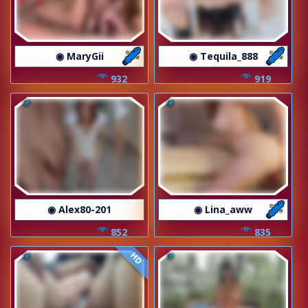
◉ MaryGii
◉ Tequila_888
932
919
◉ Alex80-201
◉ Lina_aww
852
835
HD