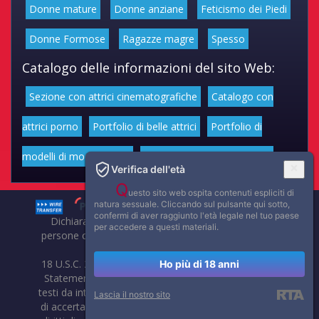
Donne mature
Donne anziane
Feticismo dei Piedi
Donne Formose
Ragazze magre
Spesso
Catalogo delle informazioni del sito Web:
Sezione con attrici cinematografiche
Catalogo con
attrici porno
Portfolio di belle attrici
Portfolio di
modelli di moda volgari
Affascinanti star dello sport
Verifica dell'età
Q
uesto sito web ospita contenuti espliciti di
natura sessuale. Cliccando sul pulsante qui sotto,
confermi di aver raggiunto l'età legale nel tuo paese
Dichiarazione di non responsabilità: tutti i membri e le
per accedere a questi materiali.
persone che compaiono su questo sito hanno almeno 18
anni.
18 U.S.C. 2257 Record-Keeping Requirements Compliance
Ho più di 18 anni
Statement. Affaritaliani, prima di pubblicare foto, video o
testi da internet, compie tutte le opportune verifiche al fine
Lascia il nostro sito
di accertarne il libero regime di circolazione e non violare i