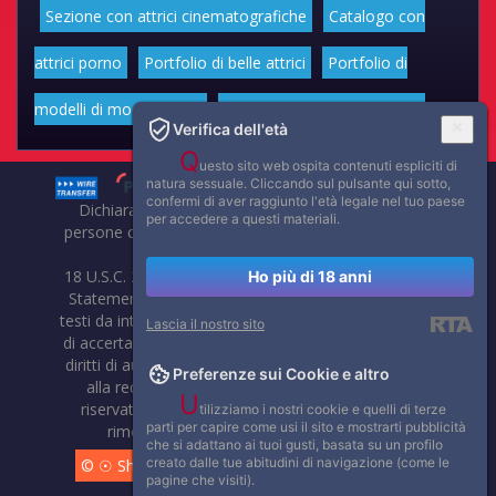
Sezione con attrici cinematografiche
Catalogo con
attrici porno
Portfolio di belle attrici
Portfolio di
modelli di moda volgari
Affascinanti star dello sport
Verifica dell'età
Q
uesto sito web ospita contenuti espliciti di
natura sessuale. Cliccando sul pulsante qui sotto,
confermi di aver raggiunto l'età legale nel tuo paese
Dichiarazione di non responsabilità: tutti i membri e le
per accedere a questi materiali.
persone che compaiono su questo sito hanno almeno 18
anni.
18 U.S.C. 2257 Record-Keeping Requirements Compliance
Ho più di 18 anni
Statement. Affaritaliani, prima di pubblicare foto, video o
testi da internet, compie tutte le opportune verifiche al fine
Lascia il nostro sito
di accertarne il libero regime di circolazione e non violare i
diritti di autore o altri diritti esclusivi di terzi. Per segnalare
Preferenze sui Cookie e altro
alla redazione eventuali errori nell'uso del materiale
U
riservato, scriveteci: provvederemo prontamente alla
tilizziamo i nostri cookie e quelli di terze
parti per capire come usi il sito e mostrarti pubblicità
rimozione del materiale lesivo di diritti di terzi.
che si adattano ai tuoi gusti, basata su un profilo
creato dalle tue abitudini di navigazione (come le
© ☉ Show di Sesso VivoCam. 2014 - 2026. Tutti i diritti
pagine che visiti).