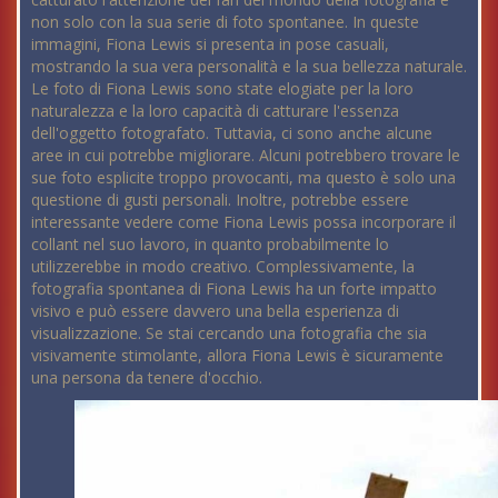
non solo con la sua serie di foto spontanee. In queste
immagini, Fiona Lewis si presenta in pose casuali,
mostrando la sua vera personalità e la sua bellezza naturale.
Le foto di Fiona Lewis sono state elogiate per la loro
naturalezza e la loro capacità di catturare l'essenza
dell'oggetto fotografato. Tuttavia, ci sono anche alcune
aree in cui potrebbe migliorare. Alcuni potrebbero trovare le
sue foto esplicite troppo provocanti, ma questo è solo una
questione di gusti personali. Inoltre, potrebbe essere
interessante vedere come Fiona Lewis possa incorporare il
collant nel suo lavoro, in quanto probabilmente lo
utilizzerebbe in modo creativo. Complessivamente, la
fotografia spontanea di Fiona Lewis ha un forte impatto
visivo e può essere davvero una bella esperienza di
visualizzazione. Se stai cercando una fotografia che sia
visivamente stimolante, allora Fiona Lewis è sicuramente
una persona da tenere d'occhio.