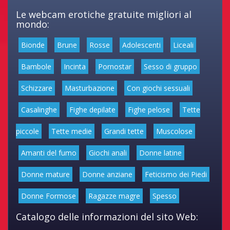
Le webcam erotiche gratuite migliori al
mondo:
Bionde
Brune
Rosse
Adolescenti
Liceali
Bambole
Incinta
Pornostar
Sesso di gruppo
Schizzare
Masturbazione
Con giochi sessuali
Casalinghe
Fighe depilate
Fighe pelose
Tette
piccole
Tette medie
Grandi tette
Muscolose
Amanti del fumo
Giochi anali
Donne latine
Donne mature
Donne anziane
Feticismo dei Piedi
Donne Formose
Ragazze magre
Spesso
Catalogo delle informazioni del sito Web: