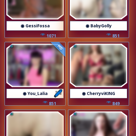
◉ GessiFossa
◉ BabyGolly
1071
851
HD
◉ You_Lalia
◉ CherryviKING
851
849