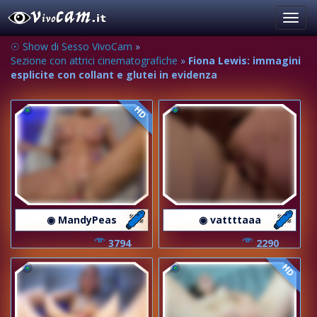
Toggl
navig
☉ Show di Sesso VivoCam
»
Sezione con attrici cinematografiche
»
Fiona Lewis: immagini
esplicite con collant e glutei in evidenza
HD
◉ MandyPeas
◉ vattttaaa
3794
2290
HD