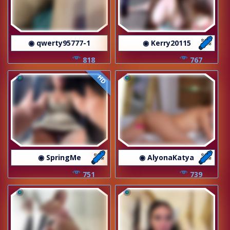
◉ qwerty95777-1
◉ Kerry20115
818
767
HD
◉ SpringMe
◉ AlyonaKatya
751
739