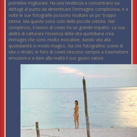
potrebbe migliorare. Ha una tendenza a concentrarsi sui
dettagli al punto da dimenticare l'immagine complessiva, e a
volte le sue fotografie possono risultare un po' troppo
intime. Ma queste sono solo delle piccole critiche. Nel
complesso, il lavoro di Lewis ha un grande impatto. La sua
abilità di catturare l'essenza della vita quotidiana crea
immagini che sono molto evocative, dando vita alla
quotidianità in modo magico. Sia che fotografino scene di
vita o ritratti, le foto di Lewis riescono sempre a trasmettere
emozioni e a dare alla realtà il suo giusto valore.