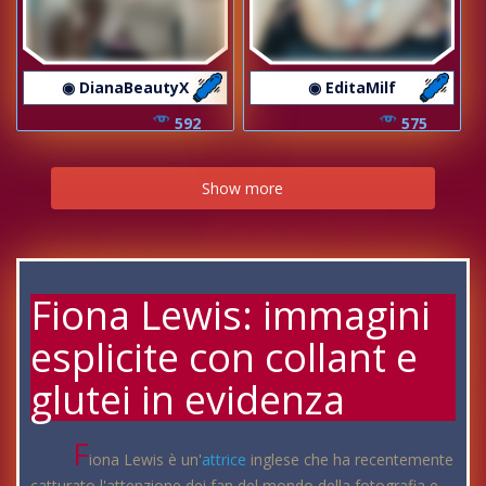
◉ DianaBeautyX
◉ EditaMilf
592
575
Show more
Fiona Lewis: immagini
esplicite con collant e
glutei in evidenza
F
iona Lewis è un'
attrice
inglese che ha recentemente
catturato l'attenzione dei fan del mondo della fotografia e