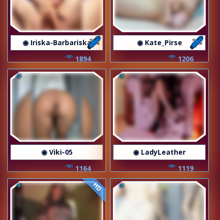
◉ Iriska-Barbariska
◉ Kate_Pirse
1894
1206
◉ Viki-05
◉ LadyLeather
1164
1119
HD