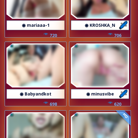
◉ mariaaa-1
◉ KROSHKA_N
720
706
◉ Babyandkot
◉ minusvibe
698
620
HD