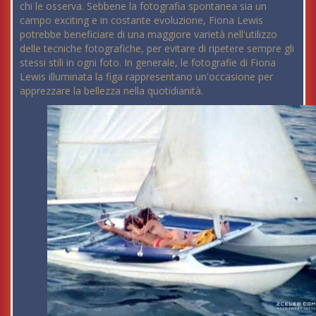
chi le osserva. Sebbene la fotografia spontanea sia un
campo exciting e in costante evoluzione, Fiona Lewis
potrebbe beneficiare di una maggiore varietà nell'utilizzo
delle tecniche fotografiche, per evitare di ripetere sempre gli
stessi stili in ogni foto. In generale, le fotografie di Fiona
Lewis illuminata la figa rappresentano un'occasione per
apprezzare la bellezza nella quotidianità.