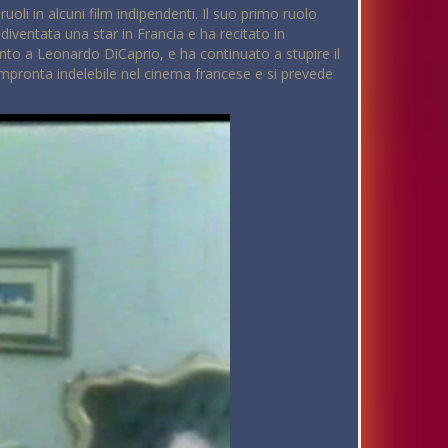
uoli in alcuni film indipendenti. Il suo primo ruolo
diventata una star in Francia e ha recitato in
anto a Leonardo DiCaprio, e ha continuato a stupire il
impronta indelebile nel cinema francese e si prevede