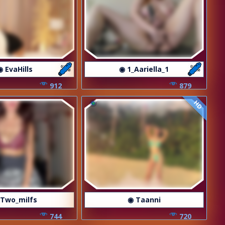
◉ EvaHills
◉ 1_Aariella_1
912
879
HD
 Two_milfs
◉ Taanni
744
720