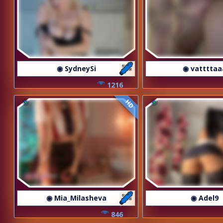
◉ SydneySi
◉ vattttaa
1216
HD
◉ Mia_Milasheva
◉ Adel9
846