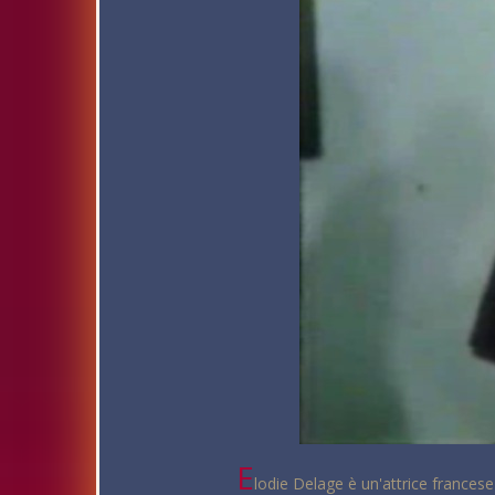
E
lodie Delage è un'attrice frances