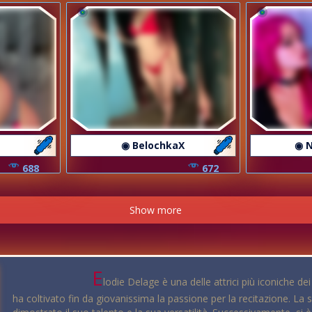
e
◉ BelochkaX
◉ N
688
672
Show more
E
lodie Delage è una delle attrici più iconiche de
ha coltivato fin da giovanissima la passione per la recitazione. La s