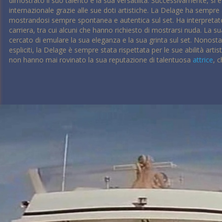
dimostrato il suo talento e la sua versatilità. Successivamente, si
internazionale grazie alle sue doti artistiche. La Delage ha sempre
mostrandosi sempre spontanea e autentica sul set. Ha interpretato m
carriera, tra cui alcuni che hanno richiesto di mostrarsi nuda. La sua
cercato di emulare la sua eleganza e la sua grinta sul set. Nonosta
espliciti, la Delage è sempre stata rispettata per le sue abilità artis
non hanno mai rovinato la sua reputazione di talentuosa
attrice
, 