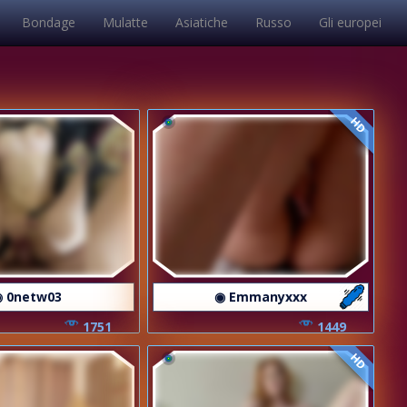
Bondage
Mulatte
Asiatiche
Russo
Gli europei
HD
 0netw03
◉ Emmanyxxx
1751
1449
HD