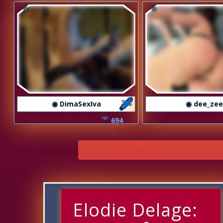
◉ DimaSexIva
◉ dee_ze
694
Elodie Delage: