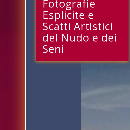
Fotografie
Esplicite e
Scatti Artistici
del Nudo e dei
Seni