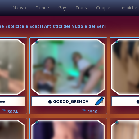
Nuovo
Donne
Gay
Trans
Coppie
Lesbiche
e Esplicite e Scatti Artistici del Nudo e dei Seni
ave
◉ GOROD_GREHOV
◉
3074
1910