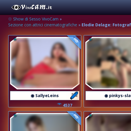
☉ Show di Sesso VivoCam
»
Sezione con attrici cinematografiche
»
Elodie Delage: Fotografi
HD
◉ SallyeLeins
◉ pinkys-sl
4537
HD