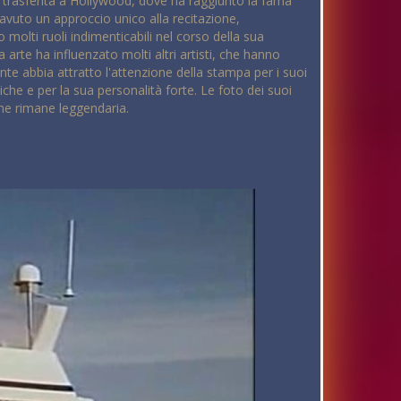
 è trasferita a Hollywood, dove ha raggiunto la fama
 avuto un approccio unico alla recitazione,
olti ruoli indimenticabili nel corso della sua
 arte ha influenzato molti altri artisti, che hanno
nte abbia attratto l'attenzione della stampa per i suoi
tiche e per la sua personalità forte. Le foto dei suoi
che rimane leggendaria.