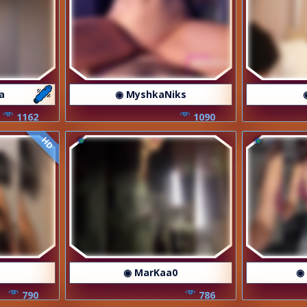
a
◉ MyshkaNiks
1162
1090
HD
◉ MarKaa0
◉
790
786