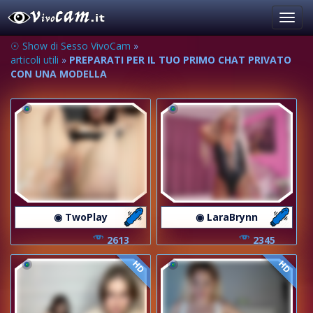
Toggl
navig
☉ Show di Sesso VivoCam
»
articoli utili
»
PREPARATI PER IL TUO PRIMO CHAT PRIVATO
CON UNA MODELLA
◉ TwoPlay
◉ LaraBrynn
2613
2345
HD
HD