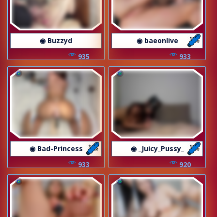
◉ Buzzyd
◉ baeonlive
935
933
◉ Bad-Princess
◉ _Juicy_Pussy_
933
920