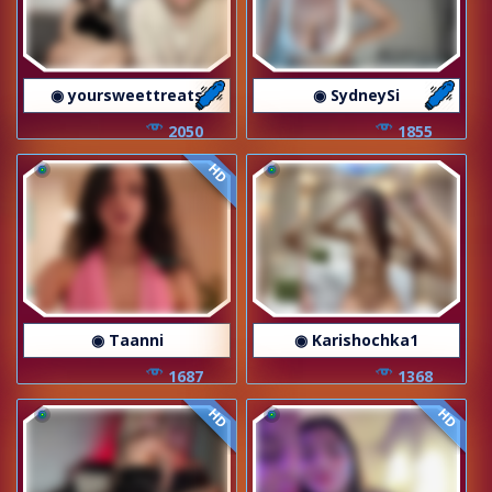
◉ yoursweettreats
◉ SydneySi
2050
1855
HD
◉ Taanni
◉ Karishochka1
1687
1368
HD
HD