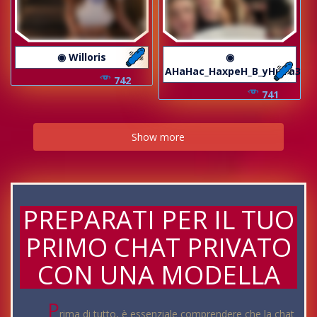
◉ Willoris
◉
AHaHac_HaxpeH_B_yHuTa3
742
741
Show more
PREPARATI PER IL TUO
PRIMO CHAT PRIVATO
CON UNA MODELLA
P
rima di tutto, è essenziale comprendere che la chat