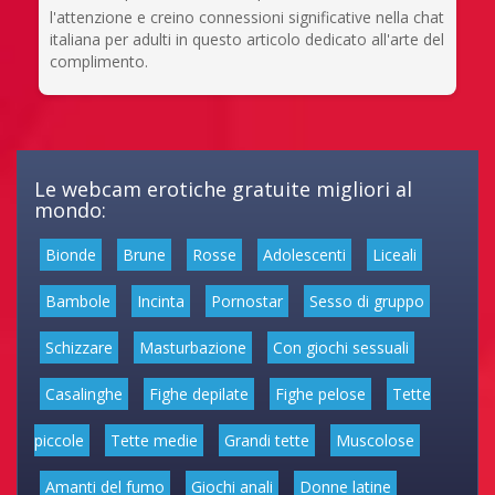
l'attenzione e creino connessioni significative nella chat
italiana per adulti in questo articolo dedicato all'arte del
complimento.
Le webcam erotiche gratuite migliori al
mondo:
Bionde
Brune
Rosse
Adolescenti
Liceali
Bambole
Incinta
Pornostar
Sesso di gruppo
Schizzare
Masturbazione
Con giochi sessuali
Casalinghe
Fighe depilate
Fighe pelose
Tette
piccole
Tette medie
Grandi tette
Muscolose
Amanti del fumo
Giochi anali
Donne latine