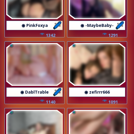
◉ PinkFoxya
◉ -MaybeBaby-
1342
1291
◉ DablTrable
◉ zefirrr666
1140
1091