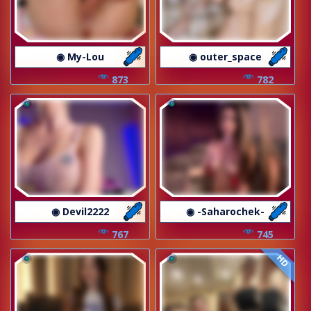
◉ My-Lou
◉ outer_space
873
782
◉ Devil2222
◉ -Saharochek-
767
745
HD