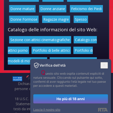
Donne mature
Donne anziane
Feticismo dei Piedi
Donne Formose
Ragazze magre
Spesso
Catalogo delle informazioni del sito Web:
Sezione con attrici cinematografiche
Catalogo con
attrici porno
Portfolio di belle attrici
Portfolio di
modelli di moda volgari
Affascinanti star dello sport
Verifica dell'età
Q
uesto sito web ospita contenuti espliciti di
natura sessuale. Cliccando sul pulsante qui sotto,
confermi di aver raggiunto l'età legale nel tuo paese
Dichiarazione di non responsabilità: tutti i membri e le
per accedere a questi materiali.
persone che compaiono su questo sito hanno almeno 18
anni.
18 U.S.C. 2257 Record-Keeping Requirements Compliance
Ho più di 18 anni
Statement. Affaritaliani, prima di pubblicare foto, video o
testi da internet, compie tutte le opportune verifiche al fine
Lascia il nostro sito