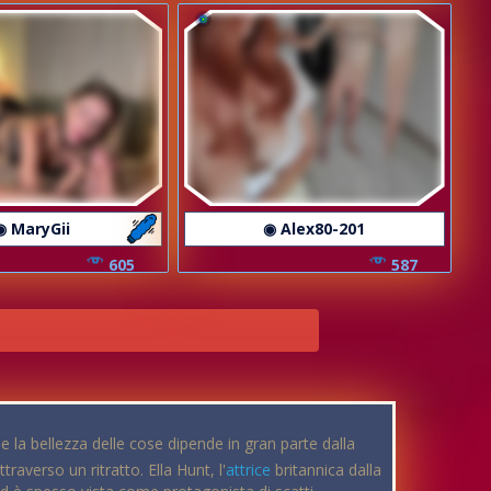
◉ MaryGii
◉ Alex80-201
605
587
e la bellezza delle cose dipende in gran parte dalla
raverso un ritratto. Ella Hunt, l'
attrice
britannica dalla