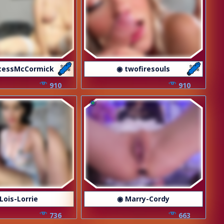
ncessMcCormick
◉ twofiresouls
910
910
Lois-Lorrie
◉ Marry-Cordy
736
663