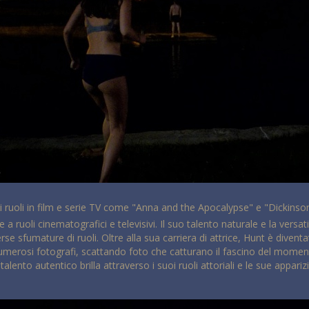
oi ruoli in film e serie TV come "Anna and the Apocalypse" e "Dickinson"
e a ruoli cinematografici e televisivi. Il suo talento naturale e la vers
rse sfumature di ruoli. Oltre alla sua carriera di attrice, Hunt è diven
r numerosi fotografi, scattando foto che catturano il fascino del mome
lento autentico brilla attraverso i suoi ruoli attoriali e le sue appariz