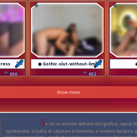
tress
◉ Gothic-slut-without-limi
656
652
Show more
S
e sei un amante dell'arte fotografica, saprai ch
spontaneità. Si tratta di catturare il momento e rendere duraturo att