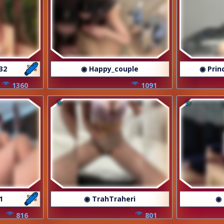
32
◉ Happy_couple
◉ Pri
1360
1091
1
◉ TrahTraheri
◉ 
816
801