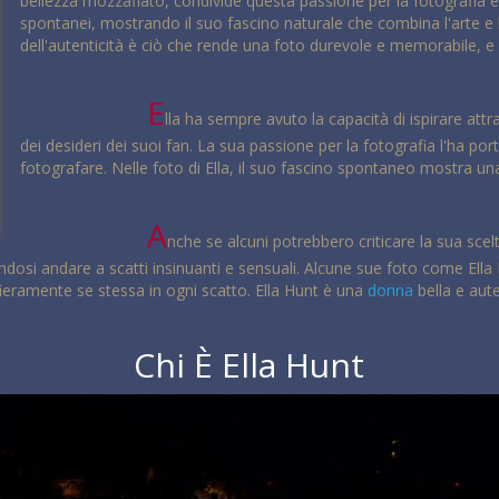
bellezza mozzafiato, condivide questa passione per la fotografia e
spontanei, mostrando il suo fascino naturale che combina l'arte e l
dell'autenticità è ciò che rende una foto durevole e memorabile, e 
E
lla ha sempre avuto la capacità di ispirare att
dei desideri dei suoi fan. La sua passione per la fotografia l'ha po
fotografare. Nelle foto di Ella, il suo fascino spontaneo mostra una
A
nche se alcuni potrebbero criticare la sua scelt
si andare a scatti insinuanti e sensuali. Alcune sue foto come Ella Hu
 fieramente se stessa in ogni scatto. Ella Hunt è una
donna
bella e aut
Chi È Ella Hunt