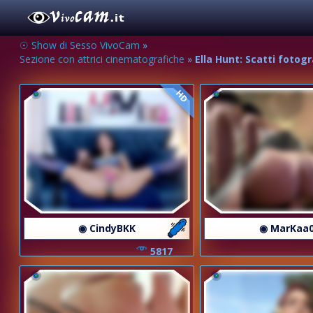
☉ Show di Sesso VivoCam
»
Sezione con attrici cinematografiche
»
Ella Hunt: Scatti fotog
HD
◉ CindyBKK
◉ MarKaa
5817