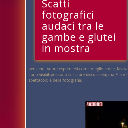
Scatti
fotografici
audaci tra le
gambe e glutei
in mostra
pensano. Adora esprimersi come meglio crede, lasciando
sono visibili possono suscitare discussioni, ma Ella è
spettacolo e della fotografia.