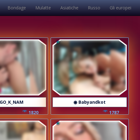
Bondage
Mulatte
Asiatiche
Russo
Gli europei
 GO_K_NAM
◉ Babyandkot
1820
1787