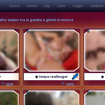
Nuovo
Donne
Gay
Trans
Coppie
Lesbiche
rafici audaci tra le gambe e glutei in mostra
0
◉ Sonya-reallsugar
◉
2275
1973