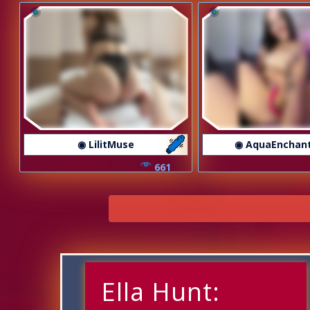
◉ LilitMuse
◉ AquaEnchan
661
Ella Hunt: